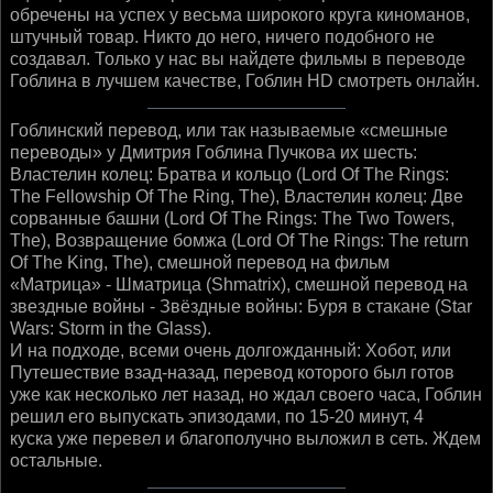
обречены на успех у весьма широкого круга киноманов,
штучный товар. Никто до него, ничего подобного не
создавал. Только у нас вы найдете фильмы в переводе
Гоблина в лучшем качестве, Гоблин HD смотреть онлайн.
Гоблинский перевод, или так называемые «смешные
переводы» у Дмитрия Гоблина Пучкова их шесть:
Властелин колец: Братва и кольцо (Lord Of The Rings:
The Fellowship Of The Ring, The), Властелин колец: Две
сорванные башни (Lord Of The Rings: The Two Towers,
The), Возвращение бомжа (Lord Of The Rings: The return
Of The King, The), смешной перевод на фильм
«Матрица» - Шматрица (Shmatrix), смешной перевод на
звездные войны - Звёздные войны: Буря в стакане (Star
Wars: Storm in the Glass).
И на подходе, всеми очень долгожданный: Хобот, или
Путешествие взад-назад, перевод которого был готов
уже как несколько лет назад, но ждал своего часа, Гоблин
решил его выпускать эпизодами, по 15-20 минут, 4
куска уже перевел и благополучно выложил в сеть. Ждем
остальные.