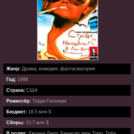
Жанр:
Драма, комедия, фантасмагория
Год:
1998
Страна:
США
Режиссёр:
Терри Гиллиам
Бюджет:
18,5 млн $
Сборы:
10,7 млн $
В ролях:
Джонни Депп, Бенисио дель Торо, Тоби