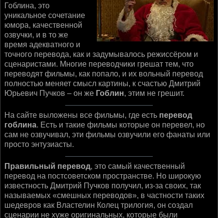
Гоблина, это
уникальное сочетание
юмора, качественной
озвучки, и в то же
время адекватного и
точного перевода, как и задумывалось режиссёром и
сценаристами. Многие переводчики грешат тем, что
переводят фильмы, как попало, и их вольный перевод
полностью меняет смысл картины, к счастью Дмитрий
Юрьевич Пучков – он же
Гоблин
, этим не грешит.
На сайте выложены все фильмы, где есть
перевод
гоблина
. Есть и такие фильмы которые он перевел, но
сам не озвучивал, эти фильмы озвучили его фанаты или
просто энтузиасты.
Правильный перевод
, это самый качественный
перевод на постсоветском пространстве. Но широкую
известность Дмитрий Пучков получил, из-за своих, так
называемых «смешных переводов», в частности таких
шедевров как Властелин Колец трилогия, он создал
сценарии не хуже оригинальных, которые были