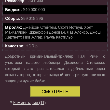
Режиссёр:
Гай Ричи
Бюджет:
$40 000 000
Сборы:
$99 018 396
В ролях:
Джейсон Стейтем, Скотт Иствуд, Холт
МакКэллони, Джеффри Донован, Лаз Алонсо, Джош
Хартнетт, Нив Алгар, Рауль Кастильо
Качество:
HDRip
Добротный криминальный-триллер Гая Ричи с
участием нашего любимца Джейсона Стетхема,
который в этот раз затесался в доблестные ряды
инкассаторов, которые каждый день рискуют жизнью
защищая чужие бабки.
СМОТРЕТЬ
Комментарии (11)