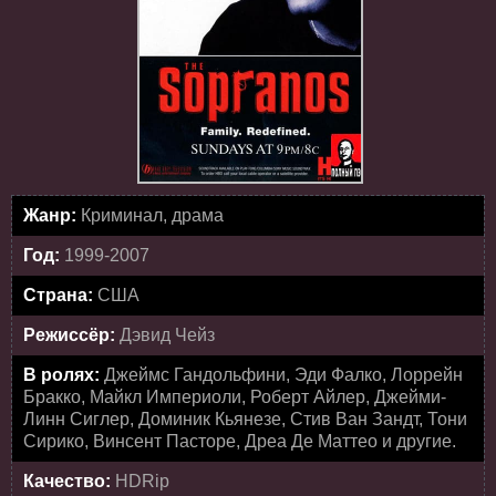
Жанр:
Криминал, драма
Год:
1999-2007
Страна:
США
Режиссёр:
Дэвид Чейз
В ролях:
Джеймс Гандольфини, Эди Фалко, Лоррейн
Бракко, Майкл Империоли, Роберт Айлер, Джейми-
Линн Сиглер, Доминик Кьянезе, Стив Ван Зандт, Тони
Сирико, Винсент Пасторе, Дреа Де Маттео и другие.
Качество:
HDRip