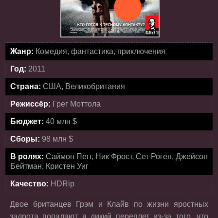
Жанр:
Комедия, фантастика, приключения
Год:
2011
Страна:
США, Великобритания
Режиссёр:
Грег Моттола
Бюджет:
40 млн $
Сборы:
98 млн $
В ролях:
Саймон Пегг, Ник Фрост, Сет Роген, Джейсон
Бейтман, Кристен Уиг
Качество:
HDRip
Двое британцев Грэм и Клайв по жизни яростных
задрота попадают в дикий переплет из-за того, что