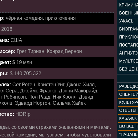
КРИМИН
ВОЕННЫ
р:
чёрная комедия, приключения
УЖАСЫ
:
2016
БИОГРА
ПРИКЛЮ
ана:
США
ПОСТАП
иссёр:
Грег Тирнан, Конрад Вернон
АНТИУТ
МУЛЬТС
жет:
$ 19 млн
БЕЗ ЦЕН
ры:
$ 140 705 322
олях:
Сет Роген, Кристен Уиг, Джона Хилл,
РАЗВЕД
кл Сера, Джеймс Франко, Дэнни Макбрайд,
ОПЕРГЕ
г Робинсон, Пол Радд, Ник Кролл, Дэвид
мхолц, Эдвард Нортон, Сальма Хайек
ОТВЕТЫ
ество:
HDRip
КАБА40К
ВО ВСЕ 
 еды, со своими страхами желаниями и мечтами.
ческой комедии, мы узнаем, чтобы чувствовали