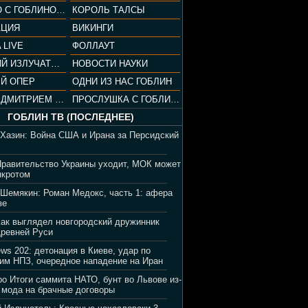
СОПРАНО С ГОБЛИНОМ (РАЗБОР СЕРИАЛА)
КОРОЛЬ ТАЛСЫ
АЦИЯ
ВИКИНГИ
 LIVE
ФОЛЛАУТ
ВЕЧЕРНИЙ ИЗЛУЧАТЕЛЬ
НОВОСТИ НАУКИ
Й ОПЕР
ОДНИ ИЗ НАС ГОБЛИН
ВЕЧЕР С ДМИТРИЕМ ПУЧКОВЫМ
ПРОСЛУШКА С ГОБЛИНОМ
ГОБЛИН ТВ (ПОСЛЕДНЕЕ)
 Хазин: Война США и Ирана за Персидский
Правительство Украины уходит, МОК может
нкротом
 Шемякин: Роман Медокс, часть 1: афера
зе
Как выглядел новгородский дружинник
Древней Руси
ews 202: детонация в Киеве, удар по
им НПЗ, очередное нападение на Иран
ро Итоги саммита НАТО, бунт во Львове из-
 мода на брачные договоры