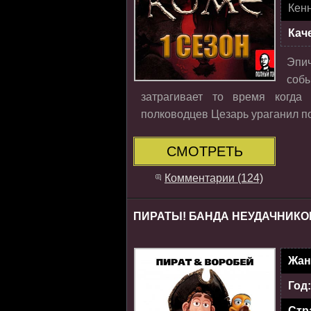
Кен
Кач
Эпи
собы
затрагивает то время когд
полководцев Цезарь ураганил по
СМОТРЕТЬ
Комментарии (124)
ПИРАТЫ! БАНДА НЕУДАЧНИКОВ
Жан
Год
Стр