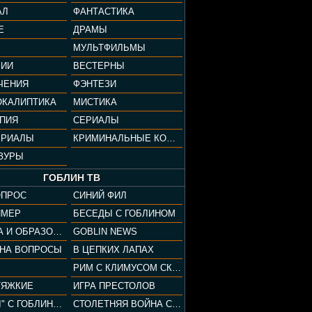
АЛ
ФАНТАСТИКА
Е
ДРАМЫ
МУЛЬТФИЛЬМЫ
ФИИ
ВЕСТЕРНЫ
ЧЕНИЯ
ФЭНТЕЗИ
ОКАЛИПТИКА
МИСТИКА
ОПИЯ
СЕРИАЛЫ
ЕРИАЛЫ
КРИМИНАЛЬНЫЕ КОМЕДИИ
ЗУРЫ
ГОБЛИН ТВ
ОПРОС
СИНИЙ ФИЛ
ЙМЕР
БЕСЕДЫ С ГОБЛИНОМ
КУЛЬТУРА И ОБРАЗОВАНИЕ
GOBLIN NEWS
 НА ВОПРОСЫ
В ЦЕПКИХ ЛАПАХ
РИМ С КЛИМУСОМ СКАРАБЕУСОМ
ТЯЖКИЕ
ИГРА ПРЕСТОЛОВ
"ПАЦАНЫ" С ГОБЛИНОМ
СТОЛЕТНЯЯ ВОЙНА С КЛИМОМ ЖУКОВЫМ И ГОБЛИНОМ