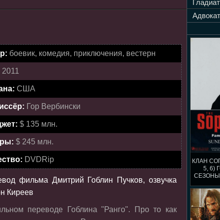
Гладиат
Адвокат
р:
боевик, комедия, приключения, вестерн
:
2011
ана:
США
иссёр:
Гор Вербински
жет:
$ 135 млн.
ры:
$ 245 млн.
ество:
DVDRip
КЛАН СОПР
5, 6)
СЕЗОНЫ
евод фильма Дмитрий Гоблин Пучков, озвучка
П
н Киреев
льном переводе Гоблина "Ранго". Про то как