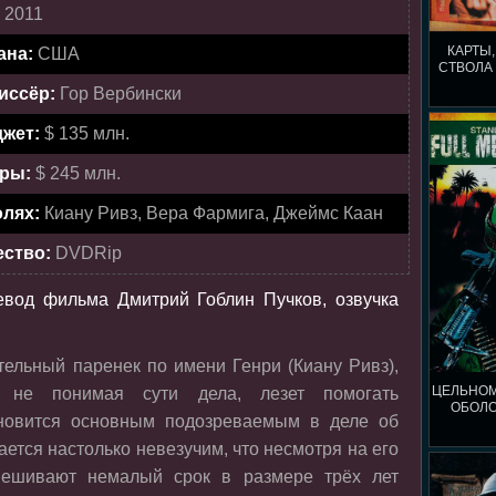
:
2011
КАРТЫ,
ана:
США
СТВОЛА 
иссёр:
Гор Вербински
жет:
$ 135 млн.
ры:
$ 245 млн.
олях:
Киану Ривз, Вера Фармига, Джеймс Каан
ество:
DVDRip
евод фильма Дмитрий Гоблин Пучков, озвучка
тельный паренек по имени Генри (Киану Ривз),
ЦЕЛЬНО
 не понимая сути дела, лезет помогать
ОБОЛО
ановится основным подозреваемым в деле об
ается настолько невезучим, что несмотря на его
вешивают немалый срок в размере трёх лет