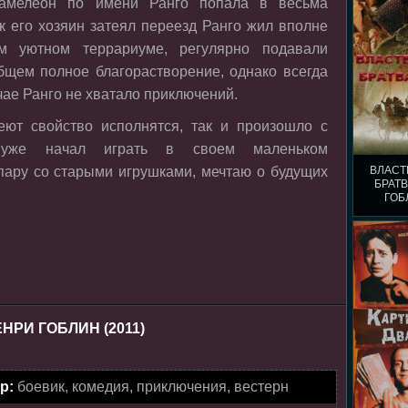
хамелеон по имени Ранго попала в весьма
ак его хозяин затеял переезд Ранго жил вполне
м уютном террариуме, регулярно подавали
бщем полное благорастворение, однако всегда
учае Ранго не хватало приключений.
еют свойство исполнятся, так и произошло с
 уже начал играть в своем маленьком
пару со старыми игрушками, мечтаю о будущих
ВЛАСТ
БРАТВ
ГОБ
РИ ГОБЛИН (2011)
р:
боевик, комедия, приключения, вестерн