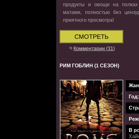
продукты и овощи на полках
матами, полностью без цензу
приятного просмотра!
СМОТРЕТЬ
Комментарии (31)
РИМ ГОБЛИН (1 СЕЗОН)
Жан
Год
Стр
Реж
В р
Хайн