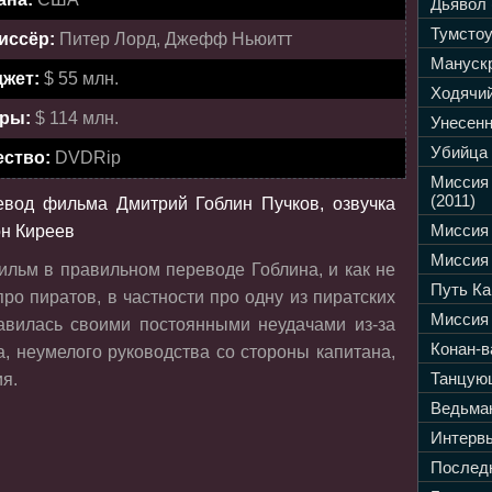
Дьявол 
Тумстоу
иссёр:
Питер Лорд, Джефф Ньюитт
Манускр
жет:
$ 55 млн.
Ходячий
ры:
$ 114 млн.
Унесенн
Убийца 
ество:
DVDRip
Миссия
(2011)
евод фильма Дмитрий Гоблин Пучков, озвучка
Миссия 
н Киреев
Миссия 
льм в правильном переводе Гоблина, и как не
Путь Ка
про пиратов, в частности про одну из пиратских
Миссия 
лавилась своими постоянными неудачами из-за
Конан-в
а, неумелого руководства со стороны капитана,
Танцующ
я.
Ведьмак
Интервь
Последн