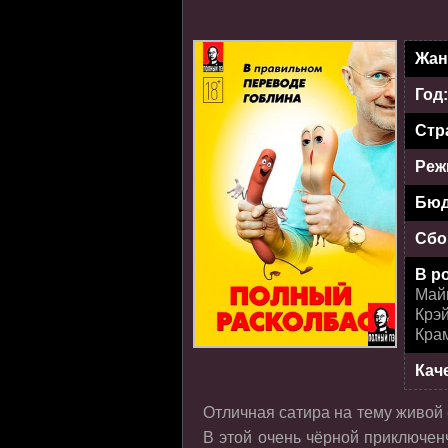
Жан
Год
Стр
Реж
Бюд
Сбо
В р
Май
Крэй
Кра
Кач
Отличная сатира на тему живой
В этой очень чёрной приключен