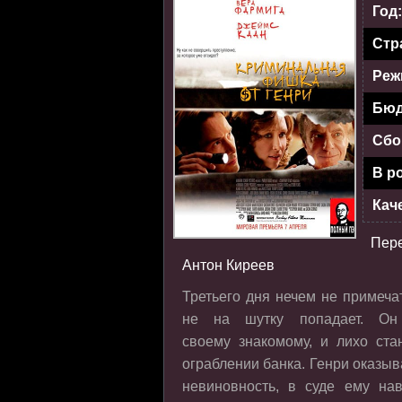
Год
Стр
Реж
Бюд
Сбо
В р
Кач
Пер
Антон Киреев
Третьего дня нечем не примеча
не на шутку попадает. Он
своему знакомому, и лихо ст
ограблении банка. Генри оказыв
невиновность, в суде ему на