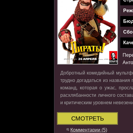
Реж
Бюд
Сбо
Кач
Пер
Анто
Добротный комедийный мультфи
трудно догадаться из названия 
команд, которая о ужас, прос
расхлябанности личного состав
и критическим уровнем невезени
СМОТРЕТЬ
Комментарии (5)