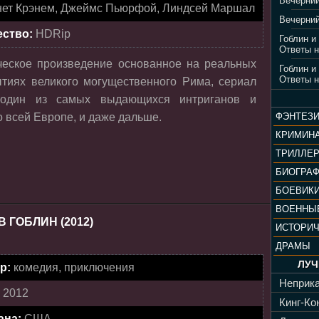
Вечерний
нет Крэнем, Джеймс Пьюрфой, Линдсей Маршал
Вечерний
ество:
HDRip
Гоблин и
Ответы н
ческое произведение основанное на реальных
Гоблин и
Ответы н
тиях великого могущественного Рима, сериал
а один из самых выдающихся интриганов и
 всей Европе, и даже дальше.
ФЭНТЕЗ
КРИМИН
ТРИЛЛЕ
БИОГРА
БОЕВИК
ВОЕННЫ
 ГОБЛИН (2012)
ИСТОРИ
ДРАМЫ
ЛУЧ
р:
комедия, приключения
Неприка
:
2012
Кинг-Кон
ана:
США