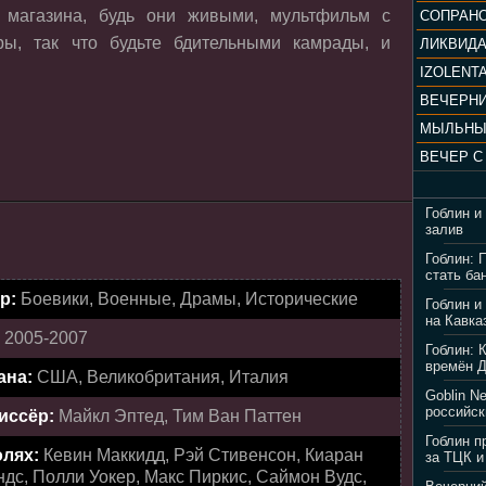
 магазина, будь они живыми, мультфильм с
ры, так что будьте бдительными камрады, и
ЛИКВИД
IZOLENTA
МЫЛЬНЫ
Гоблин и
залив
Гоблин: 
стать ба
р:
Боевики, Военные, Драмы, Исторические
Гоблин и
на Кавка
:
2005-2007
Гоблин: 
времён 
ана:
США, Великобритания, Италия
Goblin N
российск
иссёр:
Майкл Эптед, Тим Ван Паттен
Гоблин п
олях:
Кевин Маккидд, Рэй Стивенсон, Киаран
за ТЦК и
дс, Полли Уокер, Макс Пиркис, Саймон Вудс,