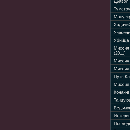
Дьявол 
Тумстоу
Манускр
Ходячий
Унесенн
Убийца 
Миссия
(2011)
Миссия 
Миссия 
Путь Ка
Миссия 
Конан-в
Танцующ
Ведьмак
Интервь
Последн