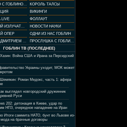
СОПРАНО С ГОБЛИНОМ (РАЗБОР СЕРИАЛА)
КОРОЛЬ ТАЛСЫ
АЦИЯ
ВИКИНГИ
 LIVE
ФОЛЛАУТ
ВЕЧЕРНИЙ ИЗЛУЧАТЕЛЬ
НОВОСТИ НАУКИ
Й ОПЕР
ОДНИ ИЗ НАС ГОБЛИН
ВЕЧЕР С ДМИТРИЕМ ПУЧКОВЫМ
ПРОСЛУШКА С ГОБЛИНОМ
ГОБЛИН ТВ (ПОСЛЕДНЕЕ)
 Хазин: Война США и Ирана за Персидский
Правительство Украины уходит, МОК может
нкротом
 Шемякин: Роман Медокс, часть 1: афера
зе
Как выглядел новгородский дружинник
Древней Руси
ews 202: детонация в Киеве, удар по
им НПЗ, очередное нападение на Иран
ро Итоги саммита НАТО, бунт во Львове из-
 мода на брачные договоры