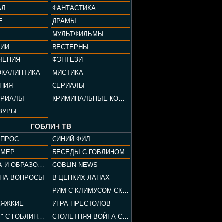
АЛ
ФАНТАСТИКА
Е
ДРАМЫ
МУЛЬТФИЛЬМЫ
ФИИ
ВЕСТЕРНЫ
ЧЕНИЯ
ФЭНТЕЗИ
ОКАЛИПТИКА
МИСТИКА
ОПИЯ
СЕРИАЛЫ
ЕРИАЛЫ
КРИМИНАЛЬНЫЕ КОМЕДИИ
ЗУРЫ
ГОБЛИН ТВ
ОПРОС
СИНИЙ ФИЛ
ЙМЕР
БЕСЕДЫ С ГОБЛИНОМ
КУЛЬТУРА И ОБРАЗОВАНИЕ
GOBLIN NEWS
 НА ВОПРОСЫ
В ЦЕПКИХ ЛАПАХ
РИМ С КЛИМУСОМ СКАРАБЕУСОМ
ТЯЖКИЕ
ИГРА ПРЕСТОЛОВ
"ПАЦАНЫ" С ГОБЛИНОМ
СТОЛЕТНЯЯ ВОЙНА С КЛИМОМ ЖУКОВЫМ И ГОБЛИНОМ