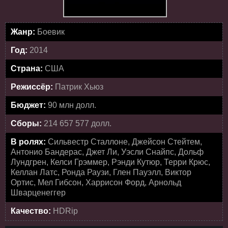
Жанр:
Боевик
Год:
2014
Страна:
США
Режиссёр:
Патрик Хьюз
Бюджет:
90 млн долл.
Сборы:
214 657 577 долл.
В ролях:
Сильвестр Сталлоне, Джейсон Стейтем,
Антонио Бандерас, Джет Ли, Уэсли Снайпс, Дольф
Лундгрен, Келси Грэммер, Рэнди Кутюр, Терри Крюс,
Келлан Латс, Ронда Раузи, Глен Пауэлл, Виктор
Ортис, Мел Гибсон, Харрисон Форд, Арнольд
Шварценеггер
Качество:
HDRip