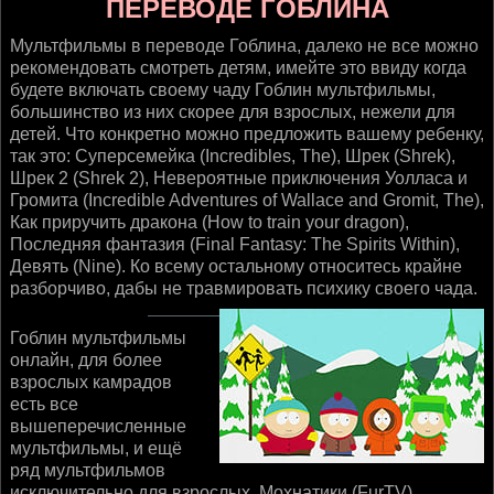
ПЕРЕВОДЕ ГОБЛИНА
Мультфильмы в переводе Гоблина, далеко не все можно
рекомендовать смотреть детям, имейте это ввиду когда
будете включать своему чаду Гоблин мультфильмы,
большинство из них скорее для взрослых, нежели для
детей. Что конкретно можно предложить вашему ребенку,
так это: Суперсемейка (Incredibles, The), Шрек (Shrek),
Шрек 2 (Shrek 2), Невероятные приключения Уолласа и
Громита (Incredible Adventures of Wallace and Gromit, The),
Как приручить дракона (How to train your dragon),
Последняя фантазия (Final Fantasy: The Spirits Within),
Девять (Nine). Ко всему остальному относитесь крайне
разборчиво, дабы не травмировать психику своего чада.
Гоблин мультфильмы
онлайн, для более
взрослых камрадов
есть все
вышеперечисленные
мультфильмы, и ещё
ряд мультфильмов
исключительно для взрослых, Мохнатики (FurTV),