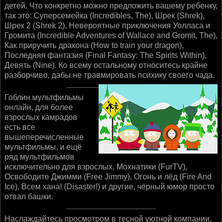
детей. Что конкретно можно предложить вашему ребенку,
так это: Суперсемейка (Incredibles, The), Шрек (Shrek),
Шрек 2 (Shrek 2), Невероятные приключения Уолласа и
Громита (Incredible Adventures of Wallace and Gromit, The),
Как приручить дракона (How to train your dragon),
Последняя фантазия (Final Fantasy: The Spirits Within),
Девять (Nine). Ко всему остальному относитесь крайне
разборчиво, дабы не травмировать психику своего чада.
Гоблин мультфильмы
онлайн, для более
взрослых камрадов
есть все
вышеперечисленные
мультфильмы, и ещё
ряд мультфильмов
исключительно для взрослых, Мохнатики (FurTV),
Освободите Джимми (Free Jimmy), Огонь и лёд (Fire And
Ice), Всем хана! (Disaster!) и другие, чёрный юмор просто
отвал башки.
Наслаждайтесь просмотром в тесной уютной компании,