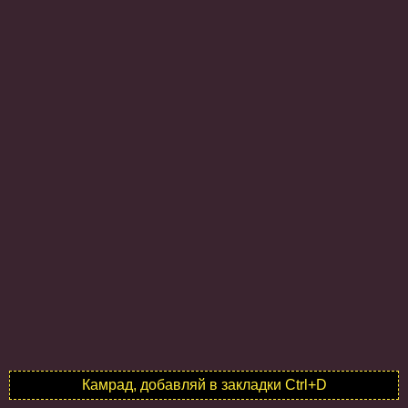
Камрад, добавляй в закладки Ctrl+D