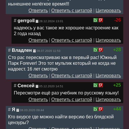
нынешнее нелёгкое время!!!
Ответить
|
Ответить с цитатой
|
Цитировать
-26
#
gerrgoll
28.12.2024 13:01
надеюсь у вас такое же хорошее настроение как
2 года назад
Ответить
|
Ответить с цитатой
|
Цитировать
+28
#
Владлен
08.07.2020 11:53
Сто рас пересматриваю как в первый рас! Южный
Парк Forever! Это тот мультик который не когда не
надоест. 16 лет смотрю
Ответить
|
Ответить с цитатой
|
Цитировать
+25
#
Сенсей
05.12.2020 14:51
Пересмотри ещё раз учебник по русскому языку!
Ответить
|
Ответить с цитатой
|
Цитировать
+44
#
Я
08.03.2020 09:44
Кто вкурсе где можно найти версию без блядской
цензуры?