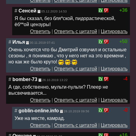
Ответить
|
Ответить с цитатой
|
Цитировать
+36
#
Сенсей
05.12.2020 14:53
Я бы сказал, без бля*ской, пидорастической,
ёб**ой цензуры!
Ответить
|
Ответить с цитатой
|
Цитировать
+50
#
Илья
30.11.2019 07:41
Очень хочется что бы Дмитрий озвучил и остальные
сезоны , я понимаю , что у него нет на это времени ,
но как же было круто!
Ответить
|
Ответить с цитатой
|
Цитировать
-4
#
bomber-73
26.10.2019 13:22
А где, собственно, мульти-пульти? Плеер не
высвечивается...
Ответить
|
Ответить с цитатой
|
Цитировать
-8
#
goblin-online.info
28.10.2019 09:56
Уже на месте, камрад.
Ответить
|
Ответить с цитатой
|
Цитировать
+16
#
Qrevane