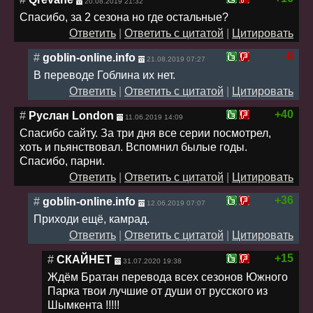
20.08.2019 21:32
Спасибо, за 2 сезона но где остальные?
Ответить
|
Ответить с цитатой
|
Цитировать
-8
#
goblin-online.info
21.08.2019 07:27
В переводе Гоблина их нет.
Ответить
|
Ответить с цитатой
|
Цитировать
+40
#
Руслан London
11.06.2019 14:09
Спасибо сайту. За три дня все серии посмотрел,
хоть и пьянствовал. Вспомнил былые годы.
Спасибо, парни.
Ответить
|
Ответить с цитатой
|
Цитировать
+36
#
goblin-online.info
12.06.2019 07:07
Приходи ещё, камрад.
Ответить
|
Ответить с цитатой
|
Цитировать
+15
#
СКАЙНЕТ
31.07.2020 19:38
Ждём Братан перевода всех сезонов Южного
Парка твои лучшие от души от русского из
Шымкента !!!!!