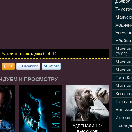
Дьявол 
Тумстоу
Манускр
Ходячий
Унесенн
Убийца 
Миссия
обавляй в закладки Ctrl+D
(2011)
Миссия 
OK
Facebook
Twitter
Миссия 
Путь Ка
НДУЕМ К ПРОСМОТРУ
Миссия 
Конан-в
Танцующ
Ведьмак
Интервь
Последн
АДРЕНАЛИН 2:
ВЫСОКОЕ