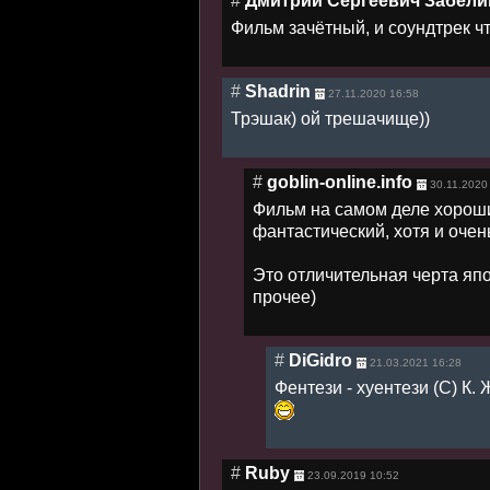
#
Дмитрий Сергеевич Забели
Фильм зачётный, и соундтрек чт
#
Shadrin
27.11.2020 16:58
Трэшак) ой трешачище))
#
goblin-online.info
30.11.2020
Фильм на самом деле хороший
фантастический, хотя и очен
Это отличительная черта япо
прочее)
#
DiGidro
21.03.2021 16:28
Фентези - хуентези (С) К.
#
Ruby
23.09.2019 10:52