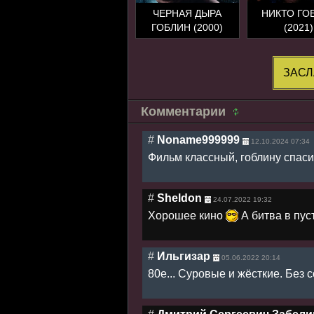
ЧЕРНАЯ ДЫРА
НИКТО ГО
ГОБЛИН (2000)
(2021)
ЗАСЛ
Комментарии
#
Noname999999
12.10.2024 07:34
Фильм классный, гоблину спас
#
Sheldon
24.07.2022 19:32
Хорошее кино
А битва в пус
#
Ильгизар
05.06.2022 20:14
80е... Суровые и жёсткие. Без 