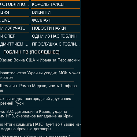
СОПРАНО С ГОБЛИНОМ (РАЗБОР СЕРИАЛА)
КОРОЛЬ ТАЛСЫ
АЦИЯ
ВИКИНГИ
 LIVE
ФОЛЛАУТ
ВЕЧЕРНИЙ ИЗЛУЧАТЕЛЬ
НОВОСТИ НАУКИ
Й ОПЕР
ОДНИ ИЗ НАС ГОБЛИН
ВЕЧЕР С ДМИТРИЕМ ПУЧКОВЫМ
ПРОСЛУШКА С ГОБЛИНОМ
ГОБЛИН ТВ (ПОСЛЕДНЕЕ)
 Хазин: Война США и Ирана за Персидский
Правительство Украины уходит, МОК может
нкротом
 Шемякин: Роман Медокс, часть 1: афера
зе
Как выглядел новгородский дружинник
Древней Руси
ews 202: детонация в Киеве, удар по
им НПЗ, очередное нападение на Иран
ро Итоги саммита НАТО, бунт во Львове из-
 мода на брачные договоры