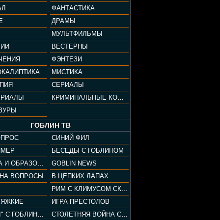
АЛ
ФАНТАСТИКА
Е
ДРАМЫ
МУЛЬТФИЛЬМЫ
ФИИ
ВЕСТЕРНЫ
ЧЕНИЯ
ФЭНТЕЗИ
ОКАЛИПТИКА
МИСТИКА
ОПИЯ
СЕРИАЛЫ
ЕРИАЛЫ
КРИМИНАЛЬНЫЕ КОМЕДИИ
ЗУРЫ
ГОБЛИН ТВ
ОПРОС
СИНИЙ ФИЛ
ЙМЕР
БЕСЕДЫ С ГОБЛИНОМ
КУЛЬТУРА И ОБРАЗОВАНИЕ
GOBLIN NEWS
 НА ВОПРОСЫ
В ЦЕПКИХ ЛАПАХ
РИМ С КЛИМУСОМ СКАРАБЕУСОМ
ТЯЖКИЕ
ИГРА ПРЕСТОЛОВ
"ПАЦАНЫ" С ГОБЛИНОМ
СТОЛЕТНЯЯ ВОЙНА С КЛИМОМ ЖУКОВЫМ И ГОБЛИНОМ