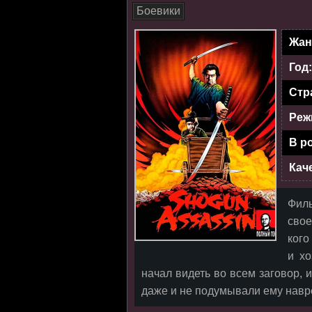
Боевики
Жан
Год
Стр
Реж
В р
Кач
Фил
свое
кого
и хо
начал видеть во всем заговор, и
даже и не подумывали ему навр