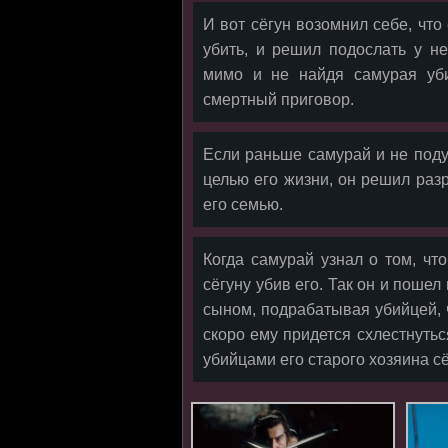
И вот сёгун возомнил себе, что
убить, и решил подослать у н
мимо и не найдя самурая уби
смертный приговор.
Если раньше самурай и не поду
целью его жизни, он решил разр
его семью.
Когда самурай узнал о том, чт
сёгуну убив его. Так он и поше
сыном, подрабатывая убийцей, 
скоро ему придется схлестнуть
убийцами его старого хозяина сё