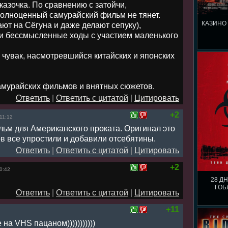
казочка. По сравнению с затойчи,
полноценный самурайский фильм не тянет.
КАЗИНО 
ают на Сёгуна и даже делают сепуку),
и бессмысленные ходы с участием маленького
чувак, насмотревшийся китайских и японских
мурайских фильмов и внятных сюжетов.
Ответить
|
Ответить с цитатой
|
Цитировать
+2
11:12
ьм для Американского проката. Оригинал это
в все упростили и добавили отсебятины.
Ответить
|
Ответить с цитатой
|
Цитировать
+2
0:42
28 Д
ГОБ
Ответить
|
Ответить с цитатой
|
Цитировать
+11
 на VHS пацаном)))))))))))