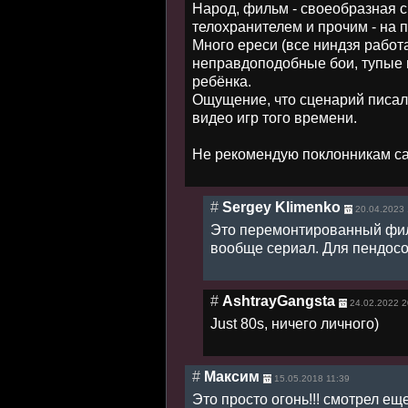
Народ, фильм - своеобразная с
телохранителем и прочим - на 
Много ереси (все ниндзя работ
неправдоподобные бои, тупые 
ребёнка.
Ощущение, что сценарий писал 
видео игр того времени.
Не рекомендую поклонникам са
#
Sergey Klimenko
20.04.2023 
Это перемонтированный фил
вообще сериал. Для пендосо
#
AshtrayGangsta
24.02.2022 2
Just 80s, ничего личного)
#
Максим
15.05.2018 11:39
Это просто огонь!!! смотрел еще