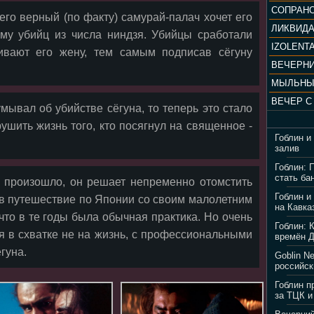
 его верный (по факту) самурай-палач хочет его
ЛИКВИД
ему убийц из числа ниндзя. Убийцы сработали
IZOLENTA
вают его жену, тем самым подписав сёгуну
МЫЛЬНЫ
мывал об убийстве сёгуна, то теперь это стало
ушить жизнь того, кто посягнул на священное -
Гоблин и
залив
Гоблин: 
стать ба
о произошло, он решает непременно отомстить
Гоблин и
л в путешествие по Японии со своим малолетним
на Кавка
что в те годы была обычная практика. Но очень
Гоблин: 
ся в схватке не на жизнь, с профессиональными
времён 
гуна.
Goblin N
российск
Гоблин п
за ТЦК и