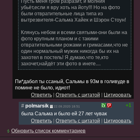
Пусть меня гром разразит, и молния
убьёт,если я вру хоть на йоту!!! Но на фото
были отвратительные лица типа из
вытрезвителя-Сальма Хайек и Шэрон Стоун!
Клянусь небом и всеми святыми-они были на
фото крупным планом и с такими
отвратительными рожами и гримасами,что не
один нормальный мужик никогда бы их на
захотел в постель! Я думаю,что те,кто
захочет,найдёт эти фото в инете....
Пи*дабол ты ссаный, Сальмы в 93м в голивуде в
помине не было, идиот!
Ответить
|
Ответить с цитатой
|
Цитировать
+1
#
polmarsik
22.09.2020 18:51
была Сальма и было ей 27 лет чувак
Ответить
|
Ответить с цитатой
|
Цитировать
Обновить список комментариев