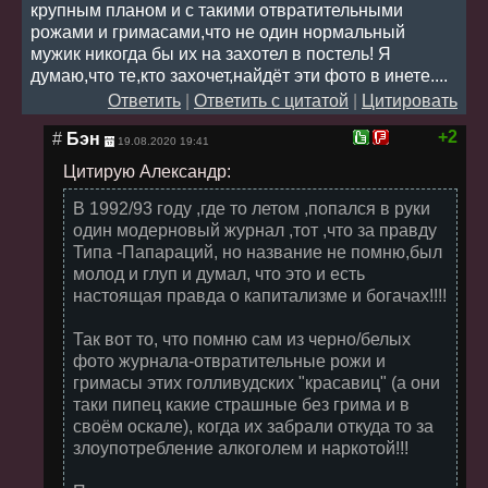
крупным планом и с такими отвратительными
рожами и гримасами,что не один нормальный
мужик никогда бы их на захотел в постель! Я
думаю,что те,кто захочет,найдёт эти фото в инете....
Ответить
|
Ответить с цитатой
|
Цитировать
+2
#
Бэн
19.08.2020 19:41
Цитирую Александр:
В 1992/93 году ,где то летом ,попался в руки
один модерновый журнал ,тот ,что за правду
Типа -Папараций, но название не помню,был
молод и глуп и думал, что это и есть
настоящая правда о капитализме и богачах!!!!
Так вот то, что помню сам из черно/белых
фото журнала-отвратительные рожи и
гримасы этих голливудских "красавиц" (а они
таки пипец какие страшные без грима и в
своём оскале), когда их забрали откуда то за
злоупотребление алкоголем и наркотой!!!