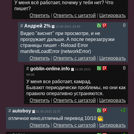
У меня всё работает, почему у тебя нет? Что
пишет?
Ответить
|
Ответить с цитатой
|
Цитировать
0
#
Андрей 2%
12.08.2021 23:40
Видео "виснет" при просмотре, и не
прогружает дальше. А после перезагрузки
страницы пишет - Reload Error
manifestLoadError (networkError)
Ответить
|
Ответить с цитатой
|
Цитировать
0
#
goblin-online.info
13.08.2021
08:06
У меня все работает, камрад.
Бывают периодически проблемы, но они как
правило оперативно устраняются.
Ответить
|
Ответить с цитатой
|
Цитировать
+2
#
autoboy
31.05.2021 11:57
отличное кино,отличный перевод 10/10
Ответить
|
Ответить с цитатой
|
Цитировать