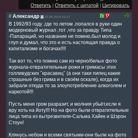
Ответить
|
Ответить с цитатой
|
Цитировать
+5
#
Александр
25.08.2019 03:27
В 1992/93 году ,где то летом ,попался в руки один
модерновый журнал ,тот ,что за правду Типа
-Папараций, но название не помню,был молод и
глуп и думал, что это и есть настоящая правда о
капитализме и богачах!!!!
Так вот то, что помню сам из черно/белых фото
журнала-отвратительные рожи и гримасы этих
голливудских "красавиц" (а они таки пипец какие
страшные без грима и в своём оскале), когда их
забрали откуда то за злоупотребление алкоголем и
наркотой!!!
Пусть меня гром разразит, и молния убьёт,если я
вру хоть на йоту!!! Но на фото были отвратительные
лица типа из вытрезвителя-Сальма Хайек и Шэрон
Стоун!
Клянусь небом и всеми святыми-они были на фото