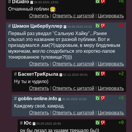
+6
#
DiGidro
20.03.2021 13:01
Отчаянный гоблин
Ответить
|
Ответить с цитатой
|
Цитировать
-22
#
Шимон Цибербуллер
29.09.2020 23:23
Первый раз увидал "Сальную Хайку"...Ранее
слыхал это название от разной публики. Вот и
призадумался ,как(?!)здоровым, в меру блудливым
мужичкам, могло сподобиться это коротко-лапое
тонированное туловище?!))))
Ответить
|
Ответить с цитатой
|
Цитировать
+2
#
БаскетТриКрыла
02.12.2022 00:01
Ну ты и чудило)
Ответить
|
Ответить с цитатой
|
Цитировать
+5
#
goblin-online.info
30.09.2020 10:52
Каждому своё, камрад.
Ответить
|
Ответить с цитатой
|
Цитировать
+9
#
Юс
05.05.2022 20:50
он бы лизал за ушами трещало бы))