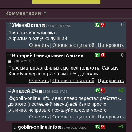
Комментарии
0
#
УМеняВстал
05.06.2025 13:58
Ляяя какаяя дамочка
А фильм в озвучке лучший
Ответить
|
Ответить с цитатой
|
Цитировать
0
#
Валерий Геннадьевич Анохин
02.09.2022 13:33
Пересматривал фильм,смотрел только на Сальму
Хаек.Бандерос играет сам себя, дергунка.
Ответить
|
Ответить с цитатой
|
Цитировать
+3
#
Андрей 2%
12.08.2021 17:38
@goblin-online.info, у вас плеер перестал работать,
до этого (последний месяц) всё было просто
отлично, исправьте пожалуйста если можете
Ответить
|
Ответить с цитатой
|
Цитировать
+1
#
goblin-online.info
12.08.2021 20:03