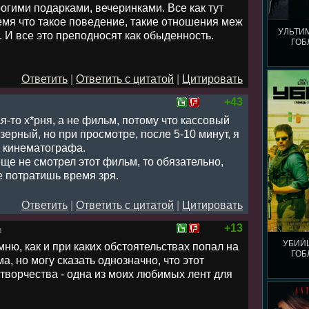
огими подарками, вечеринками. Все как тут
ремя что такое поведение, такие отношения меж
УЛЬТИ
 И все это преподносят как обыденность.
ГОБ
Ответить
|
Ответить с цитатой
|
Цитировать
+43
ая-то х*рня, а не фильм, потому что кассовый
ерный, но при просмотре, после 5-10 минут, я
р кинематографа.
 еще не смотрел этот фильм, то обязательно,
е потратишь время зря.
Ответить
|
Ответить с цитатой
|
Цитировать
+13
4
УБИЙ
мню, как и при каких обстоятельствах попал на
ГОБ
, но могу сказать однозначно, что этот
творчества - одна из моих любимых лент для