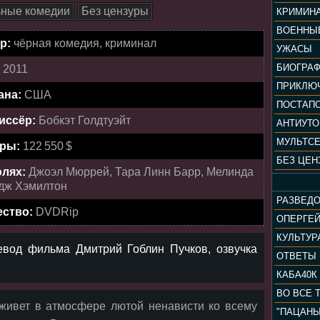
ные комедии
Без цензуры
КРИМИН
ВОЕННЫ
р:
чёрная комедия, криминал
УЖАСЫ
БИОГРА
:
2011
ПРИКЛЮ
ана:
США
ПОСТАП
иссёр:
Бобкэт Голдтуэйт
АНТИУТ
МУЛЬТС
ры:
122 550 $
БЕЗ ЦЕН
олях:
Джоэл Мюррей, Тара Линн Барр, Мелинда
дж Хэмилтон
РАЗВЕД
ество:
DVDRip
ОПЕРГЕ
евод фильма Дмитрий Гоблин Пучков, озвучка
ОТВЕТЫ
КАБА40К
ВО ВСЕ 
живет в атмосфере лютой ненависти ко всему