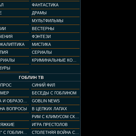
АЛ
ФАНТАСТИКА
Е
ДРАМЫ
МУЛЬТФИЛЬМЫ
ФИИ
ВЕСТЕРНЫ
ЧЕНИЯ
ФЭНТЕЗИ
ОКАЛИПТИКА
МИСТИКА
ОПИЯ
СЕРИАЛЫ
ЕРИАЛЫ
КРИМИНАЛЬНЫЕ КОМЕДИИ
ЗУРЫ
ГОБЛИН ТВ
ОПРОС
СИНИЙ ФИЛ
ЙМЕР
БЕСЕДЫ С ГОБЛИНОМ
КУЛЬТУРА И ОБРАЗОВАНИЕ
GOBLIN NEWS
 НА ВОПРОСЫ
В ЦЕПКИХ ЛАПАХ
РИМ С КЛИМУСОМ СКАРАБЕУСОМ
ТЯЖКИЕ
ИГРА ПРЕСТОЛОВ
"ПАЦАНЫ" С ГОБЛИНОМ
СТОЛЕТНЯЯ ВОЙНА С КЛИМОМ ЖУКОВЫМ И ГОБЛИНОМ