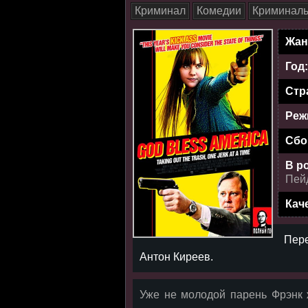
Криминал
Комедии
Криминаль
Жан
Год
Стр
Реж
Сбо
В р
Пей
Кач
Пер
Антон Киреев.
Уже не молодой парень Фрэнк 