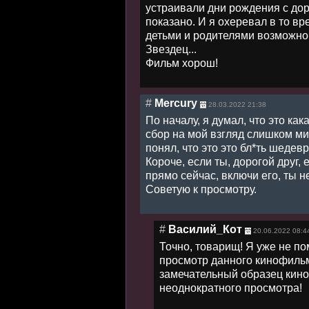
устраивали дни рождения с дор
показано. И я охеревал в то в
детьми и родителями возможно.
Звездец...
Фильм хорош!
#
Mercury
28.03.2022 21:38
По началу, я думал, что это как
сбор на мой взгляд слишком миз
понял, что это это бл*ть шедев
Короче, если ты, дорогой друг,
прямо сейчас, включи его, ты н
Советую к просмотру.
#
Василий_Кот
20.06.2022 08:4
Точно, товарищ! Я уже не по
просмотр данного кинофильма
замечательный образец кино
неоднократного просмотра!