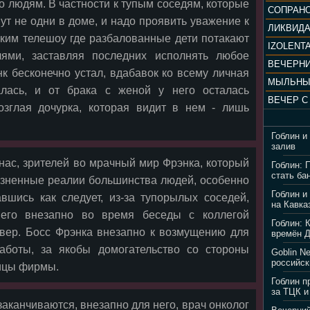
 людям. В частности к тупым соседям, которые
ут не одни в доме, и надо проявить уважение к
ЛИКВИД
ким телешоу где разбалованные дети потакают
IZOLENTA
ями, заставляя последних исполнять любое
нк бесконечно устал, вдабавок ко всему личная
МЫЛЬНЫ
лась, и от брака с женой у него осталась
озглая дочурка, которая видит в нем - лишь
Гоблин и
залив
нас, зрителей во мрачный мир Фрэнка, который
Гоблин: 
стать ба
изненные реалии большинства людей, особенно
Гоблин и
шись как следует, из-за тупорылых соседей,
на Кавка
 его внезапно во время беседы с коллегой
Гоблин: 
овер. Босс Фрэнка внезапно к возмущению для
времён 
работы, за якобы домогательство со стороны
Goblin N
российск
ницы фирмы.
Гоблин п
за ТЦК и
аканчиваются, внезапно для него, врач онколог