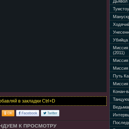
Дьявол 
Тумстоу
Манускр
Ходячий
Унесенн
Убийца 
Миссия
(2011)
Миссия 
Миссия 
Путь Ка
Миссия 
Конан-в
Танцующ
обавляй в закладки Ctrl+D
Ведьмак
OK
Facebook
Twitter
Интервь
Последн
НДУЕМ К ПРОСМОТРУ