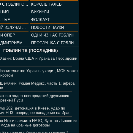
СОПРАНО С ГОБЛИНОМ (РАЗБОР СЕРИАЛА)
КОРОЛЬ ТАЛСЫ
АЦИЯ
ВИКИНГИ
 LIVE
ФОЛЛАУТ
ВЕЧЕРНИЙ ИЗЛУЧАТЕЛЬ
НОВОСТИ НАУКИ
Й ОПЕР
ОДНИ ИЗ НАС ГОБЛИН
ВЕЧЕР С ДМИТРИЕМ ПУЧКОВЫМ
ПРОСЛУШКА С ГОБЛИНОМ
ГОБЛИН ТВ (ПОСЛЕДНЕЕ)
 Хазин: Война США и Ирана за Персидский
Правительство Украины уходит, МОК может
нкротом
 Шемякин: Роман Медокс, часть 1: афера
зе
Как выглядел новгородский дружинник
Древней Руси
ews 202: детонация в Киеве, удар по
им НПЗ, очередное нападение на Иран
ро Итоги саммита НАТО, бунт во Львове из-
 мода на брачные договоры