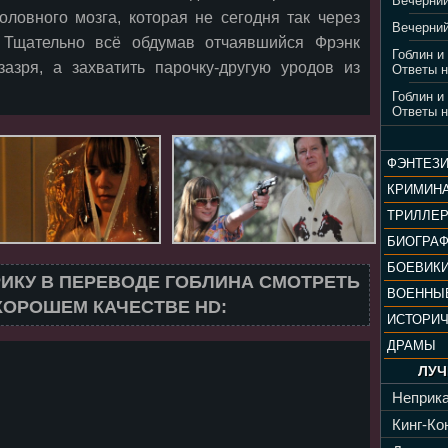
Вечерний
головного мозга, которая не сегодня так через
Вечерний
. Тщательно всё обдумав отчаявшийся Фрэнк
Гоблин и
азря, а захватить парочку-другую уродов из
Ответы н
Гоблин и
Ответы н
ФЭНТЕЗ
КРИМИН
ТРИЛЛЕ
БИОГРА
БОЕВИК
ИКУ В ПЕРЕВОДЕ ГОБЛИНА СМОТРЕТЬ
ВОЕННЫ
ХОРОШЕМ КАЧЕСТВЕ HD:
ИСТОРИ
ДРАМЫ
ЛУЧ
Неприка
Кинг-Кон