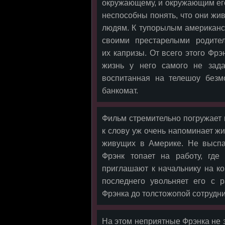
окружающему, и окружающим его
неспособны понять, что они жив
людям. К тупорылым американс
своими престарелыми родител
их капризы. От всего этого Фрэ
жизнь у него самого не зада
воспитанная на телешоу безм
банкомат.
Фильм стремительно погружает 
к слову уж очень напоминает ж
живущих в Америке. Не выспав
Фрэнк топает на работу, где
приглашают к начальнику на к
последнего увольняет его с 
Фрэнка до толстожопой сотруд
На этом неприятные Фрэнка не з