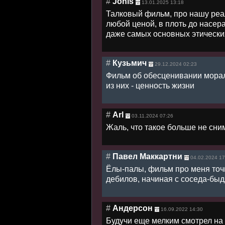
#
Jonis
13.01.2025 13:18
Талковый фильм, про нашу реал
любой ценой, в плоть до насе
даже самых основных этически
#
Кузьмич
29.12.2024 02:23
Фильм об обесценивании морал
из них - ценность жизни
#
Arl
03.11.2024 07:26
Жаль, что такое больше не сн
#
Павел Маккартни
04.02.2024 17
Ёлы-палы, фильм про меня точь
дебилов, начиная с соседа-быд
#
Андерсон
16.09.2022 14:30
Будучи еще мелким смотрел на 