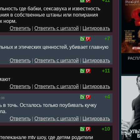
+11
ьность где бабки, сексавуха и известность
рания в собственные штаны или попирания
х норм.
Ответить
|
Ответить с цитатой
|
Цитировать
+7
ьных и этических ценностей, убивает главную
РАСПЛ
Ответить
|
Ответить с цитатой
|
Цитировать
+11
имают
Ответить
|
Ответить с цитатой
|
Цитировать
+4
:36
 в точь. Осталось только поубивать кучку
ла.
Ответить
|
Ответить с цитатой
|
Цитировать
+10
телеканале mtv шоу, где детям родители