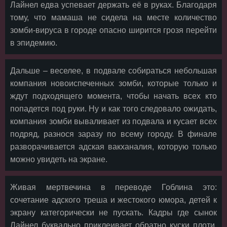
Лайнел едва успевает держать её в руках. Благодаря
тому, что мамаша не сидела на месте количество
зомби-вируса в городе опасно ширится грозя перейти
в эпидемию.
Дальше – веселее, в подвале собираться небольшая
компания новоиспеченных зомби, которые только и
ждут подходящего момента, чтобы начать всех кто
попадется под руки. Ну и как того следовало ожидать,
компания зомби вываливает из подвала и кусает всех
подряд, разнося заразу по всему городу. В финале
разворачивается адская вакханалия, которую только
можно увидеть на экране.
Живая мертвечина в переводе Гоблина это:
сочетание адского треша и жестокого юмора, детей к
экрану категорически не пускать. Кадры где сынок
Лайнел буквально приклеивает обратно куски плоти,