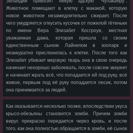
Зеландии привозят некую адскую “Чупакабру”.
Животное помещают в клетку с макакой, которую
новое животное незамедлительно сжирает. После
чего умудряется откусить кусочек от пожилой тётеньки
по имени Вера Элизабет Косгроув, местная
уважаемая дама, которая пришла со своим
единственным сыном Лайнелом в зоопарк и
неаккуратно прислонилась к клетке. После того как
Элизабет убивает мерзкую тварь она в свою очередь
начинает нехорошо заболевать, после совсем звереет
и начинает жрать всё, что попадается ей под руку, всё
живое, первым под её руку попадается песик, потом
она принимается за людей.
Как оказывается несколько позже, впоследствии укуса
крысо-обезьяны становится зомби. Причем зомби
вирус прекрасно передается через кровь, и после
того, как она полностью обращается в зомби, её сынок