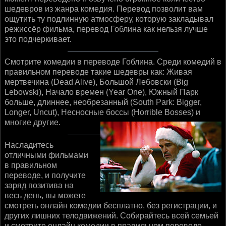
шедевров из жанра комедия. Перевод позволит вам
ощутить ту подлинную атмосферу, которую закладывал
режиссёр фильма, перевод Гоблина как нельзя лучше
это подчеркивает.
Смотрите комедии в переводе Гоблина. Среди комедий в
правильном переводе такие шедевры как: Живая
мертвечина (Dead Alive), Большой Лебовски (Big
Lebowski), Начало времен (Year One), Южный Парк
больше, длиннее, необрезанный (South Park: Bigger,
Longer, Uncut), Несносные боссы (Horrible Bosses) и
многие другие.
Насладитесь
отличными фильмами
в правильном
переводе, и получите
заряд позитива на
весь день, вы можете
смотреть онлайн комедии бесплатно, без регистрации, и
других лишних телодвижений. Собирайтесь всей семьей
и смотрите онлайн комедии в правильном переводе.