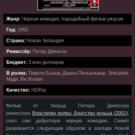
Жанр:
Черная комедия, пародийный фильм ужасов
Год:
1992
Страна:
Новая Зеландия
Режиссёр:
Питер Джексон
Бюджет:
3 млн долларов
В ролях:
Тимоти Бальм, Диана Пеньяльвер, Элизабет
Муди, Ян Уоткин
Качество:
HDRip
Фильм от творца Питера Джексона
режиссера
Властелин колец: Братство кольца (2001)
,
снял сию добротную черную комедию. Сюжет
развивается следующим образом: в зоопарк Новой