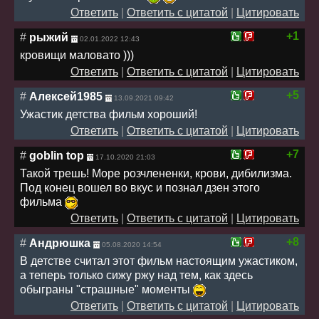
Ответить
|
Ответить с цитатой
|
Цитировать
+1
#
рыжий
02.01.2022 12:43
кровищи маловато )))
Ответить
|
Ответить с цитатой
|
Цитировать
+5
#
Алексей1985
13.09.2021 09:42
Ужастик детства фильм хороший!
Ответить
|
Ответить с цитатой
|
Цитировать
+7
#
goblin top
17.10.2020 21:03
Такой трешь! Море розчлененки, крови, дибилизма.
Под конец вошел во вкус и познал дзен этого
фильма
Ответить
|
Ответить с цитатой
|
Цитировать
+8
#
Андрюшка
05.08.2020 14:54
В детстве считал этот фильм настоящим ужастиком,
а теперь только сижу ржу над тем, как здесь
обыграны "страшные" моменты
Ответить
|
Ответить с цитатой
|
Цитировать