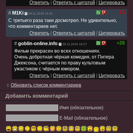
Ответить
|
Ответить с цитатой
|
Цитировать
-13
#
M1Ki
28.11.2018 15:31
С третьего раза таки досмотрел. Не удивительно,
что комментариев нет.
Ответить
|
Ответить с цитатой
|
Цитировать
+28
#
goblin-online.info
28.11.2018 16:27
Фильм прекрасен во всех отношениях.
Очень добротная чёрная комедия, от Питера
Джексона, считается по праву культовым
ужастиком с чёрным юмором.
Ответить
|
Ответить с цитатой
|
Цитировать
Обновить список комментариев
Добавить комментарий
Имя (обязательное)
E-Mail (обязательное)