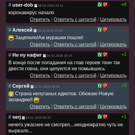
+8
#
user-dob
08.03.2020 23:14
коронавирус начало
Ответить
|
Ответить с цитатой
|
Цитировать
-1
#
Алексей
06.10.2019 21:59
Зацепило!Аж мурашки пошли!
Ответить
|
Ответить с цитатой
|
Цитировать
+3
#
Не ну нафиг
04.03.2019 16:15
В конце после попадания на глав героев тонн так
двести говна, они целуются не помывшись
Ответить
|
Ответить с цитатой
|
Цитировать
+9
#
Сергей
31.01.2019 02:05
Страна непуганых идиотов. Обожаю Новую
зеландию!!
Ответить
|
Ответить с цитатой
|
Цитировать
+1
#
serj
05.01.2019 06:37
нечего ужаснее не смотрел....неоднократно чуть не
вырвало...