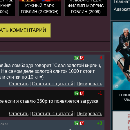
Гладиат
АКАНЕ
ЮЖНЫЙ ПАРК
ФИЛЛИП МОРРИС
Адвокат
004)
ГОБЛИН (2 СЕЗОН)
ГОБЛИН (2009)
АТЬ КОММЕНТАРИЙ
-8
зяйка ломбарда говорит "Сдал золотой кирпич,
На самом деле золотой слиток 1000 г стоит
ли слитки по 10 кг =)
Ответить
|
Ответить с цитатой
|
Цитировать
-1
ГОЛЫ
ГОБ
е если я ставлю 360p то появляется загрузка
Ответить
|
Ответить с цитатой
|
Цитировать
+3
 09:04