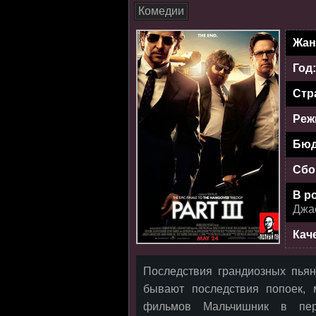
Комедии
Жан
Год
Стр
Реж
Бюд
Сбо
В р
Джас
Кач
Последствия грандиозных пьяно
бывают последствия попоек,
фильмов Мальчишник в пере