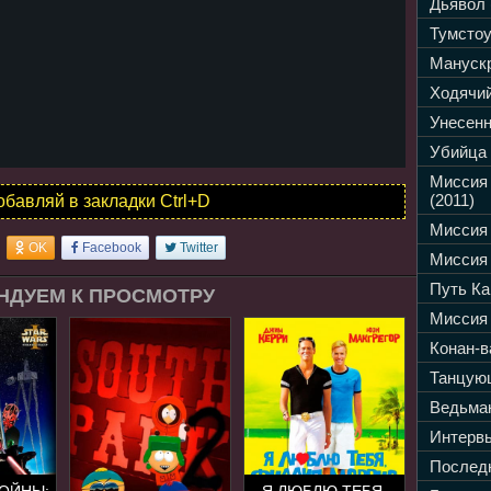
Дьявол 
Тумстоу
Манускр
Ходячий
Унесенн
Убийца 
Миссия
(2011)
обавляй в закладки Ctrl+D
Миссия 
OK
Facebook
Twitter
Миссия 
Путь Ка
НДУЕМ К ПРОСМОТРУ
Миссия 
Конан-в
Танцующ
Ведьмак
Интервь
Последн
ВОЙНЫ:
Я ЛЮБЛЮ ТЕБЯ,