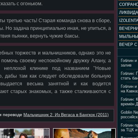
казать с огоньком.
ЛИКВИД
ты третью часть! Старая команда снова в сборе,
IZOLENTA
ы. Но задача принципиально иная, не упиться, а
твия пьянки, вернуть чужие баксы.
МЫЛЬНЫ
дебных торжеств и мальчишников, однако это не
 помочь своему неспокойному дружку Алану, а
Гоблин и
залив
 неплохой клинике под названием "Новые
Гоблин: 
то, дабы там как следует обследовали больную
стать ба
 выдается весьма занятной и как водится
Гоблин и
ают старых знакомых, а также сталкиваются с
на Кавка
Гоблин: 
времён 
Goblin N
ом переводе
Мальчишник 2: Из Вегаса в Бангкок (2011)
российск
Гоблин п
за ТЦК и