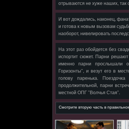
отрываются не хуже наших, так с
И вот дождались, наконец, фана
и готова к новым вызовам судьб
наоборот, нивелировать последс
На этот раз обойдется без сва
испортит сюжет. Парни решают
именно парни прослышали о
Горизонты", и везут его в мес
голову паренька. Поездочка
продолжительной, парни встреч
местной ОПГ "Волчья Стая".
Смотрите вторую часть в правильн