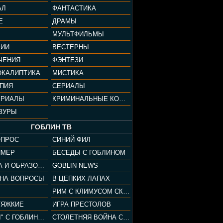
АЛ
ФАНТАСТИКА
Е
ДРАМЫ
МУЛЬТФИЛЬМЫ
ФИИ
ВЕСТЕРНЫ
ЧЕНИЯ
ФЭНТЕЗИ
ОКАЛИПТИКА
МИСТИКА
ОПИЯ
СЕРИАЛЫ
ЕРИАЛЫ
КРИМИНАЛЬНЫЕ КОМЕДИИ
ЗУРЫ
ГОБЛИН ТВ
ОПРОС
СИНИЙ ФИЛ
ЙМЕР
БЕСЕДЫ С ГОБЛИНОМ
КУЛЬТУРА И ОБРАЗОВАНИЕ
GOBLIN NEWS
 НА ВОПРОСЫ
В ЦЕПКИХ ЛАПАХ
РИМ С КЛИМУСОМ СКАРАБЕУСОМ
ТЯЖКИЕ
ИГРА ПРЕСТОЛОВ
"ПАЦАНЫ" С ГОБЛИНОМ
СТОЛЕТНЯЯ ВОЙНА С КЛИМОМ ЖУКОВЫМ И ГОБЛИНОМ