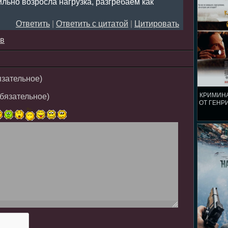
ильно возросла нагрузка, разгребаем как
Ответить
|
Ответить с цитатой
|
Цитировать
ев
язательное)
КРИМИН
обязательное)
ОТ ГЕНРИ