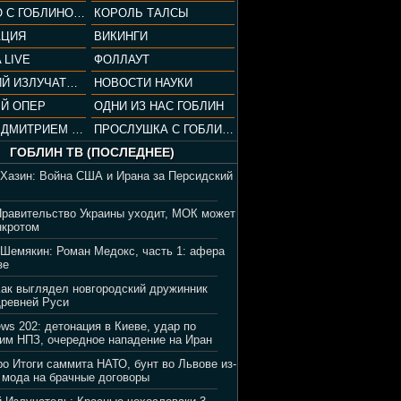
СОПРАНО С ГОБЛИНОМ (РАЗБОР СЕРИАЛА)
КОРОЛЬ ТАЛСЫ
АЦИЯ
ВИКИНГИ
 LIVE
ФОЛЛАУТ
ВЕЧЕРНИЙ ИЗЛУЧАТЕЛЬ
НОВОСТИ НАУКИ
Й ОПЕР
ОДНИ ИЗ НАС ГОБЛИН
ВЕЧЕР С ДМИТРИЕМ ПУЧКОВЫМ
ПРОСЛУШКА С ГОБЛИНОМ
ГОБЛИН ТВ (ПОСЛЕДНЕЕ)
 Хазин: Война США и Ирана за Персидский
Правительство Украины уходит, МОК может
нкротом
 Шемякин: Роман Медокс, часть 1: афера
зе
Как выглядел новгородский дружинник
Древней Руси
ews 202: детонация в Киеве, удар по
им НПЗ, очередное нападение на Иран
ро Итоги саммита НАТО, бунт во Львове из-
 мода на брачные договоры