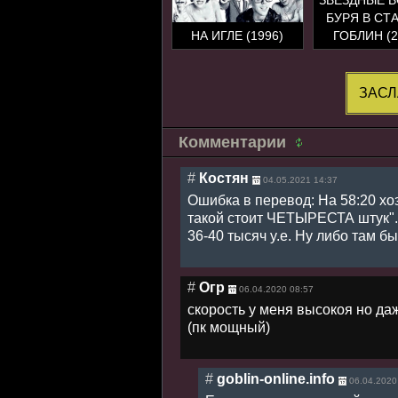
БУРЯ В СТ
НА ИГЛЕ (1996)
ГОБЛИН (2
ЗАСЛ
Комментарии
#
Костян
04.05.2021 14:37
Ошибка в перевод: На 58:20 хо
такой стоит ЧЕТЫРЕСТА штук". 
36-40 тысяч y.e. Ну либо там бы
#
Огр
06.04.2020 08:57
скорость у меня высокоя но даж
(пк мощный)
#
goblin-online.info
06.04.2020