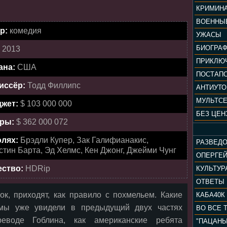
КРИМИН
ВОЕННЫ
р:
комедия
УЖАСЫ
БИОГРА
:
2013
ПРИКЛЮ
ана:
США
ПОСТАП
иссёр:
Тодд Филлипс
АНТИУТ
МУЛЬТС
жет:
$ 103 000 000
БЕЗ ЦЕН
ры:
$ 362 000 072
олях:
Брэдли Купер, Зак Галифианакис,
РАЗВЕД
тин Барта, Эд Хелмс, Кен Джонг, Джейми Чунг
ОПЕРГЕ
ество:
HDRip
ОТВЕТЫ
к, приходят, как правило с похмельем. Какие
КАБА40К
 мы уже увидели в предыдущий двух частях
ВО ВСЕ 
воде Гоблина, как американские ребята