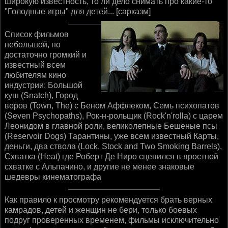
широкую известность, то ли дело снимать про какие-то
"Голодные игры" для детей... [сарказм]
Список фильмов
небольшой, но
достаточно громкий и
известный всем
любителям кино
индустрии: Большой
куш (Snatch), Город
воров (Town, The) с Беном Аффлеком, Семь психопатов
(Seven Psychopaths), Рок-н-рольщик (Rock'n'rolla) с царем
Леонидом в главной роли, великолепные Бешеные псы
(Reservoir Dogs) Тарантины, уже всем известный Карты,
деньги, два ствола (Lock, Stock and Two Smoking Barrels),
Схватка (Heat) где Роберт Де Ниро сцепился в яростной
схватке с Альпачино, и другие не менее знаковые
шедевры кинематографа
Как правило к просмотру рекомендуется брать верных
камрадов, детей и женщин не бери, только боевых
подруг проверенных временем, фильмы исключительно