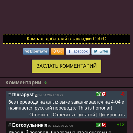
Камрад, добавляй в закладки Ctrl+D
Вконтакте
OK
Facebook
Twitter
ЗАСЛАТЬ КОММЕНТАРИЙ
Комментарии
-8
#
therapyst
14.04.2021 18:29
без перевода на англ.языке заканчивается на 4-04 и
начинается русский перевод :c This is horrorfart
Ответить
|
Ответить с цитатой
|
Цитировать
+12
#
Богохульник
03.12.2020 22:06
Ужасный перевод. Диалоги на итальянском не