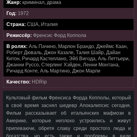
Жанр:
криминал, драма
Год:
1972
Страна:
США, Италия
Режиссёр:
Френсис Форд Коппола
В ролях:
Аль Пачино, Марлон Брандо, Джеймс Каан,
Роберт Дюваль, Джон Казале, Талия Шайр, Дайан
Китон, Ричард Кастеллано, Эйб Вигода, Аль Леттьери,
Джанни Руссо, Стерлинг Хэйден, Ленни Монтана,
Ричард Конте, Аль Мартино, Джон Марли
Качество:
HDRip
Культовый фильм Френсиса Форда Копполы, который
в своё время заснял шедевр Апокалипсис сегодня.
Фильм рассказывает об итальянских мафиози в
Америке, которые неплохо устроились и живут
припеваючи, обретя славу среди простого люда и
богатства, но есть также и проблемы в виде