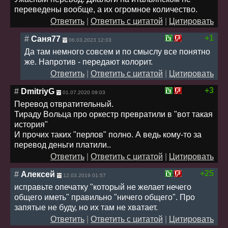
переведены вообще, а их огромное количество.
Ответить
|
Ответить с цитатой
|
Цитировать
+1
#
Саня77
06.03.2023 12:03
Да там немного совсем и по смыслу все понятно
же. Напротив - передают колорит.
Ответить
|
Ответить с цитатой
|
Цитировать
+3
#
DmitriyG
01.07.2020 09:03
Перевод отвратительный.
Тираду Вольца про оркестр превратили в "вот такая
история"
И прочих таких "перлов" полно. А ведь кому-то за
перевод деньги платили..
Ответить
|
Ответить с цитатой
|
Цитировать
+25
#
Алексей
12.03.2019 01:57
исправьте опечатку "который не желает нечего
общего иметь" правильно "ничего общего". Про
запятые не буду, но их там не хватает.
Ответить
|
Ответить с цитатой
|
Цитировать