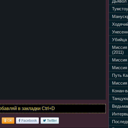
Дьявол 
Тумстоу
Манускр
Ходячий
Унесенн
Убийца 
Миссия
(2011)
Миссия 
Миссия 
Путь Ка
Миссия 
Конан-в
Танцующ
Ведьмак
обавляй в закладки Ctrl+D
Интервь
OK
Facebook
Twitter
Последн