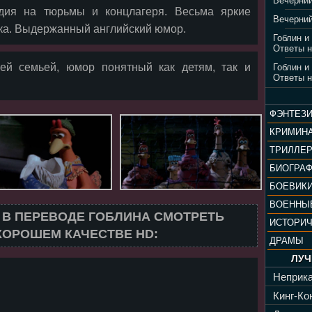
Вечерний
дия на тюрьмы и концлагеря. Весьма яркие
Вечерний
ка. Выдержанный английский юмор.
Гоблин и
Ответы н
сей семьей, юмор понятный как детям, так и
Гоблин и
Ответы н
ФЭНТЕЗ
КРИМИН
ТРИЛЛЕ
БИОГРА
БОЕВИК
ВОЕННЫ
А В ПЕРЕВОДЕ ГОБЛИНА СМОТРЕТЬ
ИСТОРИ
ХОРОШЕМ КАЧЕСТВЕ HD:
ДРАМЫ
ЛУЧ
Неприка
Кинг-Кон