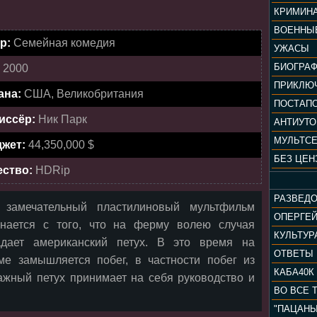
КРИМИН
ВОЕННЫ
р:
Семейная комедия
УЖАСЫ
БИОГРА
:
2000
ПРИКЛЮ
ана:
США, Великобритания
ПОСТАП
иссёр:
Ник Парк
АНТИУТ
МУЛЬТС
жет:
44,350,000 $
БЕЗ ЦЕН
ество:
HDRip
РАЗВЕД
 замечательный пластилиновый мультфильм
ОПЕРГЕ
инается с того, что на ферму волею случая
адает американский петух. В это время на
ОТВЕТЫ
ме замышляется побег, в частности побег из
КАБА40К
ажный петух принимает на себя руководство и
ВО ВСЕ 