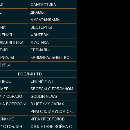
АЛ
ФАНТАСТИКА
Е
ДРАМЫ
МУЛЬТФИЛЬМЫ
ФИИ
ВЕСТЕРНЫ
ЧЕНИЯ
ФЭНТЕЗИ
ОКАЛИПТИКА
МИСТИКА
ОПИЯ
СЕРИАЛЫ
ЕРИАЛЫ
КРИМИНАЛЬНЫЕ КОМЕДИИ
ЗУРЫ
ГОБЛИН ТВ
ОПРОС
СИНИЙ ФИЛ
ЙМЕР
БЕСЕДЫ С ГОБЛИНОМ
КУЛЬТУРА И ОБРАЗОВАНИЕ
GOBLIN NEWS
 НА ВОПРОСЫ
В ЦЕПКИХ ЛАПАХ
РИМ С КЛИМУСОМ СКАРАБЕУСОМ
ТЯЖКИЕ
ИГРА ПРЕСТОЛОВ
"ПАЦАНЫ" С ГОБЛИНОМ
СТОЛЕТНЯЯ ВОЙНА С КЛИМОМ ЖУКОВЫМ И ГОБЛИНОМ