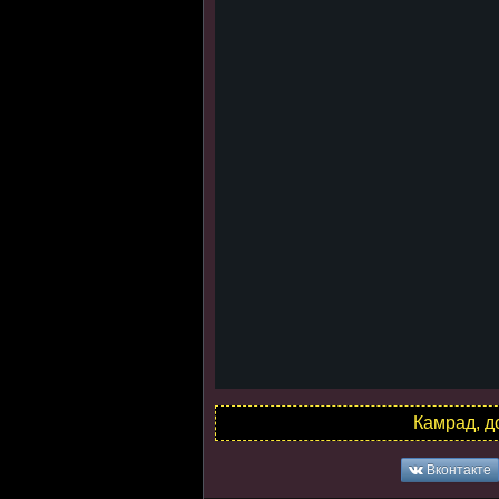
Камрад, д
Вконтакте