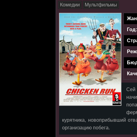
Комедии
Мультфильмы
Жан
Год
Стр
Реж
Бюд
Кач
Сей
нач
поп
фер
курятника, новоприбывший отв
организацию побега.