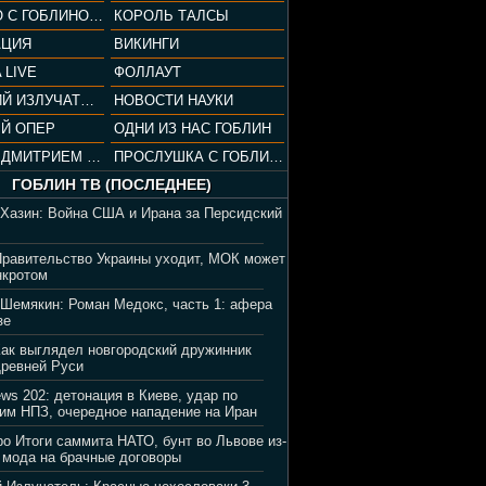
СОПРАНО С ГОБЛИНОМ (РАЗБОР СЕРИАЛА)
КОРОЛЬ ТАЛСЫ
АЦИЯ
ВИКИНГИ
 LIVE
ФОЛЛАУТ
ВЕЧЕРНИЙ ИЗЛУЧАТЕЛЬ
НОВОСТИ НАУКИ
Й ОПЕР
ОДНИ ИЗ НАС ГОБЛИН
ВЕЧЕР С ДМИТРИЕМ ПУЧКОВЫМ
ПРОСЛУШКА С ГОБЛИНОМ
ГОБЛИН ТВ (ПОСЛЕДНЕЕ)
 Хазин: Война США и Ирана за Персидский
Правительство Украины уходит, МОК может
нкротом
 Шемякин: Роман Медокс, часть 1: афера
зе
Как выглядел новгородский дружинник
Древней Руси
ews 202: детонация в Киеве, удар по
им НПЗ, очередное нападение на Иран
ро Итоги саммита НАТО, бунт во Львове из-
 мода на брачные договоры