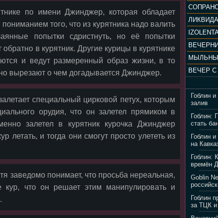
ятнике по имени Джинджер, которая обладает
ЛИКВИД
пониманием того, что из курятника надо валить
IZOLENTA
аянные попытки сдристнуть, но её попытки
 обратно в курятник. Другие курицы в курятнике
МЫЛЬНЫ
ются и ведут размеренный образ жизни, в то
чно вырезают о чем догадывается Джинджер.
Гоблин и
 залетает специальный цирковой петух, которым
залив
циального орудия, что он залетел прямиком в
Гоблин: 
именно залетел в курятник курочка Джинджер
стать ба
р летать, и тогда они смогут просто улететь из
Гоблин и
на Кавка
Гоблин: 
времён 
тя заведомо понимает, что просьба нереальная,
Goblin N
российск
е кур, что он решает этим манипулировать и
Гоблин п
.
за ТЦК и