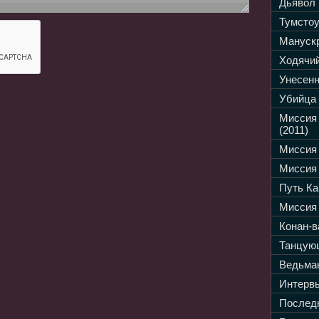
Дьявол 
Тумстоу
Манускр
Ходячий
Унесенн
Убийца 
Миссия
(2011)
Миссия 
Миссия 
Путь Ка
Миссия 
Конан-в
Танцующ
Ведьмак
Интервь
Последн