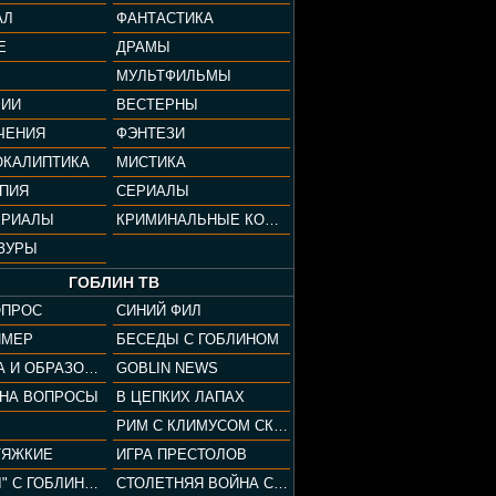
АЛ
ФАНТАСТИКА
Е
ДРАМЫ
МУЛЬТФИЛЬМЫ
ФИИ
ВЕСТЕРНЫ
ЧЕНИЯ
ФЭНТЕЗИ
ОКАЛИПТИКА
МИСТИКА
ОПИЯ
СЕРИАЛЫ
ЕРИАЛЫ
КРИМИНАЛЬНЫЕ КОМЕДИИ
ЗУРЫ
ГОБЛИН ТВ
ОПРОС
СИНИЙ ФИЛ
ЙМЕР
БЕСЕДЫ С ГОБЛИНОМ
КУЛЬТУРА И ОБРАЗОВАНИЕ
GOBLIN NEWS
 НА ВОПРОСЫ
В ЦЕПКИХ ЛАПАХ
РИМ С КЛИМУСОМ СКАРАБЕУСОМ
ТЯЖКИЕ
ИГРА ПРЕСТОЛОВ
"ПАЦАНЫ" С ГОБЛИНОМ
СТОЛЕТНЯЯ ВОЙНА С КЛИМОМ ЖУКОВЫМ И ГОБЛИНОМ