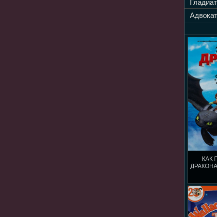
Гладиат
Адвокат
КАК 
ДРАКОНА