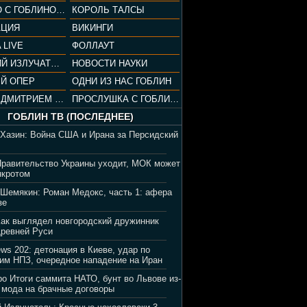
СОПРАНО С ГОБЛИНОМ (РАЗБОР СЕРИАЛА)
КОРОЛЬ ТАЛСЫ
АЦИЯ
ВИКИНГИ
 LIVE
ФОЛЛАУТ
ВЕЧЕРНИЙ ИЗЛУЧАТЕЛЬ
НОВОСТИ НАУКИ
Й ОПЕР
ОДНИ ИЗ НАС ГОБЛИН
ВЕЧЕР С ДМИТРИЕМ ПУЧКОВЫМ
ПРОСЛУШКА С ГОБЛИНОМ
ГОБЛИН ТВ (ПОСЛЕДНЕЕ)
 Хазин: Война США и Ирана за Персидский
Правительство Украины уходит, МОК может
нкротом
 Шемякин: Роман Медокс, часть 1: афера
зе
Как выглядел новгородский дружинник
Древней Руси
ews 202: детонация в Киеве, удар по
им НПЗ, очередное нападение на Иран
ро Итоги саммита НАТО, бунт во Львове из-
 мода на брачные договоры