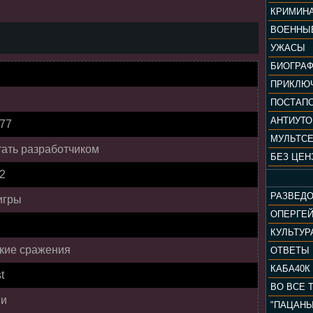
КРИМИН
ВОЕННЫ
УЖАСЫ
БИОГРА
ПРИКЛЮ
ПОСТАП
АНТИУТ
077
МУЛЬТС
стать разработчиком
БЕЗ ЦЕН
 2
РАЗВЕД
игры
ОПЕРГЕ
ские сражения
ОТВЕТЫ
КАБА40К
t
ВО ВСЕ 
ии