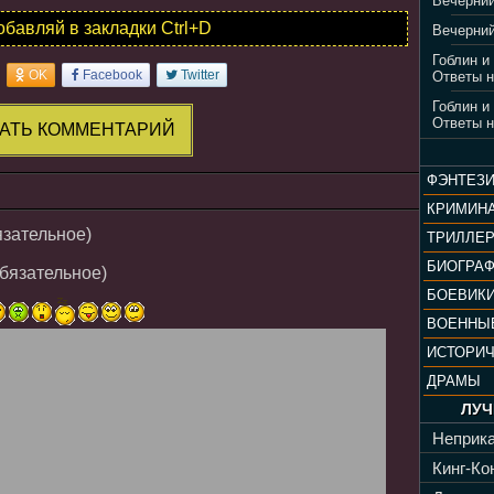
Вечерний
обавляй в закладки Ctrl+D
Вечерний
Гоблин и
OK
Facebook
Twitter
Ответы н
Гоблин и
Ответы н
АТЬ КОММЕНТАРИЙ
ФЭНТЕЗ
КРИМИН
язательное)
ТРИЛЛЕ
БИОГРА
обязательное)
БОЕВИК
ВОЕННЫ
ИСТОРИ
ДРАМЫ
ЛУЧ
Неприка
Кинг-Кон