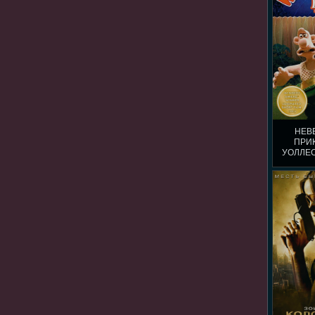
НЕВ
ПРИ
УОЛЛЕС
ГОБ