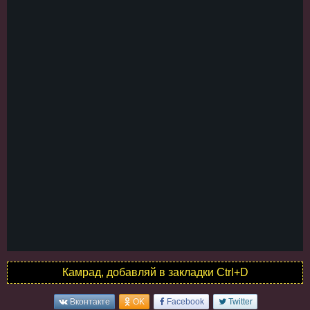
Камрад, добавляй в закладки Ctrl+D
Вконтакте
OK
Facebook
Twitter