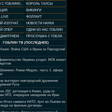
СОПРАНО С ГОБЛИНОМ (РАЗБОР СЕРИАЛА)
КОРОЛЬ ТАЛСЫ
АЦИЯ
ВИКИНГИ
 LIVE
ФОЛЛАУТ
ВЕЧЕРНИЙ ИЗЛУЧАТЕЛЬ
НОВОСТИ НАУКИ
Й ОПЕР
ОДНИ ИЗ НАС ГОБЛИН
ВЕЧЕР С ДМИТРИЕМ ПУЧКОВЫМ
ПРОСЛУШКА С ГОБЛИНОМ
ГОБЛИН ТВ (ПОСЛЕДНЕЕ)
 Хазин: Война США и Ирана за Персидский
Правительство Украины уходит, МОК может
нкротом
 Шемякин: Роман Медокс, часть 1: афера
зе
Как выглядел новгородский дружинник
Древней Руси
ews 202: детонация в Киеве, удар по
им НПЗ, очередное нападение на Иран
ро Итоги саммита НАТО, бунт во Львове из-
 мода на брачные договоры