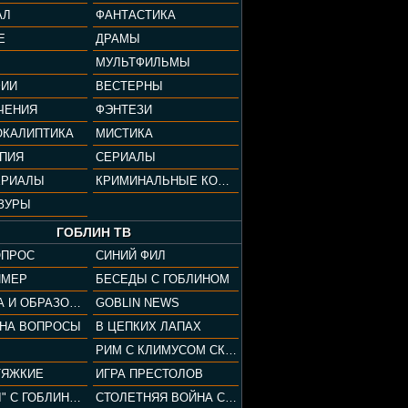
АЛ
ФАНТАСТИКА
Е
ДРАМЫ
МУЛЬТФИЛЬМЫ
ФИИ
ВЕСТЕРНЫ
ЧЕНИЯ
ФЭНТЕЗИ
ОКАЛИПТИКА
МИСТИКА
ОПИЯ
СЕРИАЛЫ
ЕРИАЛЫ
КРИМИНАЛЬНЫЕ КОМЕДИИ
ЗУРЫ
ГОБЛИН ТВ
ОПРОС
СИНИЙ ФИЛ
ЙМЕР
БЕСЕДЫ С ГОБЛИНОМ
КУЛЬТУРА И ОБРАЗОВАНИЕ
GOBLIN NEWS
 НА ВОПРОСЫ
В ЦЕПКИХ ЛАПАХ
РИМ С КЛИМУСОМ СКАРАБЕУСОМ
ТЯЖКИЕ
ИГРА ПРЕСТОЛОВ
"ПАЦАНЫ" С ГОБЛИНОМ
СТОЛЕТНЯЯ ВОЙНА С КЛИМОМ ЖУКОВЫМ И ГОБЛИНОМ