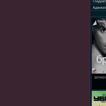
Гладиат
Адвокат
БРУНО 