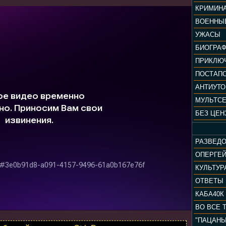
КРИМИН
ВОЕННЫ
УЖАСЫ
БИОГРА
ПРИКЛЮ
ПОСТАП
АНТИУТ
МУЛЬТС
БЕЗ ЦЕН
РАЗВЕД
ОПЕРГЕ
ОТВЕТЫ
КАБА40К
ВО ВСЕ 