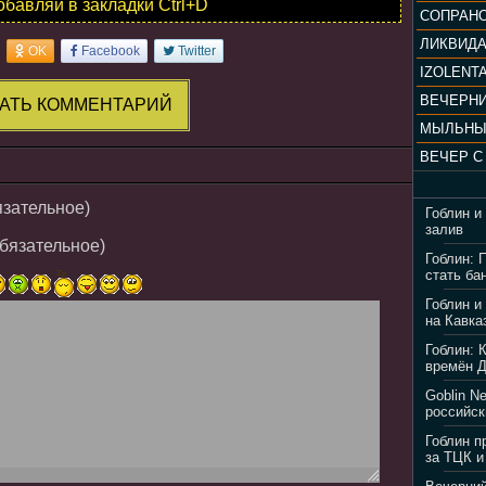
обавляй в закладки Ctrl+D
ЛИКВИД
OK
Facebook
Twitter
IZOLENTA
АТЬ КОММЕНТАРИЙ
МЫЛЬНЫ
язательное)
Гоблин и
залив
обязательное)
Гоблин: 
стать ба
Гоблин и
на Кавка
Гоблин: 
времён 
Goblin N
российск
Гоблин п
за ТЦК и