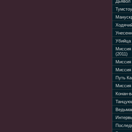
Дьявол 
Тумстоу
Манускр
Ходячий
Унесенн
Убийца 
Миссия
(2011)
Миссия 
Миссия 
Путь Ка
Миссия 
Конан-в
Танцующ
Ведьмак
Интервь
Последн