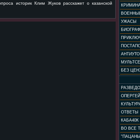
проса историк Клим Жуков расскажет о казанской
КРИМИН
ВОЕННЫ
УЖАСЫ
БИОГРА
ПРИКЛЮ
ПОСТАП
АНТИУТ
МУЛЬТС
БЕЗ ЦЕН
РАЗВЕД
ОПЕРГЕ
ОТВЕТЫ
КАБА40К
ВО ВСЕ 