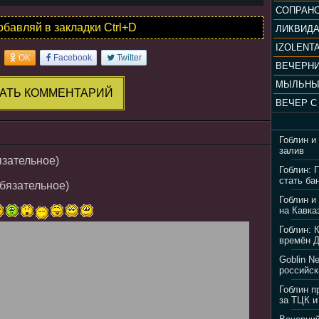
обавляй в закладки Ctrl+D
ЛИКВИД
IZOLENTA
OK
Facebook
Twitter
МЫЛЬНЫ
АТЬ КОММЕНТАРИЙ
Гоблин и
залив
язательное)
Гоблин: 
стать ба
обязательное)
Гоблин и
на Кавка
Гоблин: 
времён 
Goblin N
российск
Гоблин п
за ТЦК и