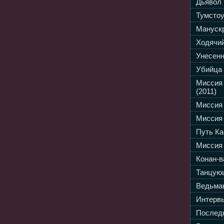
Дьявол 
Тумстоу
Манускр
Ходячий
Унесенн
Убийца 
Миссия
(2011)
Миссия 
Миссия 
Путь Ка
Миссия 
Конан-в
Танцующ
Ведьмак
Интервь
Последн