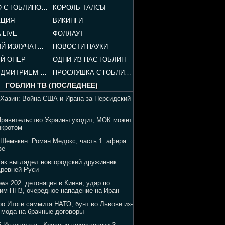
СОПРАНО С ГОБЛИНОМ (РАЗБОР СЕРИАЛА)
КОРОЛЬ ТАЛСЫ
АЦИЯ
ВИКИНГИ
 LIVE
ФОЛЛАУТ
ВЕЧЕРНИЙ ИЗЛУЧАТЕЛЬ
НОВОСТИ НАУКИ
Й ОПЕР
ОДНИ ИЗ НАС ГОБЛИН
ВЕЧЕР С ДМИТРИЕМ ПУЧКОВЫМ
ПРОСЛУШКА С ГОБЛИНОМ
ГОБЛИН ТВ (ПОСЛЕДНЕЕ)
 Хазин: Война США и Ирана за Персидский
Правительство Украины уходит, МОК может
нкротом
 Шемякин: Роман Медокс, часть 1: афера
зе
Как выглядел новгородский дружинник
Древней Руси
ews 202: детонация в Киеве, удар по
им НПЗ, очередное нападение на Иран
ро Итоги саммита НАТО, бунт во Львове из-
 мода на брачные договоры