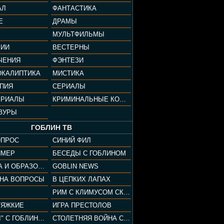
АЛ
ФАНТАСТИКА
Е
ДРАМЫ
МУЛЬТФИЛЬМЫ
ФИИ
ВЕСТЕРНЫ
ЧЕНИЯ
ФЭНТЕЗИ
ОКАЛИПТИКА
МИСТИКА
ОПИЯ
СЕРИАЛЫ
ЕРИАЛЫ
КРИМИНАЛЬНЫЕ КОМЕДИИ
ЗУРЫ
ГОБЛИН ТВ
ОПРОС
СИНИЙ ФИЛ
ЙМЕР
БЕСЕДЫ С ГОБЛИНОМ
КУЛЬТУРА И ОБРАЗОВАНИЕ
GOBLIN NEWS
 НА ВОПРОСЫ
В ЦЕПКИХ ЛАПАХ
РИМ С КЛИМУСОМ СКАРАБЕУСОМ
ТЯЖКИЕ
ИГРА ПРЕСТОЛОВ
"ПАЦАНЫ" С ГОБЛИНОМ
СТОЛЕТНЯЯ ВОЙНА С КЛИМОМ ЖУКОВЫМ И ГОБЛИНОМ