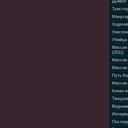
Дьявол 
Тумстоу
Манускр
Ходячий
Унесенн
Убийца 
Миссия
(2011)
Миссия 
Миссия 
Путь Ка
Миссия 
Конан-в
Танцующ
Ведьмак
Интервь
Последн