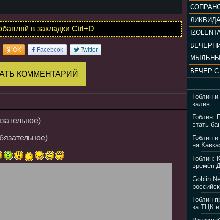
ЛИКВИД
обавляй в закладки Ctrl+D
IZOLENTA
OK
Facebook
Twitter
МЫЛЬНЫ
АТЬ КОММЕНТАРИЙ
Гоблин и
залив
Гоблин: 
язательное)
стать ба
обязательное)
Гоблин и
на Кавка
Гоблин: 
времён 
Goblin N
российск
Гоблин п
за ТЦК и