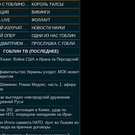
СОПРАНО С ГОБЛИНОМ (РАЗБОР СЕРИАЛА)
КОРОЛЬ ТАЛСЫ
АЦИЯ
ВИКИНГИ
 LIVE
ФОЛЛАУТ
ВЕЧЕРНИЙ ИЗЛУЧАТЕЛЬ
НОВОСТИ НАУКИ
Й ОПЕР
ОДНИ ИЗ НАС ГОБЛИН
ВЕЧЕР С ДМИТРИЕМ ПУЧКОВЫМ
ПРОСЛУШКА С ГОБЛИНОМ
ГОБЛИН ТВ (ПОСЛЕДНЕЕ)
 Хазин: Война США и Ирана за Персидский
Правительство Украины уходит, МОК может
нкротом
 Шемякин: Роман Медокс, часть 1: афера
зе
Как выглядел новгородский дружинник
Древней Руси
ews 202: детонация в Киеве, удар по
им НПЗ, очередное нападение на Иран
ро Итоги саммита НАТО, бунт во Львове из-
 мода на брачные договоры