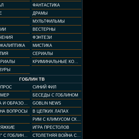
АЛ
ФАНТАСТИКА
Е
ДРАМЫ
МУЛЬТФИЛЬМЫ
ФИИ
ВЕСТЕРНЫ
ЧЕНИЯ
ФЭНТЕЗИ
ОКАЛИПТИКА
МИСТИКА
ОПИЯ
СЕРИАЛЫ
ЕРИАЛЫ
КРИМИНАЛЬНЫЕ КОМЕДИИ
ЗУРЫ
ГОБЛИН ТВ
ОПРОС
СИНИЙ ФИЛ
ЙМЕР
БЕСЕДЫ С ГОБЛИНОМ
КУЛЬТУРА И ОБРАЗОВАНИЕ
GOBLIN NEWS
 НА ВОПРОСЫ
В ЦЕПКИХ ЛАПАХ
РИМ С КЛИМУСОМ СКАРАБЕУСОМ
ТЯЖКИЕ
ИГРА ПРЕСТОЛОВ
"ПАЦАНЫ" С ГОБЛИНОМ
СТОЛЕТНЯЯ ВОЙНА С КЛИМОМ ЖУКОВЫМ И ГОБЛИНОМ