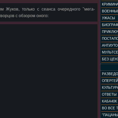
КРИМИН
м Жуков, только с сеанса очередного "мега-
ВОЕННЫ
творцов с обзором оного:
УЖАСЫ
БИОГРА
ПРИКЛЮ
ПОСТАП
АНТИУТ
МУЛЬТС
БЕЗ ЦЕН
РАЗВЕД
ОПЕРГЕ
ОТВЕТЫ
КАБА40К
ВО ВСЕ 