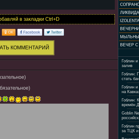
ЛИКВИД
обавляй в закладки Ctrl+D
IZOLENTA
OK
Facebook
Twitter
МЫЛЬНЫ
АТЬ КОММЕНТАРИЙ
Гоблин и
залив
Гоблин: 
язательное)
стать ба
Гоблин и
обязательное)
на Кавка
Гоблин: 
времён 
Goblin N
российск
Гоблин п
за ТЦК и