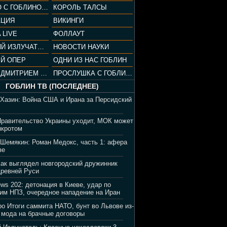
СОПРАНО С ГОБЛИНОМ (РАЗБОР СЕРИАЛА)
КОРОЛЬ ТАЛСЫ
АЦИЯ
ВИКИНГИ
 LIVE
ФОЛЛАУТ
ВЕЧЕРНИЙ ИЗЛУЧАТЕЛЬ
НОВОСТИ НАУКИ
Й ОПЕР
ОДНИ ИЗ НАС ГОБЛИН
ВЕЧЕР С ДМИТРИЕМ ПУЧКОВЫМ
ПРОСЛУШКА С ГОБЛИНОМ
ГОБЛИН ТВ (ПОСЛЕДНЕЕ)
 Хазин: Война США и Ирана за Персидский
Правительство Украины уходит, МОК может
нкротом
 Шемякин: Роман Медокс, часть 1: афера
зе
Как выглядел новгородский дружинник
Древней Руси
ews 202: детонация в Киеве, удар по
им НПЗ, очередное нападение на Иран
ро Итоги саммита НАТО, бунт во Львове из-
 мода на брачные договоры