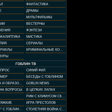
АЛ
ФАНТАСТИКА
Е
ДРАМЫ
МУЛЬТФИЛЬМЫ
ФИИ
ВЕСТЕРНЫ
ЧЕНИЯ
ФЭНТЕЗИ
ОКАЛИПТИКА
МИСТИКА
ОПИЯ
СЕРИАЛЫ
ЕРИАЛЫ
КРИМИНАЛЬНЫЕ КОМЕДИИ
ЗУРЫ
ГОБЛИН ТВ
ОПРОС
СИНИЙ ФИЛ
ЙМЕР
БЕСЕДЫ С ГОБЛИНОМ
КУЛЬТУРА И ОБРАЗОВАНИЕ
GOBLIN NEWS
 НА ВОПРОСЫ
В ЦЕПКИХ ЛАПАХ
РИМ С КЛИМУСОМ СКАРАБЕУСОМ
ТЯЖКИЕ
ИГРА ПРЕСТОЛОВ
"ПАЦАНЫ" С ГОБЛИНОМ
СТОЛЕТНЯЯ ВОЙНА С КЛИМОМ ЖУКОВЫМ И ГОБЛИНОМ