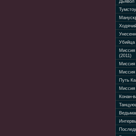
Дьявол 
Тумстоу
Манускр
Ходячий
Унесенн
Убийца 
Миссия
(2011)
Миссия 
Миссия 
Путь Ка
Миссия 
Конан-в
Танцующ
Ведьмак
Интервь
Последн