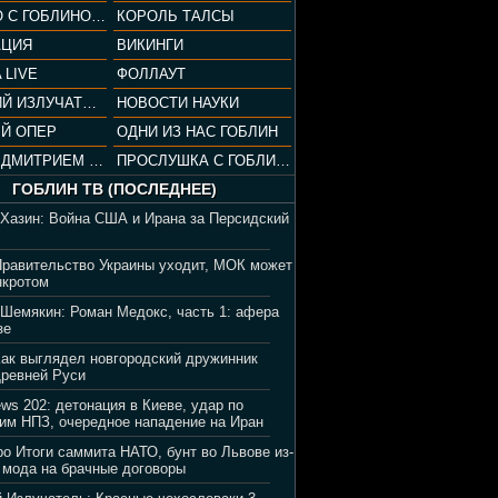
СОПРАНО С ГОБЛИНОМ (РАЗБОР СЕРИАЛА)
КОРОЛЬ ТАЛСЫ
АЦИЯ
ВИКИНГИ
 LIVE
ФОЛЛАУТ
ВЕЧЕРНИЙ ИЗЛУЧАТЕЛЬ
НОВОСТИ НАУКИ
Й ОПЕР
ОДНИ ИЗ НАС ГОБЛИН
ВЕЧЕР С ДМИТРИЕМ ПУЧКОВЫМ
ПРОСЛУШКА С ГОБЛИНОМ
ГОБЛИН ТВ (ПОСЛЕДНЕЕ)
 Хазин: Война США и Ирана за Персидский
Правительство Украины уходит, МОК может
нкротом
 Шемякин: Роман Медокс, часть 1: афера
зе
Как выглядел новгородский дружинник
Древней Руси
ews 202: детонация в Киеве, удар по
им НПЗ, очередное нападение на Иран
ро Итоги саммита НАТО, бунт во Львове из-
 мода на брачные договоры