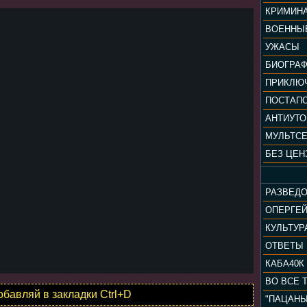
КРИМИН
ВОЕННЫ
УЖАСЫ
БИОГРА
ПРИКЛЮ
ПОСТАП
АНТИУТ
МУЛЬТС
БЕЗ ЦЕН
РАЗВЕД
ОПЕРГЕ
ОТВЕТЫ
КАБА40К
ВО ВСЕ 
обавляй в закладки Ctrl+D