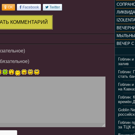
OK
Facebook
Twitter
ЛИКВИД
IZOLENTA
АТЬ КОММЕНТАРИЙ
МЫЛЬНЫ
язательное)
Гоблин и
обязательное)
залив
Гоблин: 
стать ба
Гоблин и
на Кавка
Гоблин: 
времён 
Goblin N
российск
Гоблин п
за ТЦК и