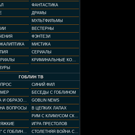
АЛ
ФАНТАСТИКА
Е
ДРАМЫ
МУЛЬТФИЛЬМЫ
ФИИ
ВЕСТЕРНЫ
ЧЕНИЯ
ФЭНТЕЗИ
ОКАЛИПТИКА
МИСТИКА
ОПИЯ
СЕРИАЛЫ
ЕРИАЛЫ
КРИМИНАЛЬНЫЕ КОМЕДИИ
ЗУРЫ
ГОБЛИН ТВ
ОПРОС
СИНИЙ ФИЛ
ЙМЕР
БЕСЕДЫ С ГОБЛИНОМ
КУЛЬТУРА И ОБРАЗОВАНИЕ
GOBLIN NEWS
 НА ВОПРОСЫ
В ЦЕПКИХ ЛАПАХ
РИМ С КЛИМУСОМ СКАРАБЕУСОМ
ТЯЖКИЕ
ИГРА ПРЕСТОЛОВ
"ПАЦАНЫ" С ГОБЛИНОМ
СТОЛЕТНЯЯ ВОЙНА С КЛИМОМ ЖУКОВЫМ И ГОБЛИНОМ