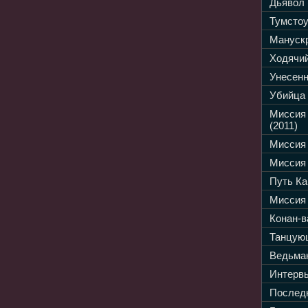
Дьявол 
Тумстоу
Манускр
Ходячий
Унесенн
Убийца 
Миссия
(2011)
Миссия 
Миссия 
Путь Ка
Миссия 
Конан-в
Танцующ
Ведьмак
Интервь
Последн