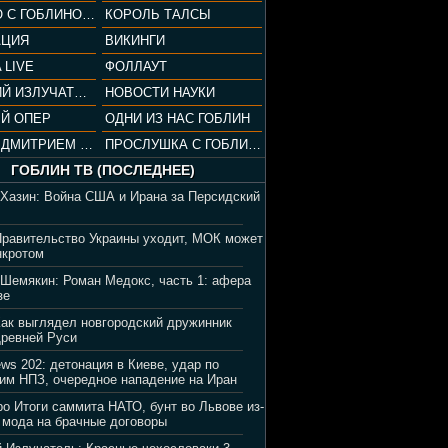
СОПРАНО С ГОБЛИНОМ (РАЗБОР СЕРИАЛА)
КОРОЛЬ ТАЛСЫ
АЦИЯ
ВИКИНГИ
 LIVE
ФОЛЛАУТ
ВЕЧЕРНИЙ ИЗЛУЧАТЕЛЬ
НОВОСТИ НАУКИ
Й ОПЕР
ОДНИ ИЗ НАС ГОБЛИН
ВЕЧЕР С ДМИТРИЕМ ПУЧКОВЫМ
ПРОСЛУШКА С ГОБЛИНОМ
ГОБЛИН ТВ (ПОСЛЕДНЕЕ)
 Хазин: Война США и Ирана за Персидский
Правительство Украины уходит, МОК может
нкротом
 Шемякин: Роман Медокс, часть 1: афера
зе
Как выглядел новгородский дружинник
Древней Руси
ews 202: детонация в Киеве, удар по
им НПЗ, очередное нападение на Иран
ро Итоги саммита НАТО, бунт во Львове из-
 мода на брачные договоры