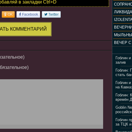
обавляй в закладки Ctrl+D
ЛИКВИД
OK
Facebook
Twitter
IZOLENTA
АТЬ КОММЕНТАРИЙ
МЫЛЬНЫ
язательное)
Гоблин и
залив
обязательное)
Гоблин: 
стать ба
Гоблин и
на Кавка
Гоблин: 
времён 
Goblin N
российск
Гоблин п
за ТЦК и