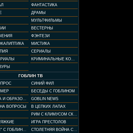
АЛ
ФАНТАСТИКА
Е
ДРАМЫ
МУЛЬТФИЛЬМЫ
ФИИ
ВЕСТЕРНЫ
ЧЕНИЯ
ФЭНТЕЗИ
ОКАЛИПТИКА
МИСТИКА
ОПИЯ
СЕРИАЛЫ
ЕРИАЛЫ
КРИМИНАЛЬНЫЕ КОМЕДИИ
ЗУРЫ
ГОБЛИН ТВ
ОПРОС
СИНИЙ ФИЛ
ЙМЕР
БЕСЕДЫ С ГОБЛИНОМ
КУЛЬТУРА И ОБРАЗОВАНИЕ
GOBLIN NEWS
 НА ВОПРОСЫ
В ЦЕПКИХ ЛАПАХ
РИМ С КЛИМУСОМ СКАРАБЕУСОМ
ТЯЖКИЕ
ИГРА ПРЕСТОЛОВ
"ПАЦАНЫ" С ГОБЛИНОМ
СТОЛЕТНЯЯ ВОЙНА С КЛИМОМ ЖУКОВЫМ И ГОБЛИНОМ