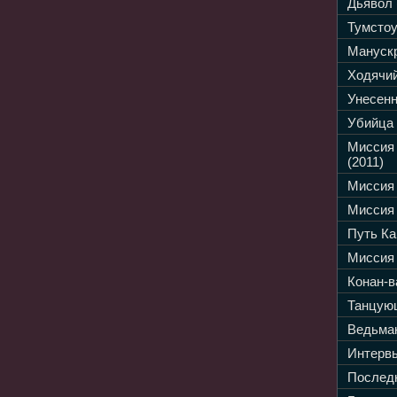
Дьявол 
Тумстоу
Манускр
Ходячий
Унесенн
Убийца 
Миссия
(2011)
Миссия 
Миссия 
Путь Ка
Миссия 
Конан-в
Танцующ
Ведьмак
Интервь
Последн