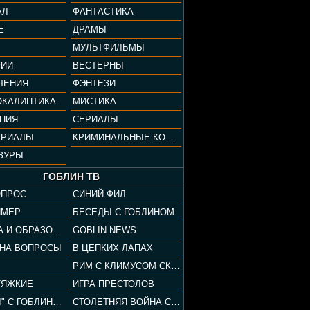
АЛ
ФАНТАСТИКА
Е
ДРАМЫ
МУЛЬТФИЛЬМЫ
ФИИ
ВЕСТЕРНЫ
ЧЕНИЯ
ФЭНТЕЗИ
ОКАЛИПТИКА
МИСТИКА
ОПИЯ
СЕРИАЛЫ
ЕРИАЛЫ
КРИМИНАЛЬНЫЕ КОМЕДИИ
ЗУРЫ
ГОБЛИН ТВ
ОПРОС
СИНИЙ ФИЛ
ЙМЕР
БЕСЕДЫ С ГОБЛИНОМ
КУЛЬТУРА И ОБРАЗОВАНИЕ
GOBLIN NEWS
 НА ВОПРОСЫ
В ЦЕПКИХ ЛАПАХ
РИМ С КЛИМУСОМ СКАРАБЕУСОМ
ТЯЖКИЕ
ИГРА ПРЕСТОЛОВ
"ПАЦАНЫ" С ГОБЛИНОМ
СТОЛЕТНЯЯ ВОЙНА С КЛИМОМ ЖУКОВЫМ И ГОБЛИНОМ