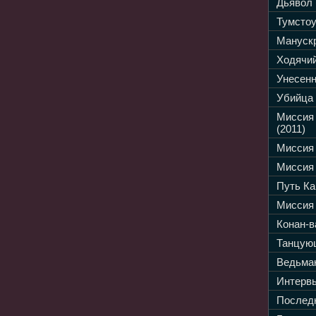
Дьявол 
Тумстоу
Манускр
Ходячий
Унесенн
Убийца 
Миссия
(2011)
Миссия 
Миссия 
Путь Ка
Миссия 
Конан-в
Танцующ
Ведьмак
Интервь
Последн