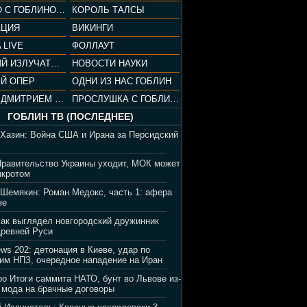
СОПРАНО С ГОБЛИНОМ (РАЗБОР СЕРИАЛА)
КОРОЛЬ ТАЛСЫ
АЦИЯ
ВИКИНГИ
 LIVE
ФОЛЛАУТ
ВЕЧЕРНИЙ ИЗЛУЧАТЕЛЬ
НОВОСТИ НАУКИ
Й ОПЕР
ОДНИ ИЗ НАС ГОБЛИН
ВЕЧЕР С ДМИТРИЕМ ПУЧКОВЫМ
ПРОСЛУШКА С ГОБЛИНОМ
ГОБЛИН ТВ (ПОСЛЕДНЕЕ)
 Хазин: Война США и Ирана за Персидский
Правительство Украины уходит, МОК может
нкротом
 Шемякин: Роман Медокс, часть 1: афера
зе
Как выглядел новгородский дружинник
Древней Руси
ews 202: детонация в Киеве, удар по
им НПЗ, очередное нападение на Иран
ро Итоги саммита НАТО, бунт во Львове из-
 мода на брачные договоры