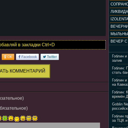
ЛИКВИД
IZOLENTA
МЫЛЬНЫ
обавляй в закладки Ctrl+D
Гоблин и
OK
Facebook
Twitter
залив
Гоблин: 
АТЬ КОММЕНТАРИЙ
стать ба
Гоблин и
на Кавка
Гоблин: 
времён 
язательное)
Goblin N
обязательное)
российск
Гоблин п
за ТЦК и