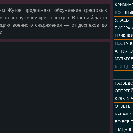
КРИМИН
лим Жуков продолжают обсуждение крестовых
ВОЕННЫ
е на вооружении крестоносцев. В третьей части
УЖАСЫ
юцию военного снаряжения — от доспехов до
БИОГРА
х.
ПРИКЛЮ
ПОСТАП
АНТИУТ
МУЛЬТС
БЕЗ ЦЕН
РАЗВЕД
ОПЕРГЕ
ОТВЕТЫ
КАБА40К
ВО ВСЕ 