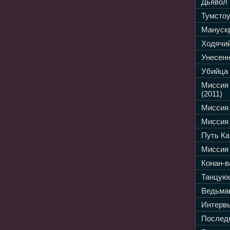
Дьявол 
Тумстоу
Манускр
Ходячий
Унесенн
Убийца 
Миссия
(2011)
Миссия 
Миссия 
Путь Ка
Миссия 
Конан-в
Танцующ
Ведьмак
Интервь
Последн