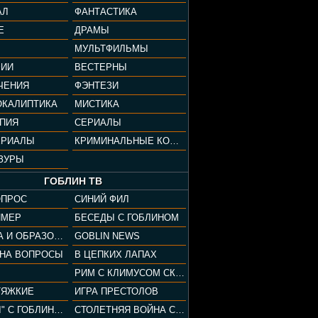
АЛ
ФАНТАСТИКА
Е
ДРАМЫ
МУЛЬТФИЛЬМЫ
ФИИ
ВЕСТЕРНЫ
ЧЕНИЯ
ФЭНТЕЗИ
ОКАЛИПТИКА
МИСТИКА
ОПИЯ
СЕРИАЛЫ
ЕРИАЛЫ
КРИМИНАЛЬНЫЕ КОМЕДИИ
ЗУРЫ
ГОБЛИН ТВ
ОПРОС
СИНИЙ ФИЛ
ЙМЕР
БЕСЕДЫ С ГОБЛИНОМ
КУЛЬТУРА И ОБРАЗОВАНИЕ
GOBLIN NEWS
 НА ВОПРОСЫ
В ЦЕПКИХ ЛАПАХ
РИМ С КЛИМУСОМ СКАРАБЕУСОМ
ТЯЖКИЕ
ИГРА ПРЕСТОЛОВ
"ПАЦАНЫ" С ГОБЛИНОМ
СТОЛЕТНЯЯ ВОЙНА С КЛИМОМ ЖУКОВЫМ И ГОБЛИНОМ