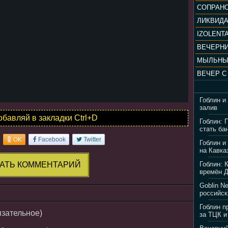
ЛИКВИД
IZOLENTA
МЫЛЬНЫ
Гоблин и
залив
обавляй в закладки Ctrl+D
Гоблин: 
стать ба
OK
Facebook
Twitter
Гоблин и
на Кавка
АТЬ КОММЕНТАРИЙ
Гоблин: 
времён 
Goblin N
российск
Гоблин п
язательное)
за ТЦК и