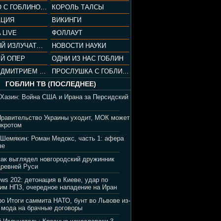
СОПРАНО С ГОБЛИНОМ (РАЗБОР СЕРИАЛА)
КОРОЛЬ ТАЛСЫ
АЦИЯ
ВИКИНГИ
 LIVE
ФОЛЛАУТ
ВЕЧЕРНИЙ ИЗЛУЧАТЕЛЬ
НОВОСТИ НАУКИ
Й ОПЕР
ОДНИ ИЗ НАС ГОБЛИН
ВЕЧЕР С ДМИТРИЕМ ПУЧКОВЫМ
ПРОСЛУШКА С ГОБЛИНОМ
ГОБЛИН ТВ (ПОСЛЕДНЕЕ)
 Хазин: Война США и Ирана за Персидский
Правительство Украины уходит, МОК может
нкротом
 Шемякин: Роман Медокс, часть 1: афера
зе
Как выглядел новгородский дружинник
Древней Руси
ews 202: детонация в Киеве, удар по
им НПЗ, очередное нападение на Иран
ро Итоги саммита НАТО, бунт во Львове из-
 мода на брачные договоры