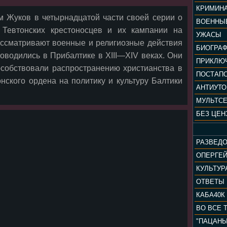
КРИМИН
м Жуков в четырнадцатой части своей серии о
ВОЕННЫ
 Тевтонских крестоносцев и их кампании на
УЖАСЫ
ассматривают военные и религиозные действия
БИОГРА
роводились в Прибалтике в XIII—XIV веках. Они
ПРИКЛЮ
особствовали распространению христианства в
ПОСТАП
онского ордена на политику и культуру Балтики
АНТИУТ
МУЛЬТС
БЕЗ ЦЕН
РАЗВЕД
ОПЕРГЕ
ОТВЕТЫ
КАБА40К
ВО ВСЕ 