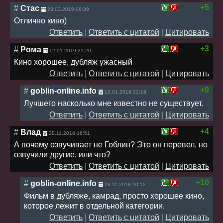
+5
#
Стас
23.03.2019 08:39
Отлично кино)
Ответить
|
Ответить с цитатой
|
Цитировать
+3
#
Рома
12.01.2019 21:20
Кино хорошее, дубляж ужасный
Ответить
|
Ответить с цитатой
|
Цитировать
+9
#
goblin-online.info
12.01.2019 22:19
Лучшего насколько мне известно не существует.
Ответить
|
Ответить с цитатой
|
Цитировать
+4
#
Влад
28.11.2018 16:51
А почему озвучивает не Гоблин? Это он перевел, но
озвучили другие, или что?
Ответить
|
Ответить с цитатой
|
Цитировать
+10
#
goblin-online.info
28.11.2018 20:12
Фильм в дубляже, камрад, просто хорошее кино,
которое лежит в отдельной категории.
Ответить
|
Ответить с цитатой
|
Цитировать