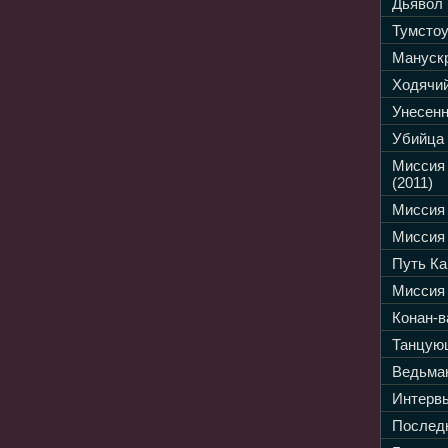
Дьявол 
Тумстоу
Манускр
Ходячий
Унесенн
Убийца 
Миссия
(2011)
Миссия 
Миссия 
Путь Ка
Миссия 
Конан-в
Танцующ
Ведьмак
Интервь
Последн