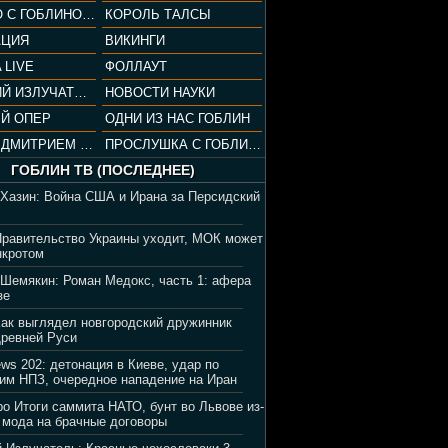
СОПРАНО С ГОБЛИНОМ (РАЗБОР СЕРИАЛА)
КОРОЛЬ ТАЛСЫ
АЦИЯ
ВИКИНГИ
 LIVE
ФОЛЛАУТ
ВЕЧЕРНИЙ ИЗЛУЧАТЕЛЬ
НОВОСТИ НАУКИ
Й ОПЕР
ОДНИ ИЗ НАС ГОБЛИН
ВЕЧЕР С ДМИТРИЕМ ПУЧКОВЫМ
ПРОСЛУШКА С ГОБЛИНОМ
ГОБЛИН ТВ (ПОСЛЕДНЕЕ)
 Хазин: Война США и Ирана за Персидский
Правительство Украины уходит, МОК может
нкротом
 Шемякин: Роман Медокс, часть 1: афера
зе
Как выглядел новгородский дружинник
Древней Руси
ews 202: детонация в Киеве, удар по
им НПЗ, очередное нападение на Иран
ро Итоги саммита НАТО, бунт во Львове из-
 мода на брачные договоры