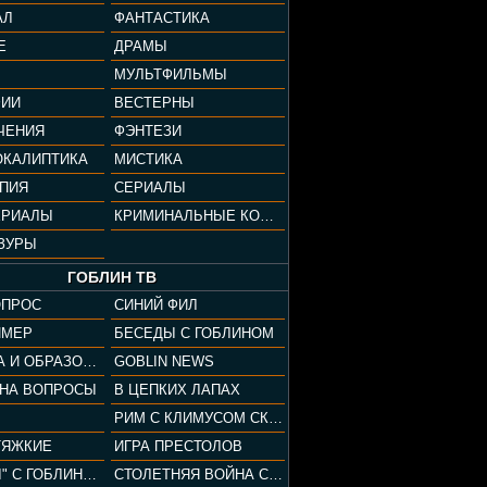
АЛ
ФАНТАСТИКА
Е
ДРАМЫ
МУЛЬТФИЛЬМЫ
ФИИ
ВЕСТЕРНЫ
ЧЕНИЯ
ФЭНТЕЗИ
ОКАЛИПТИКА
МИСТИКА
ОПИЯ
СЕРИАЛЫ
ЕРИАЛЫ
КРИМИНАЛЬНЫЕ КОМЕДИИ
ЗУРЫ
ГОБЛИН ТВ
ОПРОС
СИНИЙ ФИЛ
ЙМЕР
БЕСЕДЫ С ГОБЛИНОМ
КУЛЬТУРА И ОБРАЗОВАНИЕ
GOBLIN NEWS
 НА ВОПРОСЫ
В ЦЕПКИХ ЛАПАХ
РИМ С КЛИМУСОМ СКАРАБЕУСОМ
ТЯЖКИЕ
ИГРА ПРЕСТОЛОВ
"ПАЦАНЫ" С ГОБЛИНОМ
СТОЛЕТНЯЯ ВОЙНА С КЛИМОМ ЖУКОВЫМ И ГОБЛИНОМ