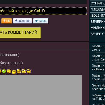
ЛИКВИД
обавляй в закладки Ctrl+D
IZOLENTA
OK
Facebook
Twitter
МЫЛЬНЫ
АТЬ КОММЕНТАРИЙ
Гоблин и
залив
язательное)
Гоблин: 
стать ба
обязательное)
Гоблин и
на Кавка
Гоблин: 
времён 
Goblin N
российск
Гоблин п
за ТЦК и