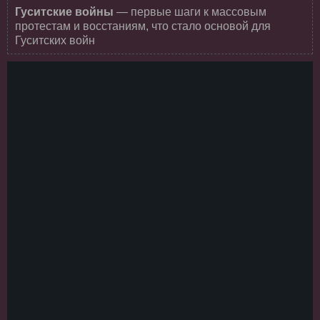
Гуситские войны
— первые шаги к массовым
протестам и восстаниям, что стало основой для
Гуситских войн