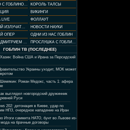
СОПРАНО С ГОБЛИНОМ (РАЗБОР СЕРИАЛА)
КОРОЛЬ ТАЛСЫ
АЦИЯ
ВИКИНГИ
 LIVE
ФОЛЛАУТ
ВЕЧЕРНИЙ ИЗЛУЧАТЕЛЬ
НОВОСТИ НАУКИ
Й ОПЕР
ОДНИ ИЗ НАС ГОБЛИН
ВЕЧЕР С ДМИТРИЕМ ПУЧКОВЫМ
ПРОСЛУШКА С ГОБЛИНОМ
ГОБЛИН ТВ (ПОСЛЕДНЕЕ)
 Хазин: Война США и Ирана за Персидский
Правительство Украины уходит, МОК может
нкротом
 Шемякин: Роман Медокс, часть 1: афера
зе
Как выглядел новгородский дружинник
Древней Руси
ews 202: детонация в Киеве, удар по
им НПЗ, очередное нападение на Иран
ро Итоги саммита НАТО, бунт во Львове из-
 мода на брачные договоры