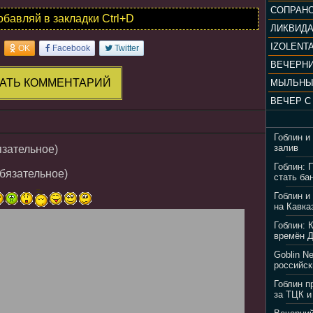
обавляй в закладки Ctrl+D
ЛИКВИД
IZOLENTA
OK
Facebook
Twitter
АТЬ КОММЕНТАРИЙ
МЫЛЬНЫ
Гоблин и
залив
язательное)
Гоблин: 
обязательное)
стать ба
Гоблин и
на Кавка
Гоблин: 
времён 
Goblin N
российск
Гоблин п
за ТЦК и