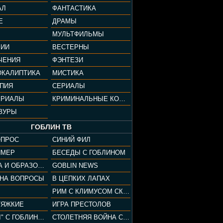
АЛ
ФАНТАСТИКА
Е
ДРАМЫ
МУЛЬТФИЛЬМЫ
ФИИ
ВЕСТЕРНЫ
ЧЕНИЯ
ФЭНТЕЗИ
ОКАЛИПТИКА
МИСТИКА
ОПИЯ
СЕРИАЛЫ
ЕРИАЛЫ
КРИМИНАЛЬНЫЕ КОМЕДИИ
ЗУРЫ
ГОБЛИН ТВ
ОПРОС
СИНИЙ ФИЛ
ЙМЕР
БЕСЕДЫ С ГОБЛИНОМ
КУЛЬТУРА И ОБРАЗОВАНИЕ
GOBLIN NEWS
 НА ВОПРОСЫ
В ЦЕПКИХ ЛАПАХ
РИМ С КЛИМУСОМ СКАРАБЕУСОМ
ТЯЖКИЕ
ИГРА ПРЕСТОЛОВ
"ПАЦАНЫ" С ГОБЛИНОМ
СТОЛЕТНЯЯ ВОЙНА С КЛИМОМ ЖУКОВЫМ И ГОБЛИНОМ