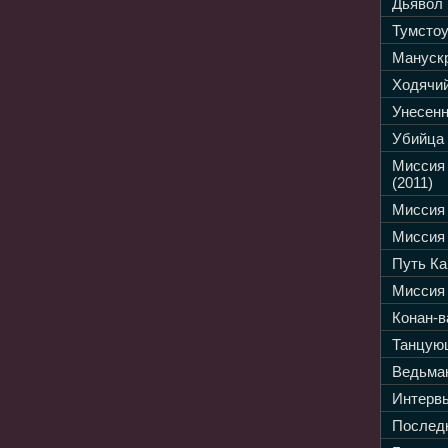
Дьявол 
Тумстоу
Манускр
Ходячий
Унесенн
Убийца 
Миссия
(2011)
Миссия 
Миссия 
Путь Ка
Миссия 
Конан-в
Танцующ
Ведьмак
Интервь
Последн