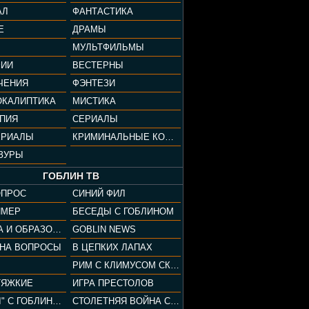
АЛ
ФАНТАСТИКА
Е
ДРАМЫ
МУЛЬТФИЛЬМЫ
ФИИ
ВЕСТЕРНЫ
ЧЕНИЯ
ФЭНТЕЗИ
ОКАЛИПТИКА
МИСТИКА
ОПИЯ
СЕРИАЛЫ
ЕРИАЛЫ
КРИМИНАЛЬНЫЕ КОМЕДИИ
ЗУРЫ
ГОБЛИН ТВ
ОПРОС
СИНИЙ ФИЛ
ЙМЕР
БЕСЕДЫ С ГОБЛИНОМ
КУЛЬТУРА И ОБРАЗОВАНИЕ
GOBLIN NEWS
 НА ВОПРОСЫ
В ЦЕПКИХ ЛАПАХ
РИМ С КЛИМУСОМ СКАРАБЕУСОМ
ТЯЖКИЕ
ИГРА ПРЕСТОЛОВ
"ПАЦАНЫ" С ГОБЛИНОМ
СТОЛЕТНЯЯ ВОЙНА С КЛИМОМ ЖУКОВЫМ И ГОБЛИНОМ