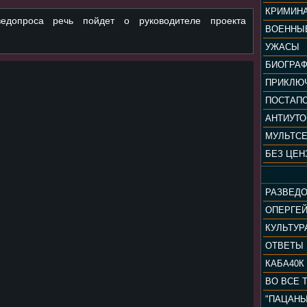
КРИМИН
едопроса речь пойдет о руководителе проекта
ВОЕННЫ
УЖАСЫ
БИОГРА
ПРИКЛЮ
ПОСТАП
АНТИУТ
МУЛЬТС
БЕЗ ЦЕН
РАЗВЕД
ОПЕРГЕ
ОТВЕТЫ
КАБА40К
ВО ВСЕ 