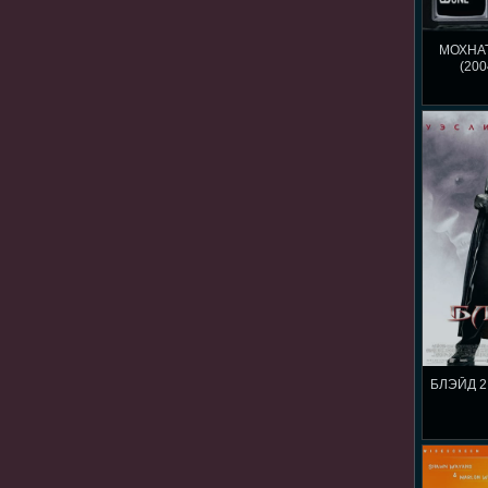
МОХНА
(200
БЛЭЙД 2