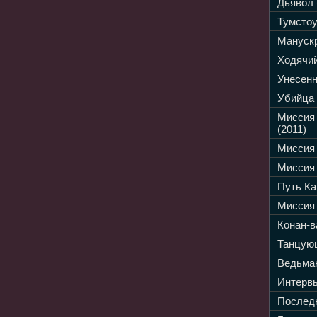
Дьявол 
Тумстоу
Манускр
Ходячий
Унесенн
Убийца 
Миссия
(2011)
Миссия 
Миссия 
Путь Ка
Миссия 
Конан-в
Танцующ
Ведьмак
Интервь
Последн