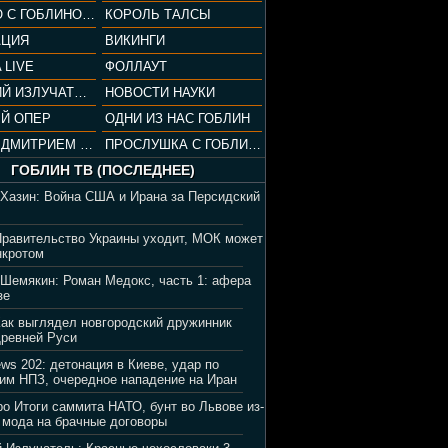
СОПРАНО С ГОБЛИНОМ (РАЗБОР СЕРИАЛА)
КОРОЛЬ ТАЛСЫ
АЦИЯ
ВИКИНГИ
 LIVE
ФОЛЛАУТ
ВЕЧЕРНИЙ ИЗЛУЧАТЕЛЬ
НОВОСТИ НАУКИ
Й ОПЕР
ОДНИ ИЗ НАС ГОБЛИН
ВЕЧЕР С ДМИТРИЕМ ПУЧКОВЫМ
ПРОСЛУШКА С ГОБЛИНОМ
ГОБЛИН ТВ (ПОСЛЕДНЕЕ)
 Хазин: Война США и Ирана за Персидский
Правительство Украины уходит, МОК может
нкротом
 Шемякин: Роман Медокс, часть 1: афера
зе
Как выглядел новгородский дружинник
Древней Руси
ews 202: детонация в Киеве, удар по
им НПЗ, очередное нападение на Иран
ро Итоги саммита НАТО, бунт во Львове из-
 мода на брачные договоры