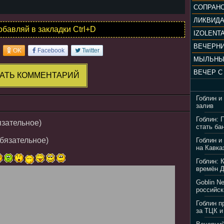
ЛИКВИД
обавляй в закладки Ctrl+D
IZOLENTA
OK
Facebook
Twitter
МЫЛЬНЫ
АТЬ КОММЕНТАРИЙ
Гоблин и
залив
Гоблин: 
язательное)
стать ба
обязательное)
Гоблин и
на Кавка
Гоблин: 
времён 
Goblin N
российск
Гоблин п
за ТЦК и