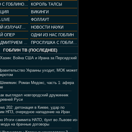
СОПРАНО С ГОБЛИНОМ (РАЗБОР СЕРИАЛА)
КОРОЛЬ ТАЛСЫ
АЦИЯ
ВИКИНГИ
 LIVE
ФОЛЛАУТ
ВЕЧЕРНИЙ ИЗЛУЧАТЕЛЬ
НОВОСТИ НАУКИ
Й ОПЕР
ОДНИ ИЗ НАС ГОБЛИН
ВЕЧЕР С ДМИТРИЕМ ПУЧКОВЫМ
ПРОСЛУШКА С ГОБЛИНОМ
ГОБЛИН ТВ (ПОСЛЕДНЕЕ)
 Хазин: Война США и Ирана за Персидский
Правительство Украины уходит, МОК может
нкротом
 Шемякин: Роман Медокс, часть 1: афера
зе
Как выглядел новгородский дружинник
Древней Руси
ews 202: детонация в Киеве, удар по
им НПЗ, очередное нападение на Иран
ро Итоги саммита НАТО, бунт во Львове из-
 мода на брачные договоры