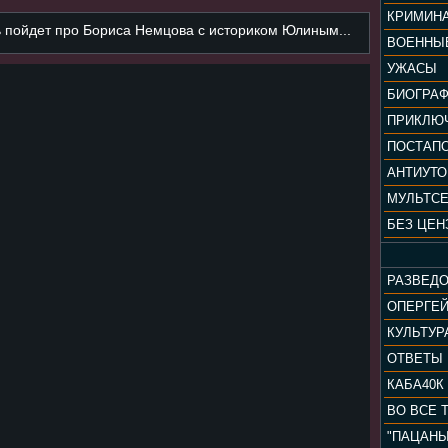
КРИМИН
ь пойдет про Бориса Немцова с историком Юлиным...
ВОЕННЫ
УЖАСЫ
БИОГРА
ПРИКЛЮ
ПОСТАП
АНТИУТ
МУЛЬТС
БЕЗ ЦЕН
РАЗВЕД
ОПЕРГЕ
ОТВЕТЫ
КАБА40К
ВО ВСЕ 