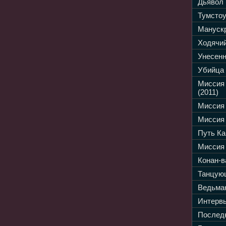
Дьявол 
Тумстоу
Манускр
Ходячий
Унесенн
Убийца 
Миссия
(2011)
Миссия 
Миссия 
Путь Ка
Миссия 
Конан-в
Танцующ
Ведьмак
Интервь
Последн