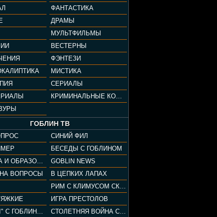
АЛ
ФАНТАСТИКА
Е
ДРАМЫ
МУЛЬТФИЛЬМЫ
ФИИ
ВЕСТЕРНЫ
ЧЕНИЯ
ФЭНТЕЗИ
ОКАЛИПТИКА
МИСТИКА
ОПИЯ
СЕРИАЛЫ
ЕРИАЛЫ
КРИМИНАЛЬНЫЕ КОМЕДИИ
ЗУРЫ
ГОБЛИН ТВ
ОПРОС
СИНИЙ ФИЛ
ЙМЕР
БЕСЕДЫ С ГОБЛИНОМ
КУЛЬТУРА И ОБРАЗОВАНИЕ
GOBLIN NEWS
 НА ВОПРОСЫ
В ЦЕПКИХ ЛАПАХ
РИМ С КЛИМУСОМ СКАРАБЕУСОМ
ТЯЖКИЕ
ИГРА ПРЕСТОЛОВ
"ПАЦАНЫ" С ГОБЛИНОМ
СТОЛЕТНЯЯ ВОЙНА С КЛИМОМ ЖУКОВЫМ И ГОБЛИНОМ