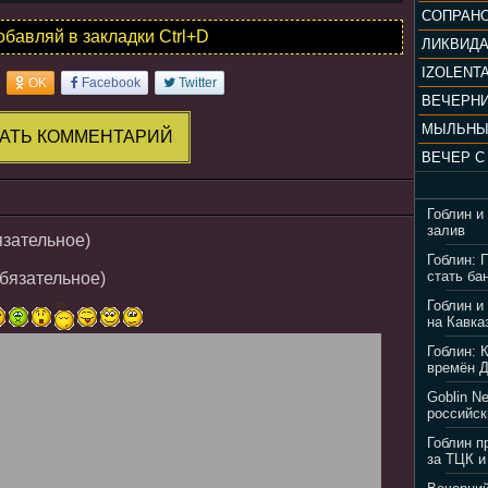
обавляй в закладки Ctrl+D
ЛИКВИД
IZOLENTA
OK
Facebook
Twitter
МЫЛЬНЫ
АТЬ КОММЕНТАРИЙ
Гоблин и
залив
язательное)
Гоблин: 
стать ба
обязательное)
Гоблин и
на Кавка
Гоблин: 
времён 
Goblin N
российск
Гоблин п
за ТЦК и