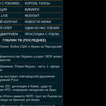
СОПРАНО С ГОБЛИНОМ (РАЗБОР СЕРИАЛА)
КОРОЛЬ ТАЛСЫ
АЦИЯ
ВИКИНГИ
 LIVE
ФОЛЛАУТ
ВЕЧЕРНИЙ ИЗЛУЧАТЕЛЬ
НОВОСТИ НАУКИ
Й ОПЕР
ОДНИ ИЗ НАС ГОБЛИН
ВЕЧЕР С ДМИТРИЕМ ПУЧКОВЫМ
ПРОСЛУШКА С ГОБЛИНОМ
ГОБЛИН ТВ (ПОСЛЕДНЕЕ)
 Хазин: Война США и Ирана за Персидский
Правительство Украины уходит, МОК может
нкротом
 Шемякин: Роман Медокс, часть 1: афера
зе
Как выглядел новгородский дружинник
Древней Руси
ews 202: детонация в Киеве, удар по
им НПЗ, очередное нападение на Иран
ро Итоги саммита НАТО, бунт во Львове из-
 мода на брачные договоры