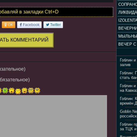
обавляй в закладки Ctrl+D
ЛИКВИД
IZOLENTA
OK
Facebook
Twitter
МЫЛЬНЫ
АТЬ КОММЕНТАРИЙ
Гоблин и
залив
язательное)
Гоблин: 
стать ба
обязательное)
Гоблин и
на Кавка
Гоблин: 
времён 
Goblin N
российск
Гоблин п
за ТЦК и