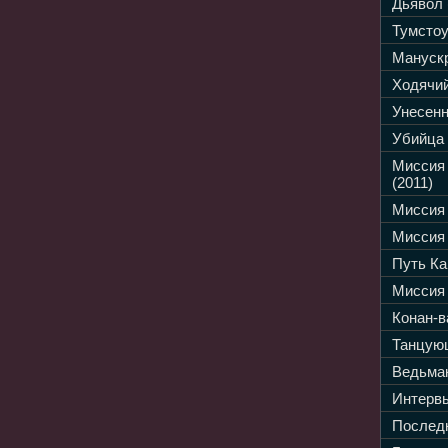
Дьявол 
Тумстоу
Манускр
Ходячий
Унесенн
Убийца 
Миссия
(2011)
Миссия 
Миссия 
Путь Ка
Миссия 
Конан-в
Танцующ
Ведьмак
Интервь
Последн