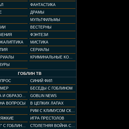
АЛ
ФАНТАСТИКА
Е
ДРАМЫ
МУЛЬТФИЛЬМЫ
ФИИ
ВЕСТЕРНЫ
ЧЕНИЯ
ФЭНТЕЗИ
ОКАЛИПТИКА
МИСТИКА
ОПИЯ
СЕРИАЛЫ
ЕРИАЛЫ
КРИМИНАЛЬНЫЕ КОМЕДИИ
ЗУРЫ
ГОБЛИН ТВ
ОПРОС
СИНИЙ ФИЛ
ЙМЕР
БЕСЕДЫ С ГОБЛИНОМ
КУЛЬТУРА И ОБРАЗОВАНИЕ
GOBLIN NEWS
 НА ВОПРОСЫ
В ЦЕПКИХ ЛАПАХ
РИМ С КЛИМУСОМ СКАРАБЕУСОМ
ТЯЖКИЕ
ИГРА ПРЕСТОЛОВ
"ПАЦАНЫ" С ГОБЛИНОМ
СТОЛЕТНЯЯ ВОЙНА С КЛИМОМ ЖУКОВЫМ И ГОБЛИНОМ