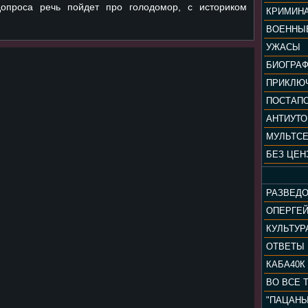
опроса речь пойдет про голодомор, с историком
КРИМИН
ВОЕННЫ
УЖАСЫ
БИОГРА
ПРИКЛЮ
ПОСТАП
АНТИУТ
МУЛЬТС
БЕЗ ЦЕН
РАЗВЕД
ОПЕРГЕ
ОТВЕТЫ
КАБА40К
ВО ВСЕ 