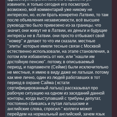
извините, я только сегодня его посмотрел.
возможно, мой комментарий уже никому не
интересен, но. если брать конкретно Латвию, то там
после объявления независимости, всё высшее
руководство было привезено из-за границы. что
значит, они живут не в Латвии, их деньги и будущие
интересы не в Латвии. они просто отбывают свой
"номер" и делают то что им сказали. местные
"элиты" которые имели тесные связи с Москвой
естественно использовали, на этапе становления, а
потом или избавились от них, или "нашли им
достойную пенсию". потому, в описываемый
период, и парламенте (Сейме) были исключительно
не местные, я имею в виду даже не латыши. потому
как мне лично, один из людей работавших в тот
период в охране Сайма ( кстати
сертифицированный латыш) рассказывал про
рабочую ситуацию на одном из заседаний данной
конторы, когда выступавший с трибуны депутат,
постоянно сбиваясь и путая латышские и
английские слова, спросил-" коллеги может
перейдем на нормальный английский, зачем язык