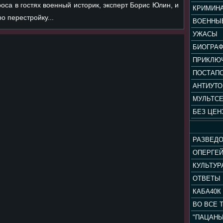
оса в гостях военный историк, эксперт Борис Юлин, и
КРИМИН
о перестройку...
ВОЕННЫ
УЖАСЫ
БИОГРА
ПРИКЛЮ
ПОСТАП
АНТИУТ
МУЛЬТС
БЕЗ ЦЕН
РАЗВЕД
ОПЕРГЕ
ОТВЕТЫ
КАБА40К
ВО ВСЕ 