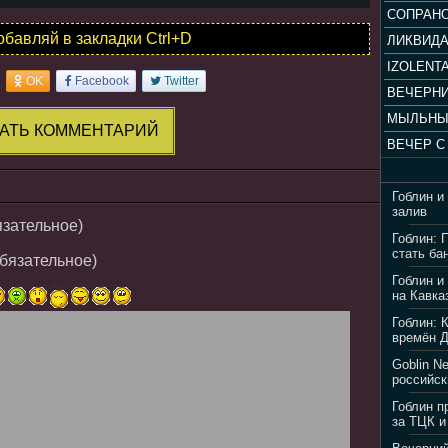
обавляй в закладки Ctrl+D
ЛИКВИД
IZOLENTA
OK
Facebook
Twitter
МЫЛЬНЫ
АТЬ КОММЕНТАРИЙ
Гоблин и
залив
язательное)
Гоблин: 
стать ба
обязательное)
Гоблин и
на Кавка
Гоблин: 
времён 
Goblin N
российск
Гоблин п
за ТЦК и