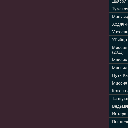
Дьявол 
Тумстоу
Манускр
Ходячий
Унесенн
Убийца 
Миссия
(2011)
Миссия 
Миссия 
Путь Ка
Миссия 
Конан-в
Танцующ
Ведьмак
Интервь
Последн