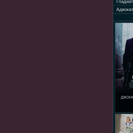
Гладиат
Адвокат
ДЖОНН