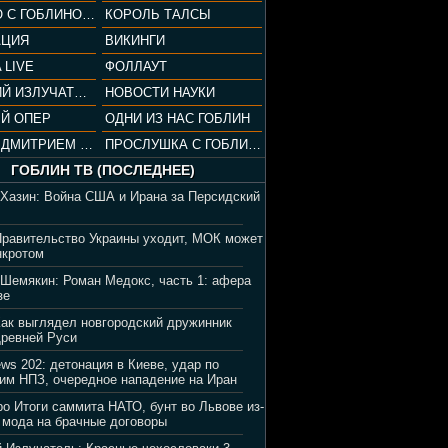
СОПРАНО С ГОБЛИНОМ (РАЗБОР СЕРИАЛА)
КОРОЛЬ ТАЛСЫ
АЦИЯ
ВИКИНГИ
 LIVE
ФОЛЛАУТ
ВЕЧЕРНИЙ ИЗЛУЧАТЕЛЬ
НОВОСТИ НАУКИ
Й ОПЕР
ОДНИ ИЗ НАС ГОБЛИН
ВЕЧЕР С ДМИТРИЕМ ПУЧКОВЫМ
ПРОСЛУШКА С ГОБЛИНОМ
ГОБЛИН ТВ (ПОСЛЕДНЕЕ)
 Хазин: Война США и Ирана за Персидский
Правительство Украины уходит, МОК может
нкротом
 Шемякин: Роман Медокс, часть 1: афера
зе
Как выглядел новгородский дружинник
Древней Руси
ews 202: детонация в Киеве, удар по
им НПЗ, очередное нападение на Иран
ро Итоги саммита НАТО, бунт во Львове из-
 мода на брачные договоры