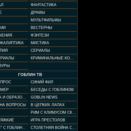
АЛ
ФАНТАСТИКА
Е
ДРАМЫ
МУЛЬТФИЛЬМЫ
ФИИ
ВЕСТЕРНЫ
ЧЕНИЯ
ФЭНТЕЗИ
ОКАЛИПТИКА
МИСТИКА
ОПИЯ
СЕРИАЛЫ
ЕРИАЛЫ
КРИМИНАЛЬНЫЕ КОМЕДИИ
ЗУРЫ
ГОБЛИН ТВ
ОПРОС
СИНИЙ ФИЛ
ЙМЕР
БЕСЕДЫ С ГОБЛИНОМ
КУЛЬТУРА И ОБРАЗОВАНИЕ
GOBLIN NEWS
 НА ВОПРОСЫ
В ЦЕПКИХ ЛАПАХ
РИМ С КЛИМУСОМ СКАРАБЕУСОМ
ТЯЖКИЕ
ИГРА ПРЕСТОЛОВ
"ПАЦАНЫ" С ГОБЛИНОМ
СТОЛЕТНЯЯ ВОЙНА С КЛИМОМ ЖУКОВЫМ И ГОБЛИНОМ