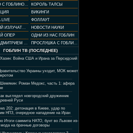
СОПРАНО С ГОБЛИНОМ (РАЗБОР СЕРИАЛА)
КОРОЛЬ ТАЛСЫ
АЦИЯ
ВИКИНГИ
 LIVE
ФОЛЛАУТ
ВЕЧЕРНИЙ ИЗЛУЧАТЕЛЬ
НОВОСТИ НАУКИ
Й ОПЕР
ОДНИ ИЗ НАС ГОБЛИН
ВЕЧЕР С ДМИТРИЕМ ПУЧКОВЫМ
ПРОСЛУШКА С ГОБЛИНОМ
ГОБЛИН ТВ (ПОСЛЕДНЕЕ)
 Хазин: Война США и Ирана за Персидский
Правительство Украины уходит, МОК может
нкротом
 Шемякин: Роман Медокс, часть 1: афера
зе
Как выглядел новгородский дружинник
Древней Руси
ews 202: детонация в Киеве, удар по
им НПЗ, очередное нападение на Иран
ро Итоги саммита НАТО, бунт во Львове из-
 мода на брачные договоры