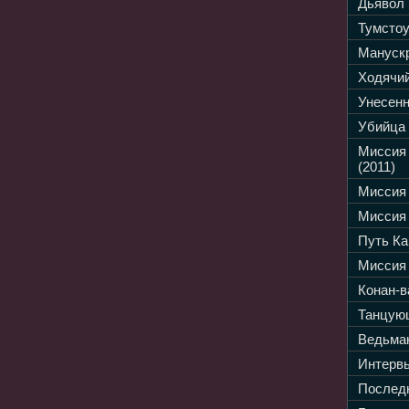
Дьявол 
Тумстоу
Манускр
Ходячий
Унесенн
Убийца 
Миссия
(2011)
Миссия 
Миссия 
Путь Ка
Миссия 
Конан-в
Танцующ
Ведьмак
Интервь
Последн