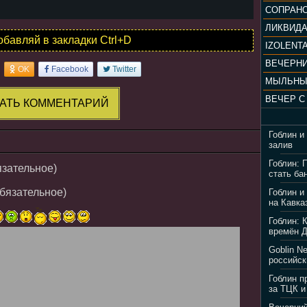
ЛИКВИД
обавляй в закладки Ctrl+D
IZOLENTA
OK
Facebook
Twitter
МЫЛЬНЫ
АТЬ КОММЕНТАРИЙ
Гоблин и
залив
Гоблин: 
язательное)
стать ба
обязательное)
Гоблин и
на Кавка
Гоблин: 
времён 
Goblin N
российск
Гоблин п
за ТЦК и