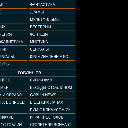
АЛ
ФАНТАСТИКА
Е
ДРАМЫ
МУЛЬТФИЛЬМЫ
ФИИ
ВЕСТЕРНЫ
ЧЕНИЯ
ФЭНТЕЗИ
ОКАЛИПТИКА
МИСТИКА
ОПИЯ
СЕРИАЛЫ
ЕРИАЛЫ
КРИМИНАЛЬНЫЕ КОМЕДИИ
ЗУРЫ
ГОБЛИН ТВ
ОПРОС
СИНИЙ ФИЛ
ЙМЕР
БЕСЕДЫ С ГОБЛИНОМ
КУЛЬТУРА И ОБРАЗОВАНИЕ
GOBLIN NEWS
 НА ВОПРОСЫ
В ЦЕПКИХ ЛАПАХ
РИМ С КЛИМУСОМ СКАРАБЕУСОМ
ТЯЖКИЕ
ИГРА ПРЕСТОЛОВ
"ПАЦАНЫ" С ГОБЛИНОМ
СТОЛЕТНЯЯ ВОЙНА С КЛИМОМ ЖУКОВЫМ И ГОБЛИНОМ