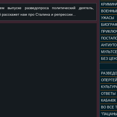
КРИМИН
м выпуске разведопроса политический деятель,
ВОЕННЫ
 расскажет нам про Сталина и репрессии...
УЖАСЫ
БИОГРА
ПРИКЛЮ
ПОСТАП
АНТИУТ
МУЛЬТС
БЕЗ ЦЕН
РАЗВЕД
ОПЕРГЕ
ОТВЕТЫ
КАБА40К
ВО ВСЕ 