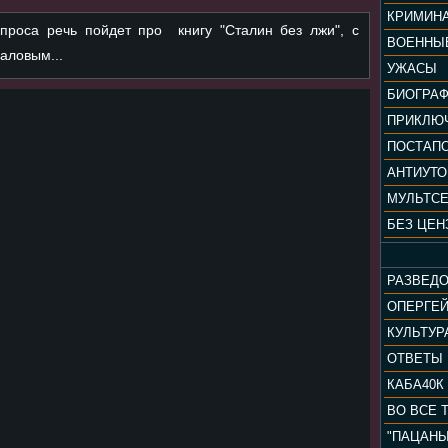
КРИМИН
проса речь пойдет про книгу "Сталин без лжи", с
ВОЕННЫ
аловым...
УЖАСЫ
БИОГРА
ПРИКЛЮ
ПОСТАП
АНТИУТ
МУЛЬТС
БЕЗ ЦЕН
РАЗВЕД
ОПЕРГЕ
ОТВЕТЫ
КАБА40К
ВО ВСЕ 