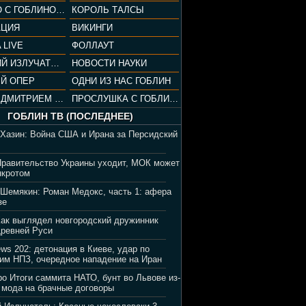
СОПРАНО С ГОБЛИНОМ (РАЗБОР СЕРИАЛА)
КОРОЛЬ ТАЛСЫ
АЦИЯ
ВИКИНГИ
 LIVE
ФОЛЛАУТ
ВЕЧЕРНИЙ ИЗЛУЧАТЕЛЬ
НОВОСТИ НАУКИ
Й ОПЕР
ОДНИ ИЗ НАС ГОБЛИН
ВЕЧЕР С ДМИТРИЕМ ПУЧКОВЫМ
ПРОСЛУШКА С ГОБЛИНОМ
ГОБЛИН ТВ (ПОСЛЕДНЕЕ)
 Хазин: Война США и Ирана за Персидский
Правительство Украины уходит, МОК может
нкротом
 Шемякин: Роман Медокс, часть 1: афера
зе
Как выглядел новгородский дружинник
Древней Руси
ews 202: детонация в Киеве, удар по
им НПЗ, очередное нападение на Иран
ро Итоги саммита НАТО, бунт во Львове из-
 мода на брачные договоры