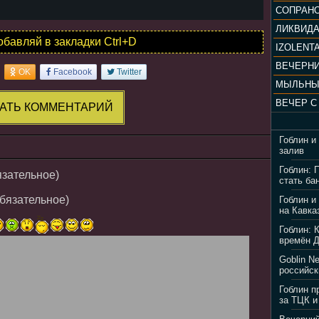
ЛИКВИД
обавляй в закладки Ctrl+D
IZOLENTA
OK
Facebook
Twitter
МЫЛЬНЫ
АТЬ КОММЕНТАРИЙ
Гоблин и
залив
Гоблин: 
язательное)
стать ба
обязательное)
Гоблин и
на Кавка
Гоблин: 
времён 
Goblin N
российск
Гоблин п
за ТЦК и