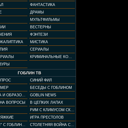
АЛ
ФАНТАСТИКА
Е
ДРАМЫ
МУЛЬТФИЛЬМЫ
ФИИ
ВЕСТЕРНЫ
ЧЕНИЯ
ФЭНТЕЗИ
ОКАЛИПТИКА
МИСТИКА
ОПИЯ
СЕРИАЛЫ
ЕРИАЛЫ
КРИМИНАЛЬНЫЕ КОМЕДИИ
ЗУРЫ
ГОБЛИН ТВ
ОПРОС
СИНИЙ ФИЛ
ЙМЕР
БЕСЕДЫ С ГОБЛИНОМ
КУЛЬТУРА И ОБРАЗОВАНИЕ
GOBLIN NEWS
 НА ВОПРОСЫ
В ЦЕПКИХ ЛАПАХ
РИМ С КЛИМУСОМ СКАРАБЕУСОМ
ТЯЖКИЕ
ИГРА ПРЕСТОЛОВ
"ПАЦАНЫ" С ГОБЛИНОМ
СТОЛЕТНЯЯ ВОЙНА С КЛИМОМ ЖУКОВЫМ И ГОБЛИНОМ