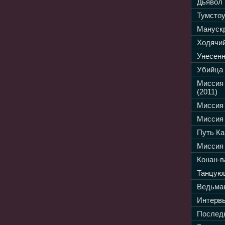
Дьявол 
Тумстоу
Манускр
Ходячий
Унесенн
Убийца 
Миссия
(2011)
Миссия 
Миссия 
Путь Ка
Миссия 
Конан-в
Танцующ
Ведьмак
Интервь
Последн