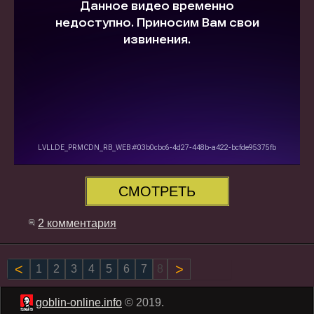
СМОТРЕТЬ
2 комментария
Назад
1
2
3
4
5
6
7
8
Вперёд
goblin-online.info
© 2019.