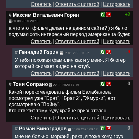
Ответить
|
Ответить с цитатой
|
Цитировать
+2
#
Максим Витальевич Горин
30.08.2020 20:58
а что этот фильм делает на данном сайте? ) я было
подумал хоть интересный первод американца будет.
Ответить
|
Ответить с цитатой
|
Цитировать
-9
#
Геннадий Горин
06.01.2022 11:26
У тебя похожая фамилия как и у меня. Я блогер
который снимает видео на ютуб.
Ответить
|
Ответить с цитатой
|
Цитировать
0
#
Тони Сопрано
22.08.2020 17:19
Какой порекомендовать фильм Балабанова
посмотрел уже "Брат", "Брат 2", "Жмурки", вот
досматриваю "Войну".
Кто ответит тому буду крайне признателен
Ответить
|
Ответить с цитатой
|
Цитировать
0
#
Роман Виноградов
05.06.2025 09:17
мне не больно, морфий, река, я тоже хочу, груз