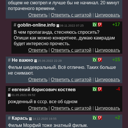
общем не смотрел и лучше бы не начинал. 20 минут
потраченого времени.
Ответить
|
Ответить с цитатой
|
Цитировать
+17
#
goblin-online.info
09.11.2022 07:25
В чем пропаганда, стесняюсь спросить?
Опиши как можно конкретнее, думаю камрадам
будет интересно прочесть.
Ответить
|
Ответить с цитатой
|
Цитировать
+15
#
Не важно
25.06.2022 22:29
Фильм шедевральный. Всё отлично. Таких больше
не снимают.
Ответить
|
Ответить с цитатой
|
Цитировать
-4
#
евгений борисович костяев
01.05.2021 09:52
рожденный в ссср. все об одном
Ответить
|
Ответить с цитатой
|
Цитировать
+2
#
Карась
14.12.2020 19:55
Фильм Морфий тоже знатный фильм.