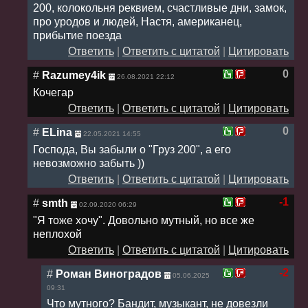
200, колокольня реквием, счастливые дни, замок,
про уродов и людей, Настя, американец,
прибытие поезда
Ответить
|
Ответить с цитатой
|
Цитировать
0
#
Razumey4ik
26.08.2021 22:12
Кочегар
Ответить
|
Ответить с цитатой
|
Цитировать
0
#
ELina
22.05.2021 14:55
Господа, Вы забыли о "Груз 200", а его
невозможно забыть ))
Ответить
|
Ответить с цитатой
|
Цитировать
-1
#
smth
02.09.2020 06:29
"Я тоже хочу". Довольно мутный, но все же
неплохой
Ответить
|
Ответить с цитатой
|
Цитировать
-2
#
Роман Виноградов
05.06.2025
09:31
Что мутного? Бандит, музыкант, не довезли