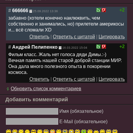
+2
#
666666
25.09.2022 13:36
забавно (хотели конечно наклюквить, чем
собственно и занимались, но) прилетели америкосы
и... всё сломали XD
Ответить
|
Ответить с цитатой
|
Цитировать
+2
#
Андрей Пелипенко
16.03.2022 15:04
Фильм класс. Жаль нет голоса дяди Димы.:-)
Вечная память нашей старой доброй станции МИР.
Она дала много полезного опыта в покорении
космоса.
Ответить
|
Ответить с цитатой
|
Цитировать
Обновить список комментариев
Добавить комментарий
Имя (обязательное)
E-Mail (обязательное)