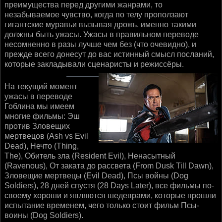
преимущества перед другими жанрами, то
незабываемое чувство, когда по телу проползают
гигантские муравьи вызывая дрожь, именно такими
должны быть ужасы. Ужасы в правильном переводе
несомненно в разы лучше чем без (что очевидно), и
прежде всего донесут до вас истинный смысл посланий,
которые закладывали сценаристы и режиссёры.
На текущий момент
ужасы в переводе
Гоблина мы имеем
многие фильмы: Эш
против Зловещих
мертвецов (Ash vs Evil
Dead), Нечто (Thing,
The), Обитель зла (Resident Evil), Ненасытный
(Ravenous), От заката до рассвета (From Dusk Till Dawn),
Зловещие мертвецы (Evil Dead), Псы войны (Dog
Soldiers), 28 дней спустя (28 Days Later), все фильмы по-
своему хороши и являются шедеврами, которые прошли
испытание временем, чего только стоит фильм Псы-
воины (Dog Soldiers).