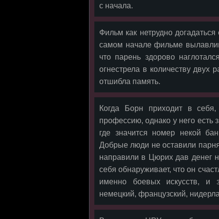
с начала.
Фильм как нетрудно догадаться
самом начале фильме вылавлив
что парень здорово наглоталс
огнестрела в количеству двух р
отшибла память.
Когда Борн приходит в себя,
профессию, однако у него есть 
где значится номер некой ба
Добрые люди не оставили парняг
направили в Цюрих дав денег н
себя обнаруживает, что он счас
именно боевых искусств, и 
немецкий, французский, нидерла