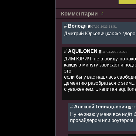
Комментарии
#
Володя
07.06.2023 18:51
Дмитрий Юрьевич,как же здорово
#
AQUILONEN
11.04.2022 21:28
ДИМ ЮРИЧ, не в обиду, но како
каждую минуту зависает и подгр
это.
если бы у вас нашлась свободн
дементию разобраться с этим...
с уважением.... капитан aquilon
#
Алексей Геннадьевич
17
Ну не знаю у меня все идёт 
провайдером или роутером