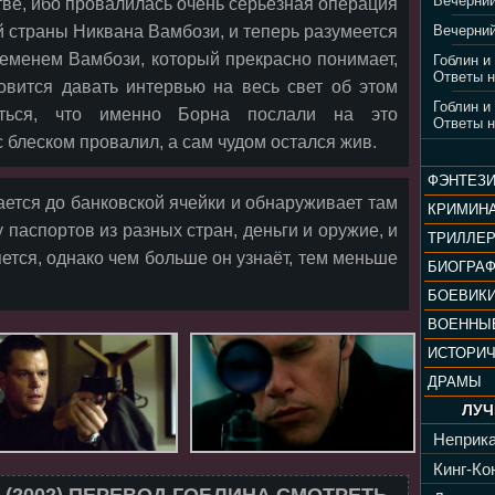
Вечерний
тве, ибо провалилась очень серьёзная операция
й страны Никвана Вамбози, и теперь разумеется
Вечерний
ременем Вамбози, который прекрасно понимает,
Гоблин и
Ответы н
товится давать интервью на весь свет об этом
Гоблин и
даться, что именно Борна послали на это
Ответы н
с блеском провалил, а сам чудом остался жив.
ФЭНТЕЗ
ается до банковской ячейки и обнаруживает там
КРИМИН
 паспортов из разных стран, деньги и оружие, и
ТРИЛЛЕ
яется, однако чем больше он узнаёт, тем меньше
БИОГРА
БОЕВИК
ВОЕННЫ
ИСТОРИ
ДРАМЫ
ЛУЧ
Неприка
Кинг-Кон
(2002) ПЕРЕВОД ГОБЛИНА СМОТРЕТЬ