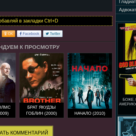
Гладиат
Адвокат
обавляй в закладки Ctrl+D
OK
Facebook
Twitter
НДУЕМ К ПРОСМОТРУ
БОЖЕ,
АМЕРИКУ
ОЛМС
БРАТ ЯКУДЗЫ
009)
ГОБЛИН (2000)
НАЧАЛО (2010)
АТЬ КОММЕНТАРИЙ