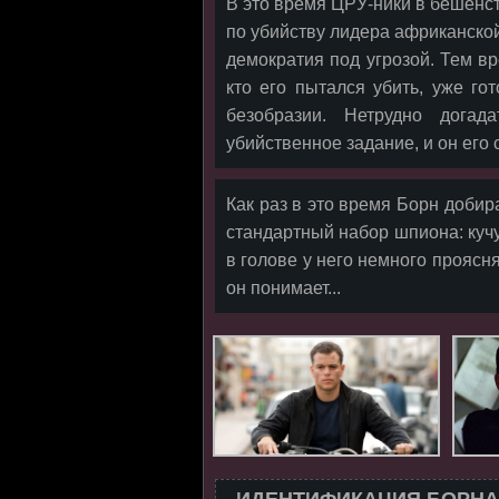
В это время ЦРУ-ники в бешенс
по убийству лидера африканско
демократия под угрозой. Тем в
кто его пытался убить, уже го
безобразии. Нетрудно дога
убийственное задание, и он его 
Как раз в это время Борн добир
стандартный набор шпиона: кучу
в голове у него немного проясн
он понимает...
ИДЕНТИФИКАЦИЯ БОРНА 