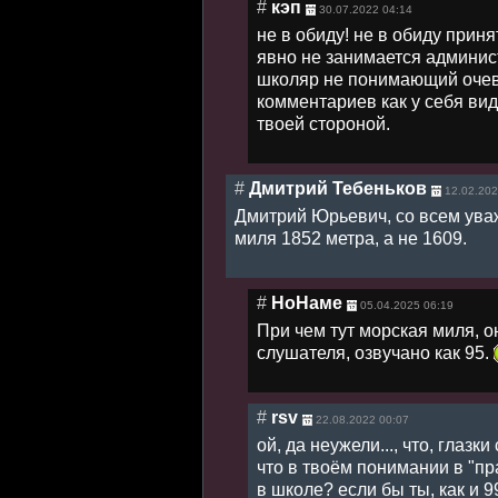
#
кэп
30.07.2022 04:14
не в обиду! не в обиду приня
явно не занимается админис
школяр не понимающий очев
комментариев как у себя вид
твоей стороной.
#
Дмитрий Тебеньков
12.02.202
Дмитрий Юрьевич, со всем уваже
миля 1852 метра, а не 1609.
#
НоНаме
05.04.2025 06:19
При чем тут морская миля, он
слушателя, озвучано как 95.
#
rsv
22.08.2022 00:07
ой, да неужели..., что, глазк
что в твоём понимании в "п
в школе? если бы ты, как и 