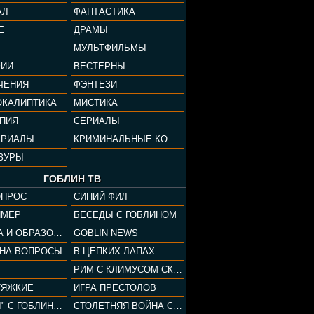
АЛ
ФАНТАСТИКА
Е
ДРАМЫ
МУЛЬТФИЛЬМЫ
ФИИ
ВЕСТЕРНЫ
ЧЕНИЯ
ФЭНТЕЗИ
ОКАЛИПТИКА
МИСТИКА
ОПИЯ
СЕРИАЛЫ
ЕРИАЛЫ
КРИМИНАЛЬНЫЕ КОМЕДИИ
ЗУРЫ
ГОБЛИН ТВ
ОПРОС
СИНИЙ ФИЛ
ЙМЕР
БЕСЕДЫ С ГОБЛИНОМ
КУЛЬТУРА И ОБРАЗОВАНИЕ
GOBLIN NEWS
 НА ВОПРОСЫ
В ЦЕПКИХ ЛАПАХ
РИМ С КЛИМУСОМ СКАРАБЕУСОМ
ТЯЖКИЕ
ИГРА ПРЕСТОЛОВ
"ПАЦАНЫ" С ГОБЛИНОМ
СТОЛЕТНЯЯ ВОЙНА С КЛИМОМ ЖУКОВЫМ И ГОБЛИНОМ