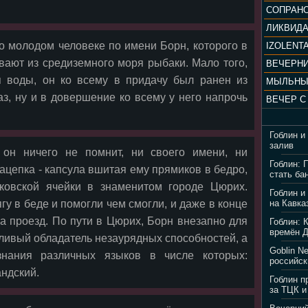
ЛИКВИД
 о молодом человеке по имени Борн, которого в
IZOLENTA
ают из средиземного моря рыбаки. Мало того,
я воды, он ко всему в придачу был ранен из
МЫЛЬНЫ
аз, ну и в довершение ко всему у него напрочь
Гоблин и
залив
 он ничего не помнит, ни своего имени, ни
Гоблин: 
зацепка - капсула вшитая ему прямиков в бедро,
стать ба
нковской ячейки в знаменитом городе Цюрих.
Гоблин и
у в беде и помогли чем смогли, и даже в конце
на Кавка
а проезд. По пути в Цюрих, Борн внезапно для
Гоблин: 
времён 
тливый обладатель незаурядных способностей, а
Goblin N
знания различных языков в числе которых:
российск
ндский.
Гоблин п
за ТЦК и