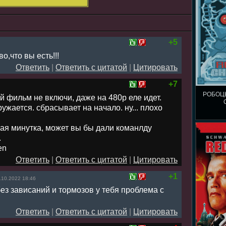
+5
,что вы есть!!!
Ответить
|
Ответить с цитатой
|
Цитировать
+7
РОБОЦЫ
й фильм не включи, даже на 480р еле идет.
ужается. сбрасывает на начало. ну... плохо
ая минутка, может вы бы дали команлду
.
en
Ответить
|
Ответить с цитатой
|
Цитировать
+1
.10.2022 18:46
без зависаний и тормозов у тебя проблема с
Ответить
|
Ответить с цитатой
|
Цитировать