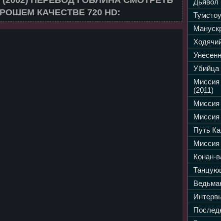
Дьявол 
РОШЕМ КАЧЕСТВЕ 720 HD:
Тумстоу
Манускр
Ходячий
Унесенн
Убийца 
Миссия
(2011)
Миссия 
Миссия 
Путь Ка
Миссия 
Конан-в
Танцующ
Ведьмак
Интервь
Последн