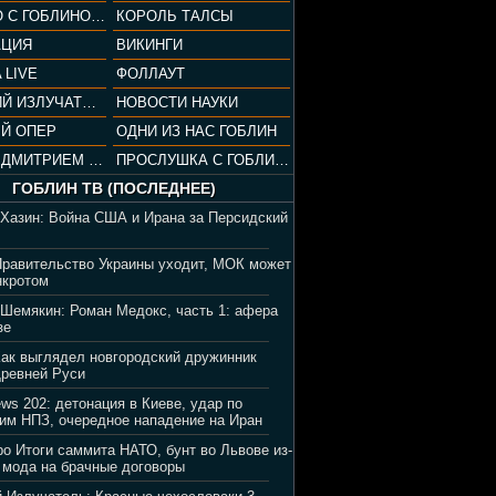
СОПРАНО С ГОБЛИНОМ (РАЗБОР СЕРИАЛА)
КОРОЛЬ ТАЛСЫ
АЦИЯ
ВИКИНГИ
 LIVE
ФОЛЛАУТ
ВЕЧЕРНИЙ ИЗЛУЧАТЕЛЬ
НОВОСТИ НАУКИ
Й ОПЕР
ОДНИ ИЗ НАС ГОБЛИН
ВЕЧЕР С ДМИТРИЕМ ПУЧКОВЫМ
ПРОСЛУШКА С ГОБЛИНОМ
ГОБЛИН ТВ (ПОСЛЕДНЕЕ)
 Хазин: Война США и Ирана за Персидский
Правительство Украины уходит, МОК может
нкротом
 Шемякин: Роман Медокс, часть 1: афера
зе
Как выглядел новгородский дружинник
Древней Руси
ews 202: детонация в Киеве, удар по
им НПЗ, очередное нападение на Иран
ро Итоги саммита НАТО, бунт во Львове из-
 мода на брачные договоры