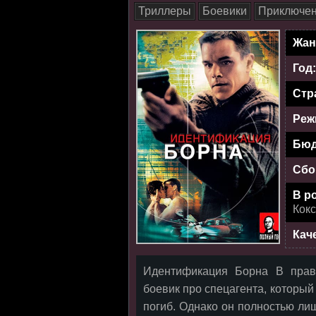
Триллеры
Боевики
Приключе
Жан
Год
Стр
Реж
Бюд
Сбо
В р
Кокс
Кач
Идентификация Борна В прав
боевик про спецагента, который
погиб. Однако он полностью ли