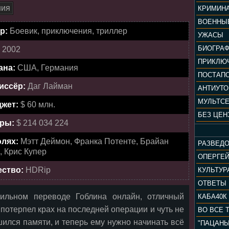
ния
КРИМИН
ВОЕННЫ
р:
Боевик, приключения, триллер
УЖАСЫ
БИОГРА
:
2002
ПРИКЛЮ
ана:
США, Германия
ПОСТАП
иссёр:
Даг Лайман
АНТИУТ
МУЛЬТС
жет:
$ 60 млн.
БЕЗ ЦЕН
ры:
$ 214 034 224
олях:
Мэтт Деймон, Франка Потенте, Брайан
РАЗВЕД
, Крис Купер
ОПЕРГЕ
ество:
HDRip
ОТВЕТЫ
ильном переводе Гоблина онлайн, отличный
КАБА40К
 потерпел крах на последней операции и чуть не
ВО ВСЕ 
шился памяти, и теперь ему нужно начинать всё