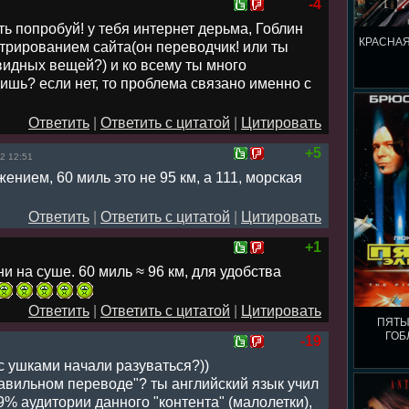
-4
ть попробуй! у тебя интернет дерьма, Гоблин
КРАСНАЯ
трированием сайта(он переводчик! или ты
идных вещей?) и ко всему ты много
ишь? если нет, то проблема связано именно с
Ответить
|
Ответить с цитатой
|
Цитировать
+5
2 12:51
нием, 60 миль это не 95 км, а 111, морская
Ответить
|
Ответить с цитатой
|
Цитировать
+1
и на суше. 60 миль ≈ 96 км, для удобства
Ответить
|
Ответить с цитатой
|
Цитировать
ПЯТЫ
ГОБ
-19
и с ушками начали разуваться?))
равильном переводе"? ты английский язык учил
99% аудитории данного "контента" (малолетки),