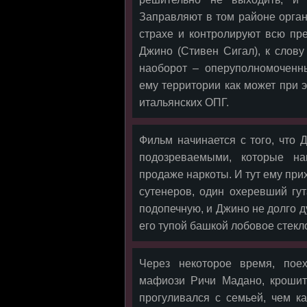
Заправляют в том районе орга
страхе и контролируют всю пр
Джино (Стивен Сигал), к слову
наоборот – оперуполномоченн
ему территории как может при 
итальянских ОПГ.
Фильм начинается с того, что 
подозреваемыми, которые на
продаже наркоты. И тут ему при
сутенеров, один охеревший гут
подопечную, и Джино не долго 
его тупой башкой лобовое стек
Через некоторое время, пое
мафиози Ричи Мадано, крошит 
прогуливался с семьей, чем 