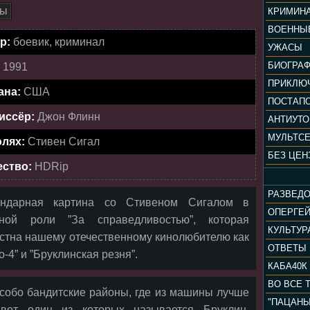
ры
КРИМИН
ВОЕННЫ
р:
боевик, криминал
УЖАСЫ
БИОГРА
:
1991
ПРИКЛЮ
ана:
США
ПОСТАП
иссёр:
Джон Флинн
АНТИУТ
МУЛЬТС
олях:
Стивен Сигал
БЕЗ ЦЕН
ество:
HDRip
РАЗВЕД
ендарная картина со Стивеном Сигалом в
ОПЕРГЕ
вной роли ”За справедливостью”, которая
стна нашему отечественному кинолюбителю как
ОТВЕТЫ
о-4” и ”Бруклинская резня”.
КАБА40К
ВО ВСЕ 
собо бандитские районы, где из машины лучше
вот один из которых называется Бруклин.