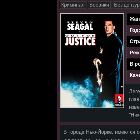
Криминал
Боевики
Без цензу
Жан
Год
Стр
Реж
В р
Кач
Лег
гла
изве
”Ник
В городе Нью-Йорке, имеются о
решительно не выходить, и 