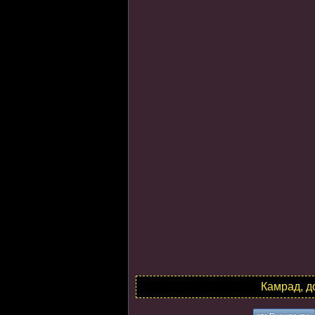
Камрад, д