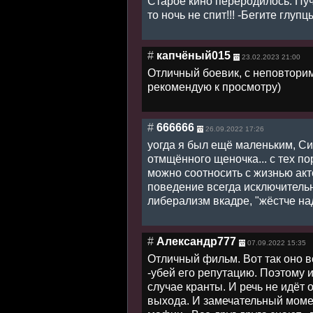
Старое кино переродилось. Пучк
то ночь не спит!!! -Бегите глупцы
#
капчёный015
23.02.2023 21:00
Отличный боевик, с неповтори
рекомендую к просмотру)
#
666666
26.09.2022 17:26
уогда я был ещё маленьким, Си
отмщённого щеночка... с тех по
можно соотносить с жизнью актёр
поведение всегда исключительн
либерализм вкадре, "жёстче над
#
Александр777
07.09.2022 15:35
Отличный фильм. Вот так оно в
-убей его репутацию. Поэтому и
случае кранты. И речь не идёт 
выхода. И замечательный моме