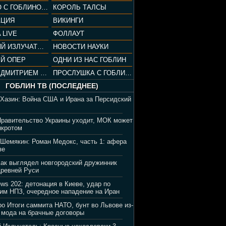
СОПРАНО С ГОБЛИНОМ (РАЗБОР СЕРИАЛА)
КОРОЛЬ ТАЛСЫ
АЦИЯ
ВИКИНГИ
 LIVE
ФОЛЛАУТ
ВЕЧЕРНИЙ ИЗЛУЧАТЕЛЬ
НОВОСТИ НАУКИ
Й ОПЕР
ОДНИ ИЗ НАС ГОБЛИН
ВЕЧЕР С ДМИТРИЕМ ПУЧКОВЫМ
ПРОСЛУШКА С ГОБЛИНОМ
ГОБЛИН ТВ (ПОСЛЕДНЕЕ)
 Хазин: Война США и Ирана за Персидский
Правительство Украины уходит, МОК может
нкротом
 Шемякин: Роман Медокс, часть 1: афера
зе
Как выглядел новгородский дружинник
Древней Руси
ews 202: детонация в Киеве, удар по
им НПЗ, очередное нападение на Иран
ро Итоги саммита НАТО, бунт во Львове из-
 мода на брачные договоры