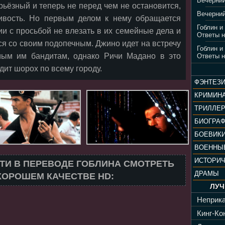
Вечерний
рьёзный и теперь не перед чем не остановится,
Вечерний
ливость. Но первым делом к нему обращается
Гоблин и
и с просьбой не влезать в их семейные дела и
Ответы н
ся со своим подопечным. Джино идет на встречу
Гоблин и
ым им бандитам, однако Ричи Мадано в это
Ответы н
дит шорох по всему городу.
ФЭНТЕЗ
КРИМИН
ТРИЛЛЕ
БИОГРА
БОЕВИК
ВОЕННЫ
ИСТОРИ
ТИ В ПЕРЕВОДЕ ГОБЛИНА СМОТРЕТЬ
ДРАМЫ
ХОРОШЕМ КАЧЕСТВЕ HD:
ЛУЧ
Неприка
Кинг-Кон