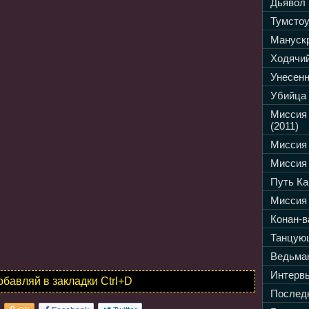
Дьявол 
Тумстоу
Манускр
Ходячий
Унесенн
Убийца 
Миссия
(2011)
Миссия 
Миссия 
Путь Ка
Миссия 
Конан-в
Танцующ
Ведьмак
Интервь
обавляй в закладки Ctrl+D
Последн