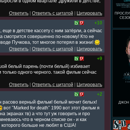
 выросли в одном квартале ,дружили в детстве,
Ответить
|
Ответить с цитатой
|
Цитировать
ПРОСЛУШК
СЕЗО
+10
 еще в детстве кассету с ним затёрли, а сейчас
а смотрится совершенно по-новому! Кто не
оде Пучкова, тот многое потерял в жизни!
Ответить
|
Ответить с цитатой
|
Цитировать
+9
ой белый парень (почти белый) избивает
 только одного черного. такой фильм сейчас
Ответить
|
Ответить с цитатой
|
Цитировать
+2
Он расово верный фильм! белый мочит белых!
ДЖОН 
вот "Marked for death" 1990 вот этот фильм я
а экранах тв) а что тут уж говорить и про
мневаюсь что в черном списке он - и как
, которого больше не любят в США!