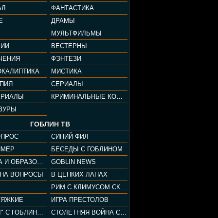
АЛ
ФАНТАСТИКА
Е
ДРАМЫ
МУЛЬТФИЛЬМЫ
ФИИ
ВЕСТЕРНЫ
ЧЕНИЯ
ФЭНТЕЗИ
ОКАЛИПТИКА
МИСТИКА
ОПИЯ
СЕРИАЛЫ
ЕРИАЛЫ
КРИМИНАЛЬНЫЕ КОМЕДИИ
ЗУРЫ
ГОБЛИН ТВ
ОПРОС
СИНИЙ ФИЛ
ЙМЕР
БЕСЕДЫ С ГОБЛИНОМ
КУЛЬТУРА И ОБРАЗОВАНИЕ
GOBLIN NEWS
 НА ВОПРОСЫ
В ЦЕПКИХ ЛАПАХ
РИМ С КЛИМУСОМ СКАРАБЕУСОМ
ТЯЖКИЕ
ИГРА ПРЕСТОЛОВ
"ПАЦАНЫ" С ГОБЛИНОМ
СТОЛЕТНЯЯ ВОЙНА С КЛИМОМ ЖУКОВЫМ И ГОБЛИНОМ