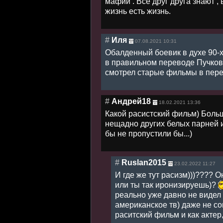
мафии . Все друг друга знают ,
жизнь есть жизнь.
#
Иля
07.08.2021 10:31
Обалденный боевик в духе 90-х,
в правильном переводе Пучков
смотрел старые фильмы в перев
#
Андрей18
18.02.2021 13:36
Какой расистский фильм) Больш
нещадно других белых парней и
бы не пропустили бы...)
#
Ruslan2015
23.02.2022 11:27
И где же тут расизм)))???? 
или ты так иронизируешь)?
реально уже давно не видел н
американское тв) даже не со
раситский фильм и как актер