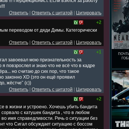
ов !!! Перфекционист. Если взялся за работу
!!!
Ответить
|
Ответить с цитатой
|
Цитировать
+2
мым переводом от дяди Димы. Категорически
Ответить
|
Ответить с цитатой
|
Цитировать
+1
ПОЧТ
ГОБ
гал завоевал мою признательность за
р я повзрослел и знаю что не всё что в кадре
а... но считаю до сих пор, что такое
о законно XD (это он ещё проявил
о, жёстче" (с))
Ответить
|
Ответить с цитатой
|
Цитировать
+2
се в жизни и устроено. Хочешь убить бандита
 сорвало с катушек бандита , что в любом
о во имя справедливости. Речь о ситуации без
нт что Сигал обсуждает ситуацию с боссом