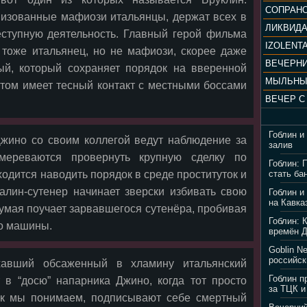
низованные мафиози итальянцы, держат всех в
ЛИКВИД
еступную деятельность. Главный герой фильма
IZOLENTA
 тоже итальянец, но не мафиози, скорее даже
ый, который сохраняет порядок на вверенной
МЫЛЬНЫ
этом имеет тесный контакт с местными боссами
Гоблин и
Джино со своим коллегой ведут наблюдение за
залив
мереваются провернуть крупную сделку по
Гоблин: 
ходится наводить порядок в среде проституток и
стать ба
алин-сутенер начинает зверски избивать свою
Гоблин и
на Кавка
думая поучает зарвавшегося сутенёра, пробивая
Гоблин: 
ло машины.
времён 
Goblin N
российск
хавший обсаженный в хламину итальянский
Гоблин п
в “досю” напарника Джино, когда тот просто
за ТЦК и
как мы понимаем, подписывают себе смертный