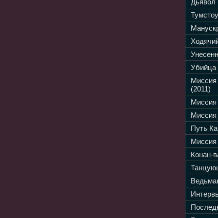
Дьявол 
Тумстоу
Манускр
Ходячий
Унесенн
Убийца 
Миссия
(2011)
Миссия 
Миссия 
Путь Ка
Миссия 
Конан-в
Танцующ
Ведьмак
Интервь
Последн