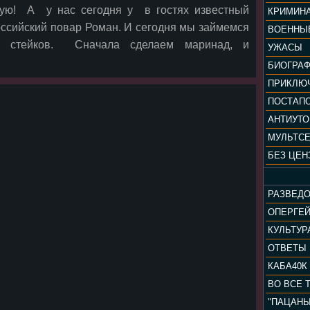
твую! А у нас сегодня у в гостях известный
КРИМИН
российский повар Роман. И сегодня мы займемся
ВОЕННЫ
х стейков. Сначала сделаем маринад, и
УЖАСЫ
БИОГРА
ПРИКЛЮ
ПОСТАП
АНТИУТ
МУЛЬТС
БЕЗ ЦЕН
РАЗВЕД
ОПЕРГЕ
ОТВЕТЫ
КАБА40К
ВО ВСЕ 