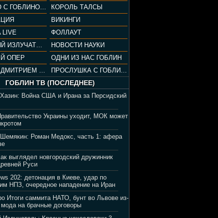
СОПРАНО С ГОБЛИНОМ (РАЗБОР СЕРИАЛА)
КОРОЛЬ ТАЛСЫ
АЦИЯ
ВИКИНГИ
 LIVE
ФОЛЛАУТ
ВЕЧЕРНИЙ ИЗЛУЧАТЕЛЬ
НОВОСТИ НАУКИ
Й ОПЕР
ОДНИ ИЗ НАС ГОБЛИН
ВЕЧЕР С ДМИТРИЕМ ПУЧКОВЫМ
ПРОСЛУШКА С ГОБЛИНОМ
ГОБЛИН ТВ (ПОСЛЕДНЕЕ)
 Хазин: Война США и Ирана за Персидский
Правительство Украины уходит, МОК может
нкротом
 Шемякин: Роман Медокс, часть 1: афера
зе
Как выглядел новгородский дружинник
Древней Руси
ews 202: детонация в Киеве, удар по
им НПЗ, очередное нападение на Иран
ро Итоги саммита НАТО, бунт во Львове из-
 мода на брачные договоры