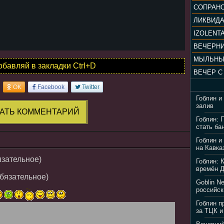
ЛИКВИД
IZOLENTA
МЫЛЬНЫ
обавляй в закладки Ctrl+D
OK
Facebook
Twitter
Гоблин и
залив
АТЬ КОММЕНТАРИЙ
Гоблин: 
стать ба
Гоблин и
на Кавка
язательное)
Гоблин: 
времён 
обязательное)
Goblin N
российск
Гоблин п
за ТЦК и