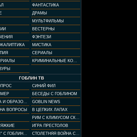
АЛ
ФАНТАСТИКА
Е
ДРАМЫ
МУЛЬТФИЛЬМЫ
ФИИ
ВЕСТЕРНЫ
ЧЕНИЯ
ФЭНТЕЗИ
ОКАЛИПТИКА
МИСТИКА
ОПИЯ
СЕРИАЛЫ
ЕРИАЛЫ
КРИМИНАЛЬНЫЕ КОМЕДИИ
ЗУРЫ
ГОБЛИН ТВ
ОПРОС
СИНИЙ ФИЛ
ЙМЕР
БЕСЕДЫ С ГОБЛИНОМ
КУЛЬТУРА И ОБРАЗОВАНИЕ
GOBLIN NEWS
 НА ВОПРОСЫ
В ЦЕПКИХ ЛАПАХ
РИМ С КЛИМУСОМ СКАРАБЕУСОМ
ТЯЖКИЕ
ИГРА ПРЕСТОЛОВ
"ПАЦАНЫ" С ГОБЛИНОМ
СТОЛЕТНЯЯ ВОЙНА С КЛИМОМ ЖУКОВЫМ И ГОБЛИНОМ