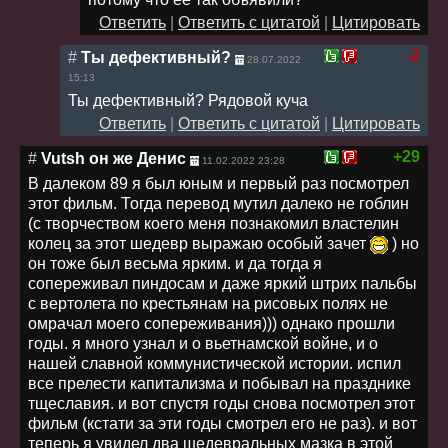
Ответить
|
Ответить с цитатой
|
Цитировать
-2
#
Ты дефективный?
28.07.2022
15:13
Ты дефективный? Рядовой куча
Ответить
|
Ответить с цитатой
|
Цитировать
+29
#
Vutsh он же Денис
11.02.2022 23:28
В далеком 89 я был юным и первый раз посмотрел
этот фильм. Тогда перевод мутил далеко не гоблин
(с творчеством коего меня познакомил властелин
колец за этот шедевр выражаю особый зачет
) но
он тоже был весьма ярким. и да тогда я
сопереживал пиндосам и даже яркий штрих пальбы
с вертолета по крестьянам на рисовых полях не
омрачал моего сопереживания))) однако прошли
годы. я много узнал и о вьетнамской войне, и о
нашей славной коммунистической истории. испил
все прелести капитализма и побывал на празднике
тщеславия. и вот спустя годы снова посмотрел этот
фильм (кстати за эти годы смотрел его не раз). и вот
теперь я увидел два шедевральных мазка в этой