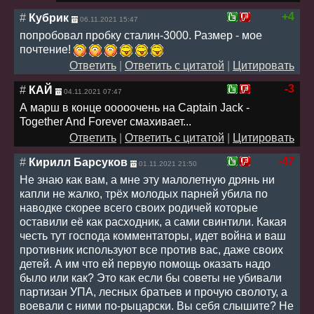
+4
#
Кубрик
06.11.2021 15:47
попробовал пробку сталин-3000. Размер - мое
почтение!
Ответить
|
Ответить с цитатой
|
Цитировать
-3
#
КАЙ
04.11.2021 07:47
А марш в конце ооооочень на Captain Jack -
Together And Forever смахивает...
Ответить
|
Ответить с цитатой
|
Цитировать
-47
#
Кирилл Барсуков
01.11.2021 21:50
Не знаю как вам, а мне эту малолетную дрянь ни
капли не жалко, трёх молодых парней убила по
наводке скорее всего своих родичей которые
оставили её как расходник, а сами свинтили. Какая
честь тут господа комментаторы, идет война и ваш
противник используют все против вас, даже своих
детей. А им что ей первую помощь оказать надо
было или как? Это как если бы советы не убивали
партизан УПА, лесных братьев и прочую сволоту, а
воевали с ними по-рыцарски. Вы себя слышите? Не