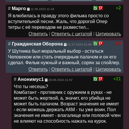
+2
#
Марго
11.08.2023 11:18
Я влюбилась в правду этого фильма просто со
вступительной песни. Жаль, что дорогой Опер
титры с её переводом не разместил...
Ответить
|
Ответить с цитатой
|
Цитировать
-10
#
Гражданская Оборона
01.07.2023 01:49
У Шутника был моральный выбор - остаться
Человеком или стать очередным палачом и он его
сделал. Фильм нужный и важный, сорян за спойлер.
Ответить
|
Ответить с цитатой
|
Цитировать
+21
#
Анонимус1
29.08.2024 21:52
Что ты несешь?
Комбатант - противник с оружием в руках - не
может быть жертвой, а, значит, его убийца не
может быть палачом. Возраст значения не имеет
- если можешь держать АКМ - ты уже воин. Пол
значения не имеет - влагалище или половой член
не влияют на способность нажать на курок.