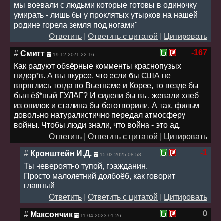
мы воевали с людьми которые готовы в одиночку
умирать - лишь бы у проклятых утырков на нашей
родине горела земля под ногами"
Ответить
|
Ответить с цитатой
|
Цитировать
-167
#
Смитт
19.12.2021 22:16
Как радуют обsёрные комменты краснопузых
пидор*в. А вы вкурсе, что если бы США не
впряглись тогда во Вьетнаме и Корее, то везде бы
был ёб*ный ГУЛАГ? И сидели бы вы, жевали хлеб
из опилок и сталина бы боготворили. А так, фильм
довольно натуралистично передал атмосферу
войны. Чтобы люди знали, что война - это ад.
Ответить
|
Ответить с цитатой
|
Цитировать
-1
#
Кронштейн И.Д.
15.03.2025 08:58
Ты невероятно тупой, гражданин.
Просто малолетний долбоёб, как говорит
главный
Ответить
|
Ответить с цитатой
|
Цитировать
0
#
Максончик
11.04.2023 01:26