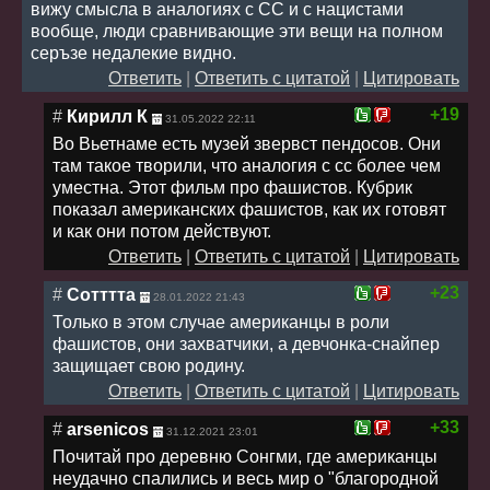
вижу смысла в аналогиях с СС и с нацистами
вообще, люди сравнивающие эти вещи на полном
серъзе недалекие видно.
Ответить
|
Ответить с цитатой
|
Цитировать
+19
#
Кирилл К
31.05.2022 22:11
Во Вьетнаме есть музей звервст пендосов. Они
там такое творили, что аналогия с сс более чем
уместна. Этот фильм про фашистов. Кубрик
показал американских фашистов, как их готовят
и как они потом действуют.
Ответить
|
Ответить с цитатой
|
Цитировать
+23
#
Сотттта
28.01.2022 21:43
Только в этом случае американцы в роли
фашистов, они захватчики, а девчонка-снайпер
защищает свою родину.
Ответить
|
Ответить с цитатой
|
Цитировать
+33
#
arsenicos
31.12.2021 23:01
Почитай про деревню Сонгми, где американцы
неудачно спалились и весь мир о "благородной