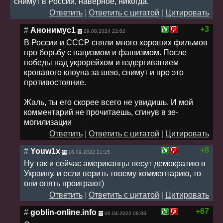
снимут в России, наверное, никогда.
Ответить
|
Ответить с цитатой
|
Цитировать
+3
#
Анонимус1
29.08.2024 22:02
В России и СССР сняли много хороших фильмов
про борьбу с нацизмом и фашизмом. После
победы над укрорейхом и вздергиванием
кровавого клоуна за шею, снимут и про это
противостояние.
Жаль, ты его скорее всего не увидишь. И мой
комментарий не прочитаешь, сгинув в зе-
могилизации
Ответить
|
Ответить с цитатой
|
Цитировать
+8
#
Youw1x
16.09.2022 21:15
Ну так и сейчас американцы несут демократию в
Украину, и если верить твоему комментарию, то
они опять проиграют)
Ответить
|
Ответить с цитатой
|
Цитировать
+67
#
goblin-online.info
06.04.2022 08:06