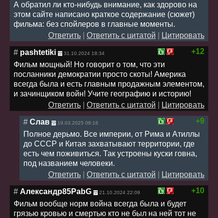
А обратил ли кто-нибудь внимание, как здорово на
этом сайте написано краткое содержание (сюжет)
фильма: без спойлеров в главные моменты.
Ответить
|
Ответить с цитатой
|
Цитировать
+12
#
pashtetiki
31.10.2024 18:34
Фильм мощный! Но говорит о том, что эти
посланники демократии просто скоты! Америка
всегда была и есть главным продажным элементом,
и зачинщиком войн! Учите географию и историю!
Ответить
|
Ответить с цитатой
|
Цитировать
+9
#
Слав
19.03.2025 08:16
Полное дерьмо. Все империи, от Рима и Атиллы
до СССР и Китая захватывают территории, где
есть чем поживиться. Так устроены куски говна,
под названием человеки.
Ответить
|
Ответить с цитатой
|
Цитировать
+10
#
Александр85PabG
21.10.2024 22:09
Фильм вообще норм война всегда была и будет
грязью кровью и смертью кто не был на ней тот не