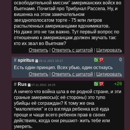
освободительной миссии" американских войск во
Вьетнаме. Почитай про Трибунал Рассела. Ну, и
вишенка на этом замечательном
звезднополосатом торте - 75 млн литров
распыленных американцами ядохимикатов.
Но даже это не так важно. Тут первый вопрос по
отношению к американцам должен звучать так:
кто их звал во Вьетнам?
Ответить
|
Ответить с цитатой
|
Цитировать
0
#
spiritus
29.11.2021 19:17
Есть один принцип. Всех убью, один остнаусь
Ответить
|
Ответить с цитатой
|
Цитировать
+29
#
Rus
07.11.2021 19:25
А ничего что война шла в ее родной стране, и эти
сраные америкосы(с её стороны) это тупо
убийцы её сограждан? К тому же она
"малолетняя" и со взгляда ребенка всё куда
проще и чаще всего ребенок прав в своих
действиях, когда они решают- жить тебе или
умереть.