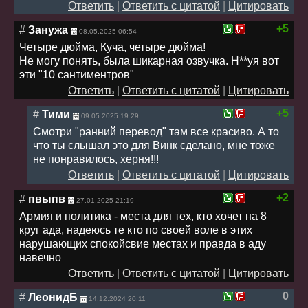
Ответить
|
Ответить с цитатой
|
Цитировать
+5
#
Занужа
08.05.2025 06:54
Четыре дюйма, Куча, четыре дюйма!
Не могу понять, была шикарная озвучка. Н**уя вот
эти "10 сантиментров"
Ответить
|
Ответить с цитатой
|
Цитировать
+5
#
Тими
09.05.2025 19:29
Смотри "ранний перевод" там все красиво. А то
что ты слышал это для Винк сделано, мне тоже
не понравилось, херня!!!
Ответить
|
Ответить с цитатой
|
Цитировать
+2
#
пвыпв
27.01.2025 21:19
Армия и политика - места для тех, кто хочет на 8
круг ада, надеюсь те кто по своей воле в этих
нарушающих спокойсвие местах и правда в аду
навечно
Ответить
|
Ответить с цитатой
|
Цитировать
0
#
ЛеонидБ
14.12.2024 20:11