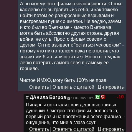
А по моему этот фильм о человечности. О том,
как легко её вытравить из себя, и как тяжело
найти потом её разбросанные взрывами и
выстрелами пушек ошмётки. Не ведаю, зачем
и кто был во Вьетнаме - вместо Вьетнама
могла быть абсолютно другая страна, другая
война, не суть. Просто фильм совсем о
другом. Он не взывает к "остаться человеком" -
потому что никто толком пока не ответил, что
значит им быть или остаться. Но он о том, как
легко потерять самого себя в самому её
горниле.
Чистое ИМХО, могу быть 100% не прав.
Ответить
|
Ответить с цитатой
|
Цитировать
-10
#
ДАнила Багров
11.03.2022 20:50
Пиндосы показали свои дешевые гнилые
душенки. Смотрю этот фильм, полностью,
первый раз и на протяжении всего фильма -
ощущение, что мне в глаза ссут
Ответить
|
Ответить с цитатой
|
Цитировать