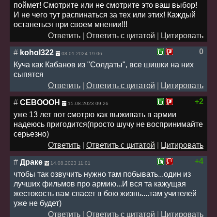
поймет! Смотрите или не смотрите это ваш выбор!
И не чего тут распинаться за тех или этих! Каждый
останеться при своем мнении!!!
Ответить
|
Ответить с цитатой
|
Цитировать
0
#
kohol322
08.01.2024 19:06
Куча как Кабанов из "Солдаты", все шишки на них
сыпятся
Ответить
|
Ответить с цитатой
|
Цитировать
+2
#
СЕВОООН
15.08.2023 09:26
уже 13 лет вот смотрю как выживать в армии
надеюсь пригодится(просто шучу не воспринимайте
серьезно)
Ответить
|
Ответить с цитатой
|
Цитировать
+4
#
Драке
14.08.2023 11:01
чтобы так озвучить нужно там побывать...один из
лучших фильмов про армию...И вся та кажущая
жестокость вам спасет в бою жизнь....там учителей
уже не будет)
Ответить
|
Ответить с цитатой
|
Цитировать