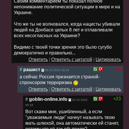
Своим комментарием ты показал полное
непонимание политической ситуации в мире и на
Украине.
Что же ты не волновался, когда нацисты убивали
людей на Донбасе целых 8 лет и отлавливали
всех несогласных на Украине?
Видимо с твоей точки зрения это было сугубо
демократично и правильно...
Ответить
|
Ответить с цитатой
|
Цитировать
-10
#
рашист
09.10.2022 16:14
а сейчас Россия признается страной-
спронсором терроризма
Ответить
|
Ответить с цитатой
|
Цитировать
+23
#
goblin-online.info
10.10.2022
06:18
Вот скажи мне, ушибленный, а если
"уважаемые люди" начнут называть твою
мать шлюхой, она автоматически ей станет,
потому что её так объявили?