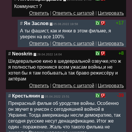
Коммунист ?
Ответить
|
Ответить с цитатой
|
Цитировать
+17
#
Ян Заслов
05.08.2022 19:58
А ты фашист, как и янки в этом фильме, я
уверен на все 100%
Ответить
|
Ответить с цитатой
|
Цитировать
+8
#
Neoskrin
29.04.2022 14:04
Шедевральное кино в шедевральной озвучке,что ж
я полностью проникся всем ужасам войны,и не
хотел бы я там побывать,а так браво режиссёру и
актёрам
Ответить
|
Ответить с цитатой
|
Цитировать
-39
#
Крестьянин
05.04.2022 15:51
Прекрасный фильм об уродстве войны. Особенно
он звучит в унисон с сегодняшней войной в
Украине. Тогда американцы несли демократию, так
сегодня русские несут денацификацию. Итог же
один - поражение. Жаль что такого фильма не