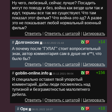
Ну чего, любезный, сейчас лучше? Посадить
могут по поводу и без, война как везде шли так и
идут, тюрьмы все так же существуют. Что там
показал этот фильм? Что война-это ад? А разве
это не показывает любой нормальный военный
фильм?
Ответить
|
Ответить с цитатой
|
Цитировать
+14
#
Долгоносик
13.02.2022 21:44
А почему после "ГУЛАГ" стоит вопросительный
знак, автор комментария сам в душе не е**т, что
было бы?
Ответить
|
Ответить с цитатой
|
Цитировать
+156
#
goblin-online.info
20.12.2021 08:04
Я специально оставил твой упоротый
комментарий, дабы люди посмеялись над
тупизной и безграмотностью малолетнего
дебила.
Ответить
|
Ответить с цитатой
|
Цитировать
+18
#
Орк
08.01.2022 16:07