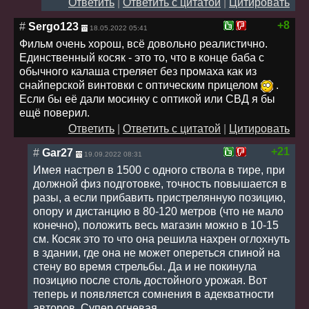
Ответить
|
Ответить с цитатой
|
Цитировать
+8
#
Sergo123
18.05.2022 05:41
Фильм очень хорош, всё довольно реалистично.
Единственный косяк - это то, что в конце баба с
обычного калаша стреляет без промаха как из
снайперской винтовки с оптическим прицелом
.
Если бы её дали мосинку с оптикой или СВД я бы
ещё поверил.
Ответить
|
Ответить с цитатой
|
Цитировать
+21
#
Gar27
19.09.2022 08:31
Имея настрел в 1500 с одного ствола в тире, при
должной физ подготовке, точность повышается в
разы, а если прибавить пристрелянную позицию,
опору и дистанцию в 80-120 метров (что не мало
конечно), положить весь магазин можно в 10-15
см. Косяк это то что она решила нахрен оглохнуть
в здании, где она не может опереться спиной на
стену во время стрельбы. Да и не покинула
позицию после столь достойного урожая. Вот
теперь и появляется сомнения в адекватности
авторов. Супер огневая