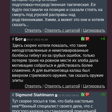
подготовка+посредственная тактическая. Ее
будто поставили на позицию и сказали стоять на
смерть под угрозой расправы над
родственниками. Хммм, а может это они и хотели
сказать...
Ответить
|
Ответить с цитатой
|
Цитировать
+4
#
Бот
06.07.2022 01:49
Здесь скорее хотели показать, что такие
неподготовленные и немотивированные
болбесы гибнут из-за грубых ошибок, только
потеряв троих на ровном месте их злоба дала
мотивацию собраться и действовать более
слаженно. А для вьетконговца калаш был
вверхом стрелкового оружия, так сказать оружие
элиты
Ответить
|
Ответить с цитатой
|
Цитировать
+5
#
Sigmund Stahlmann
22.05.2022 08:41
Тут скорее посыл в том, что баба настолько
нев**бенный специалист своего дела, что с
простого калаша со стандартной прицельной