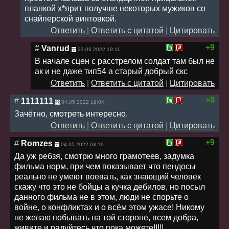
планкой х*ярит получше некоторых мужиков со
снайперской винтовкой.
Ответить
|
Ответить с цитатой
|
Цитировать
+9
#
Vanrud
23.06.2022 19:11
В начале сцен с расстрелом солдат там был не
ак и не даже тип54 а старый добрый скс
Ответить
|
Ответить с цитатой
|
Цитировать
+8
#
1111111
04.05.2022 19:04
Зачётно, смотреть интересно.
Ответить
|
Ответить с цитатой
|
Цитировать
+9
#
Romzes
04.05.2022 03:19
Да уж ребзя, смотрю много грамотеев, задумка
фильма норм, при чем показывает что пендосы
реально не умеют воевать, как знающий человек
скажу что это не бойцы а кучка дебилов, но посыл
данного фильма не в этом, люди не спорьте о
войне, о конфликтах и о всём этом ужасе! Никому
не желаю побывать на той стороне, всем добра,
живите и радуйтесь что пока можете!!!!!