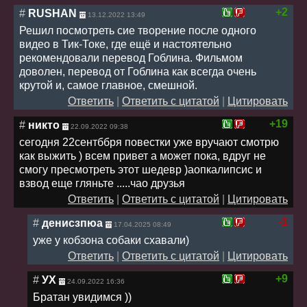
+2
#
RUSHAN
13.12.2022 13:49
Решил посмотреть сие творение после одного
видео в Тик-Токе, где ещё и настоятельно
рекомендовали перевод Гоблина. Фильмом
доволен, перевод от Гоблина как всегда очень
крутой и, самое главное, смешной.
Ответить
|
Ответить с цитатой
|
Цитировать
+19
#
никто
22.09.2022 09:38
сегодня 22сентббря повестки уже вручают смотрю
как выжить ) всем привет а может пока, вдруг не
смогу пресмотреть этот шедевр )аопкалипсис и
взвод еще гляньте .....чао друзья
Ответить
|
Ответить с цитатой
|
Цитировать
-1
#
денисзпюа
17.04.2025 08:49
уже у кобзона собаки схавали)
Ответить
|
Ответить с цитатой
|
Цитировать
+9
#
УХ
24.09.2022 16:36
Братан увидимся ))