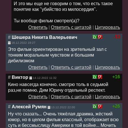
И это мы еще не говорим о том, что есть такое
понятие как "убийство из милосердия".
Ты вообще фильм смотрел(а)?
Ответить
|
Ответить с цитатой
|
Цитировать
-53
#
Шешера Никита Валерьевич
18.12.2022 19:27
Это фильм ориентирован на зрительный зал с
тонким моральным чувством и большим
дибилизмом
Ответить
|
Ответить с цитатой
|
Цитировать
+16
#
Виктор
14.12.2022 11:32
Кино навсегда конечно. смотрю толь в седьмой
раз,не помню. Дим Юричу отдельный респект.
Ответить
|
Ответить с цитатой
|
Цитировать
+26
#
Алексей Румян
13.12.2022 22:00
Ну что сказать... Очень тяжёлая драмма, жёсткий
юмор, но в целом фильм классный, отображает всю
суть и бессмыслицу Америки в той войне... Мочить