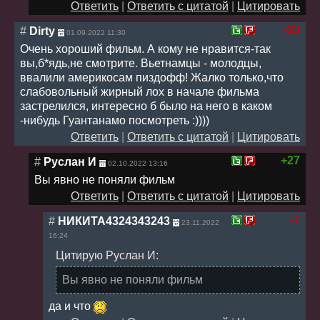
Ответить
|
Ответить с цитатой
|
Цитировать
-23
#
Dirty
01.09.2022 11:30
Очень хороший фильм. А кому не нравится-так
вы,б*ядь,не смотрите. Вьетнамцы - молодцы,
ввалили америкосам пиздофф! Жалко только,что
слабовольный жирный лох в начале фильма
застрелился, интересно б было на него в каком
-нибудь Гуантанамо посмотреть :))))
Ответить
|
Ответить с цитатой
|
Цитировать
+27
#
Руслан И
02.10.2022 13:16
Вы явно не поняли фильм
Ответить
|
Ответить с цитатой
|
Цитировать
-7
#
НИКИТА4324343243
23.11.2022
16:24
Цитирую Руслан И:
Вы явно не поняли фильм
да и что