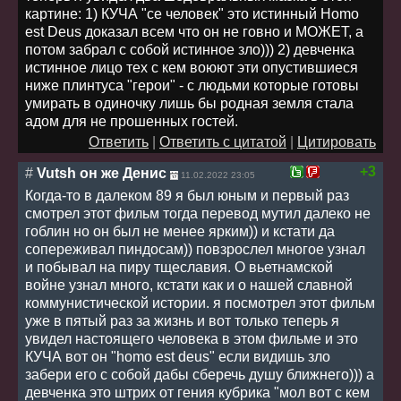
картине: 1) КУЧА "се человек" это истинный Homo
est Deus доказал всем что он не говно и МОЖЕТ, а
потом забрал с собой истинное зло))) 2) девченка
истинное лицо тех с кем воюют эти опустившиеся
ниже плинтуса "герои" - с людьми которые готовы
умирать в одиночку лишь бы родная земля стала
адом для не прошенных гостей.
Ответить
|
Ответить с цитатой
|
Цитировать
+3
#
Vutsh он же Денис
11.02.2022 23:05
Когда-то в далеком 89 я был юным и первый раз
смотрел этот фильм тогда перевод мутил далеко не
гоблин но он был не менее ярким)) и кстати да
сопереживал пиндосам)) повзрослел многое узнал
и побывал на пиру тщеславия. О вьетнамской
войне узнал много, кстати как и о нашей славной
коммунистической истории. я посмотрел этот фильм
уже в пятый раз за жизнь и вот только теперь я
увидел настоящего человека в этом фильме и это
КУЧА вот он "homo est deus" если видишь зло
забери его с собой дабы сберечь душу ближнего))) а
девченка это штрих от гения кубрика "мол вот с кем