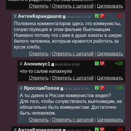
Ответить
|
Ответить с цитатой
|
Цитировать
-61
#
АнтонКарандашов
16.05.2022 17:52
Половина комментаторов здесь это коммунисты,
сочувствующие в этом фильме Вьетнамцам.
Наверно потому что сами в душе азиаты в шкуре
белого человека, которым нравится работать за
кусок хлеба.
Ответить
|
Ответить с цитатой
|
Цитировать
+10
#
Анонимус1
29.08.2024 21:58
что-то салом напахнуло
Ответить
|
Ответить с цитатой
|
Цитировать
+16
#
ЯрославПопов
15.01.2023 17:15
А ты давно в России коммунистов видел?
Для того, чтобы сочувствовать вьетнамцам, не
обязательно быть коммунистам. Достаточно
быть человеком.
Ответить
|
Ответить с цитатой
|
Цитировать
-11
#
АнтонКарандашов
16.05.2022 17:48