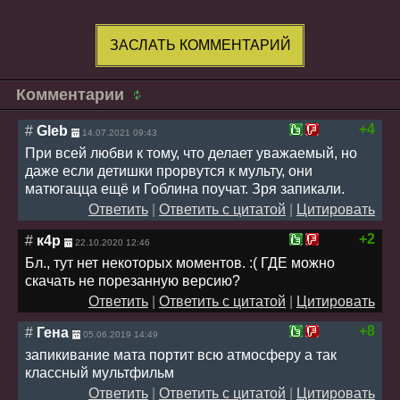
ЗАСЛАТЬ КОММЕНТАРИЙ
Комментарии
+4
#
Gleb
14.07.2021 09:43
При всей любви к тому, что делает уважаемый, но
даже если детишки прорвутся к мульту, они
матюгацца ещё и Гоблина поучат. Зря запикали.
Ответить
|
Ответить с цитатой
|
Цитировать
+2
#
к4р
22.10.2020 12:46
Бл., тут нет некоторых моментов. :( ГДЕ можно
скачать не порезанную версию?
Ответить
|
Ответить с цитатой
|
Цитировать
+8
#
Гена
05.06.2019 14:49
запикивание мата портит всю атмосферу а так
классный мультфильм
Ответить
|
Ответить с цитатой
|
Цитировать