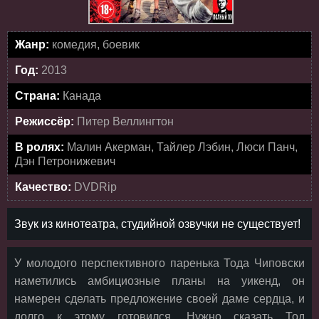
Жанр:
комедия, боевик
Год:
2013
Страна:
Канада
Режиссёр:
Питер Веллингтон
В ролях:
Малин Акерман, Тайлер Лэбин, Люси Панч,
Дэн Петронижевич
Качество:
DVDRip
Звук из кинотеатра, студийной озвучки не существует!
У молодого перспективного паренька Тода Чиповски
наметились амбициозные планы на уикенд, он
намерен сделать предложение своей даме сердца, и
долго к этому готовился. Нужно сказать Тод