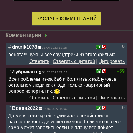
ЗАСЛАТЬ КОММЕНТАРИЙ
Комментарии
0
#
dranik1078
27.04.2023 19:28
ребята!!! нужны все саундтреки из этого фильма
Ответить
|
Ответить с цитатой
|
Цитировать
+59
#
Лубрикант
31.05.2022 21:02
Все проблемы из-за баб и болтливых каблуков, в
остальном люди как люди, только квартирный
вопрос испортил их.
Ответить
|
Ответить с цитатой
|
Цитировать
0
#
Вован2022
03.04.2022 19:43
Да меня тоже крайне удивило, спокойствие и
рассчетливость девушки пухлого. Если что она его
сама может завалить если не плану все пойдет