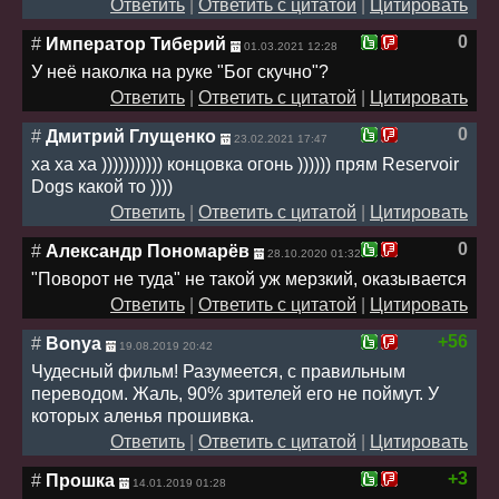
Ответить
|
Ответить с цитатой
|
Цитировать
0
#
Император Тиберий
01.03.2021 12:28
У неё наколка на руке "Бог скучно"?
Ответить
|
Ответить с цитатой
|
Цитировать
0
#
Дмитрий Глущенко
23.02.2021 17:47
ха ха ха ))))))))))) концовка огонь )))))) прям Reservoir
Dogs какой то ))))
Ответить
|
Ответить с цитатой
|
Цитировать
0
#
Александр Пономарёв
28.10.2020 01:32
"Поворот не туда" не такой уж мерзкий, оказывается
Ответить
|
Ответить с цитатой
|
Цитировать
+56
#
Bonya
19.08.2019 20:42
Чудесный фильм! Разумеется, с правильным
переводом. Жаль, 90% зрителей его не поймут. У
которых аленья прошивка.
Ответить
|
Ответить с цитатой
|
Цитировать
+3
#
Прошка
14.01.2019 01:28