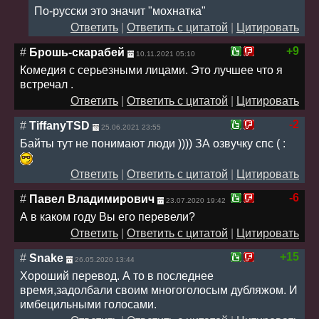
По-русски это значит "мохнатка"
Ответить
|
Ответить с цитатой
|
Цитировать
+9
#
Брошь-скарабей
10.11.2021 05:10
Комедия с серьезными лицами. Это лучшее что я
встречал .
Ответить
|
Ответить с цитатой
|
Цитировать
-2
#
TiffanyTSD
25.06.2021 23:55
Байты тут не понимают люди )))) ЗА озвучку спс ( :
Ответить
|
Ответить с цитатой
|
Цитировать
-6
#
Павел Владимирович
23.07.2020 19:42
А в каком году Вы его перевели?
Ответить
|
Ответить с цитатой
|
Цитировать
+15
#
Snake
26.05.2020 13:44
Хороший перевод. А то в последнее
время,задолбали своим многоголосым дубляжом. И
имбецильными голосами.