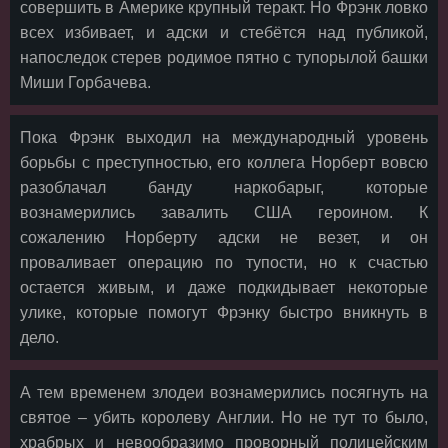
совершить в Америке крупный теракт. Но Фрэнк ловко
всех избивает, и адски и стебётся над публикой,
напоследок стерев родимое пятно с тупорылой башки
Миши Горбачева.
Пока Фрэнк выходил на международный уровень
борьбы с преступностью, его коллега Норберт вовсю
разоблачал банду наркобарыг, которые
вознамерились завалить США героином. К
сожалению Норберту адски не везет, и он
проваливает операцию по тупости, но к счастью
остается живым, и даже подкидывает некоторые
улике, которые помогут Фрэнку быстро вникнуть в
дело.
А тем временем злодеи вознамерились посягнуть на
святое – убить королеву Англии. Но не тут то было,
храбрых и невообразимо проворный полицейским