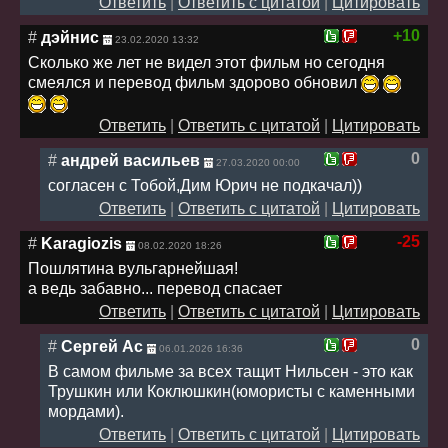
Ответить
|
Ответить с цитатой
|
Цитировать
+10
#
дэйнис
23.02.2020 13:32
Сколько же лет не видел этот фильм но сегодня
смеялся и перевод фильм здорово обновил
Ответить
|
Ответить с цитатой
|
Цитировать
0
#
андрей васильев
27.03.2020 00:00
согласен с Тобой,Дим Юрич не подкачал))
Ответить
|
Ответить с цитатой
|
Цитировать
-25
#
Karagiozis
08.02.2020 18:26
Пошлятина вульгарнейшая!
а ведь забавно... перевод спасает
Ответить
|
Ответить с цитатой
|
Цитировать
0
#
Сергей Ас
06.01.2026 16:36
В самом фильме за всех тащит Нильсен - это как
Трушкин или Коклюшкин(юмористы с каменными
мордами).
Ответить
|
Ответить с цитатой
|
Цитировать