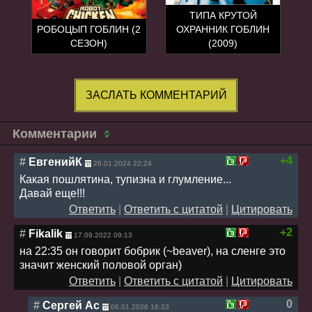
ТИПА КРУТОЙ
РОБОЦЫП ГОБЛИН (2
ОХРАННИК ГОБЛИН
СЕЗОН)
(2009)
ЗАСЛАТЬ КОММЕНТАРИЙ
Комментарии
+4
#
ЕвгенийК
26.01.2024 22:24
Какая пошлятина, тупизна и глумление...
Давай еще!!!
Ответить
|
Ответить с цитатой
|
Цитировать
+2
#
Fikalik
17.09.2022 09:13
на 22:35 он говорит бобрик (~beaver), на сленге это
значит женский половой орган)
Ответить
|
Ответить с цитатой
|
Цитировать
0
#
Сергей Ас
06.01.2026 16:33