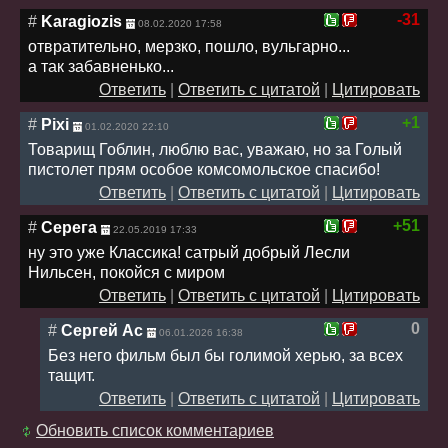
-31
#
Karagiozis
08.02.2020 17:58
отвратительно, мерзко, пошло, вульгарно...
а так забавненько...
Ответить
|
Ответить с цитатой
|
Цитировать
+1
#
Pixi
01.02.2020 22:10
Товарищ Гоблин, люблю вас, уважаю, но за Голый
пистолет прям особое комсомольское спасибо!
Ответить
|
Ответить с цитатой
|
Цитировать
+51
#
Серега
22.05.2019 17:33
ну это уже Классика! сатрый добрый Лесли
Нильсен, покойся с миром
Ответить
|
Ответить с цитатой
|
Цитировать
0
#
Сергей Ас
06.01.2026 16:38
Без него фильм был бы голимой херью, за всех
тащит.
Ответить
|
Ответить с цитатой
|
Цитировать
Обновить список комментариев