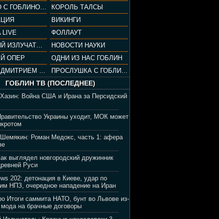
СОПРАНО С ГОБЛИНОМ (РАЗБОР СЕРИАЛА)
КОРОЛЬ ТАЛСЫ
АЦИЯ
ВИКИНГИ
 LIVE
ФОЛЛАУТ
ВЕЧЕРНИЙ ИЗЛУЧАТЕЛЬ
НОВОСТИ НАУКИ
Й ОПЕР
ОДНИ ИЗ НАС ГОБЛИН
ВЕЧЕР С ДМИТРИЕМ ПУЧКОВЫМ
ПРОСЛУШКА С ГОБЛИНОМ
ГОБЛИН ТВ (ПОСЛЕДНЕЕ)
 Хазин: Война США и Ирана за Персидский
Правительство Украины уходит, МОК может
нкротом
 Шемякин: Роман Медокс, часть 1: афера
зе
Как выглядел новгородский дружинник
Древней Руси
ews 202: детонация в Киеве, удар по
им НПЗ, очередное нападение на Иран
ро Итоги саммита НАТО, бунт во Львове из-
 мода на брачные договоры