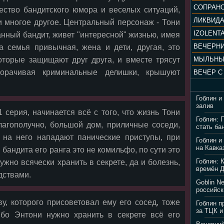
ество бандитского юмора и веселых ситуаций,
ЛИКВИД
 многое другое. Центральный персонаж - Тони
IZOLENTA
нный бандит, живет "интересной" жизнью, имея
а семья привычная, жена и дети, другая, это
оторые защищают друг друга, и вместе трясут
МЫЛЬНЫ
ворачивая криминальные делишки, крышуют
Гоблин и
залив
 серия, начинается всё с того, что жизнь Тони
Гоблин: 
лагополучно, большой дом, приличные соседи,
стать ба
, на него нападают панические приступы, при
Гоблин и
на Кавка
 бандита его ранга это не комильфо, по сути это
Гоблин: 
ужно всячески хранить в секрете, да и болезнь,
времён 
дствами.
Goblin N
российск
ву, которого присоветовал ему его сосед, тоже
Гоблин п
за ТЦК и
ибо Энтони нужно хранить в секрете всё его