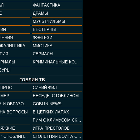
АЛ
ФАНТАСТИКА
Е
ДРАМЫ
МУЛЬТФИЛЬМЫ
ФИИ
ВЕСТЕРНЫ
ЧЕНИЯ
ФЭНТЕЗИ
ОКАЛИПТИКА
МИСТИКА
ОПИЯ
СЕРИАЛЫ
ЕРИАЛЫ
КРИМИНАЛЬНЫЕ КОМЕДИИ
ЗУРЫ
ГОБЛИН ТВ
ОПРОС
СИНИЙ ФИЛ
ЙМЕР
БЕСЕДЫ С ГОБЛИНОМ
КУЛЬТУРА И ОБРАЗОВАНИЕ
GOBLIN NEWS
 НА ВОПРОСЫ
В ЦЕПКИХ ЛАПАХ
РИМ С КЛИМУСОМ СКАРАБЕУСОМ
ТЯЖКИЕ
ИГРА ПРЕСТОЛОВ
"ПАЦАНЫ" С ГОБЛИНОМ
СТОЛЕТНЯЯ ВОЙНА С КЛИМОМ ЖУКОВЫМ И ГОБЛИНОМ