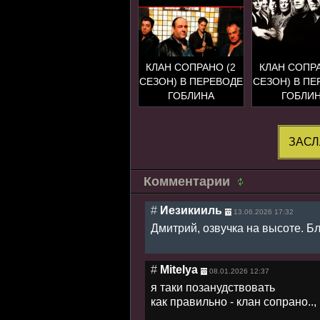
КЛАН СОПРАНО (2
КЛАН СОПРА
СЕЗОН) В ПЕРЕВОДЕ
СЕЗОН) В ПЕ
ГОБЛИНА
ГОБЛИ
ЗАСЛ
Комментарии
#
Иезикииль
13.06.2026 17:32
Дмитрий, озвучка на высоте. Б
#
Mitelya
08.01.2026 12:37
я таки позанудствовать
как правильно - клан сопрано..,