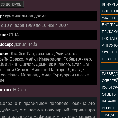
ез цензуры
КРИМИН
ВОЕННЫ
р:
криминальная драма
УЖАСЫ
БИОГРА
:
с 10 января 1999 по 10 июня 2007
ПРИКЛЮ
ана:
США
ПОСТАП
иссёр:
Дэвид Чейз
АНТИУТ
МУЛЬТС
олях:
Джеймс Гандольфини, Эди Фалко,
рейн Бракко, Майкл Империоли, Роберт Айлер,
БЕЗ ЦЕН
йми-Линн Сиглер, Доминик Кьянезе, Стив Ван
т, Тони Сирико, Винсент Пасторе, Дреа Де
РАЗВЕД
ео, Нэнси Маршанд, Аида Туртурро и многие
гие
ОПЕРГЕ
ество:
HDRip
ОТВЕТЫ
КАБА40К
 Сопрано в правильном переводе Гоблина это
ВО ВСЕ 
 дубляже, это весьма популярный сериал про
где итальянские мафиози жгут дуговой сваркой