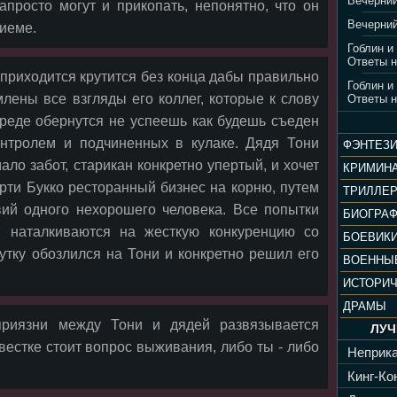
Вечерний
запросто могут и прикопать, непонятно, что он
Вечерний
риеме.
Гоблин и
Ответы н
риходится крутится без конца дабы правильно
Гоблин и
млены все взгляды его коллег, которые к слову
Ответы н
 среде обернутся не успеешь как будешь съеден
онтролем и подчиненных в кулаке. Дядя Тони
ФЭНТЕЗ
ло забот, старикан конкретно упертый, и хочет
КРИМИН
Арти Букко ресторанный бизнес на корню, путем
ТРИЛЛЕ
вий одного нехорошего человека. Все попытки
БИОГРА
й наталкиваются на жесткую конкуренцию со
БОЕВИК
утку обозлился на Тони и конкретно решил его
ВОЕННЫ
ИСТОРИ
ДРАМЫ
приязни между Тони и дядей развязывается
ЛУЧ
вестке стоит вопрос выживания, либо ты - либо
Неприка
Кинг-Кон