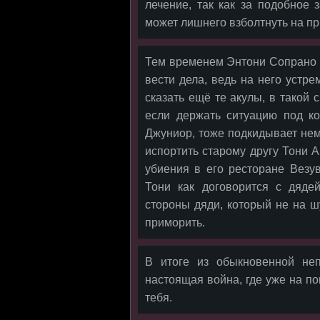
лечение, так как за подобное 
может лишнего взболтнуть на п
Тем временем Энтони Сопрано п
вести дела, ведь на него устре
сказать ещё те акулы, в такой
если держать ситуацию под к
Джуниор, тоже подкидывает нема
испортить старому другу Тони 
убиения в его ресторане Везу
Тони как договорится с дяде
стороны дяди, который не на ш
приморить.
В итоге из обыкновенной не
настоящая война, где уже на по
тебя.