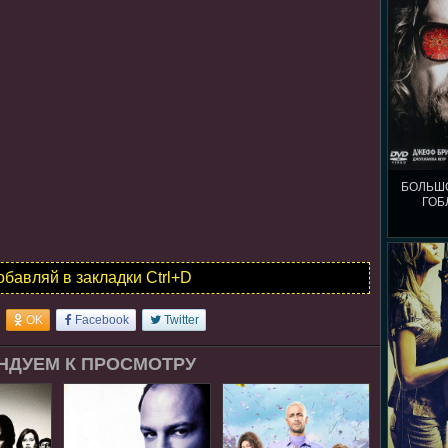
БОЛЬШ
ГОБ
обавляй в закладки Ctrl+D
OK
Facebook
Twitter
НДУЕМ К ПРОСМОТРУ