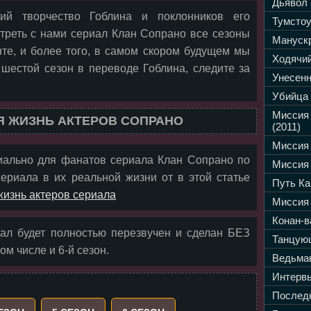
Дьявол 
ий творчество Гоблина и поклонников его
Тумстоу
треть с нами сериал Клан Сопрано все сезоны
Манускр
нте, и более того, в самом скором будущем мы
Ходячий
шестой сезон в переводе Гоблина, следите за
Унесенн
Убийца 
Миссия
 ЖИЗНЬ АКТЕРОВ СОПРАНО
(2011)
Миссия 
ально для фанатов сериала Клан Сопрано по
Миссия 
ериала в их реальной жизни от в этой статье
Путь Ка
жизнь актеров сериала
Миссия 
Конан-в
л будет полностью перезвучен и сделан БЕЗ
Танцующ
ом числе и 6-й сезон.
Ведьмак
Интервь
Последн