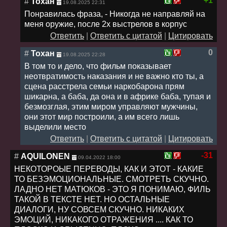
+1
#
Тохан
19.08.2025 22:31
Понравилась фраза, - Никогда не направляй на
меня оружие, после 2х выстрелов в корпус
Ответить
|
Ответить с цитатой
|
Цитировать
0
#
Тохан
19.08.2025 22:28
В том то и дело, что фильм показывает
неотвратимость наказания и не важно кто ты, а
сцена расстрела семьи наркобарона прям
шикарна, а баба, да она и в африке баба, тупая и
безмозглая, этим миром управляют мужчины,
они этот мир построили, а им всего лишь
выделили место
Ответить
|
Ответить с цитатой
|
Цитировать
-31
#
AQUILONEN
09.04.2022 18:00
НЕКОТОРОЫЕ ПЕРЕВОДЫ, КАК И ЭТОТ - КАКИЕ
ТО БЕЗЭМОЦИОНАЛЬНЫЕ. СМОТРЕТЬ СКУЧНО.
ЛАДНО НЕТ МАТЮКОВ - ЭТО Я ПОНИМАЮ, ФИЛЬ
ТАКОЙ В ТЕКСТЕ НЕТ. НО ОСТАЛЬНЫЕ
ДИАЛОГИ, НУ СОВСЕМ СКУЧНО. НИКАКИХ
ЭМОЦИЙ, НИКАКОГО ОТРАЖЕНИЯ .... КАК ТО