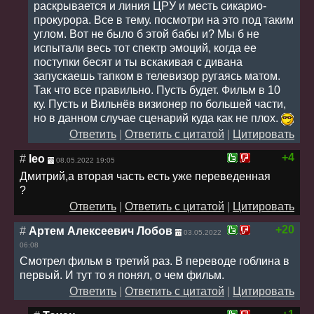
раскрывается и линия ЦРУ и месть сикарио-
прокурора. Все в тему. посмотри на это под таким
углом. Вот не было б этой бабы и? Мы б не
испытали весь тот спектр эмоций, когда ее
поступки бесят и ты вскакивая с дивана
запускаешь тапком в телевизор ругаясь матом.
Так что все правильно. Пусть будет. Фильм в 10
ку. Пусть и Вильнёв визионер по большей части,
но в данном случае сценарий куда как не плох.
Ответить
|
Ответить с цитатой
|
Цитировать
+4
#
leo
08.05.2022 19:05
Дмитрий,а вторая часть есть уже переведенная
?
Ответить
|
Ответить с цитатой
|
Цитировать
+20
#
Артем Алексеевич Лобов
03.05.2022
06:08
Смотрел фильм в третий раз. В переводе гоблина в
первый. И тут то я понял, о чем фильм.
Ответить
|
Ответить с цитатой
|
Цитировать