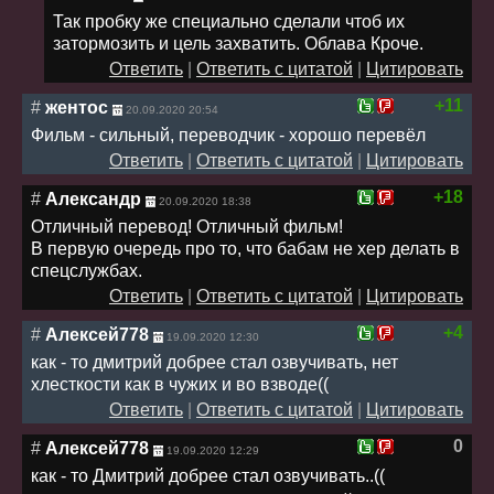
Так пробку же специально сделали чтоб их
затормозить и цель захватить. Облава Кроче.
Ответить
|
Ответить с цитатой
|
Цитировать
+11
#
жентос
20.09.2020 20:54
Фильм - сильный, переводчик - хорошо перевёл
Ответить
|
Ответить с цитатой
|
Цитировать
+18
#
Александр
20.09.2020 18:38
Отличный перевод! Отличный фильм!
В первую очередь про то, что бабам не хер делать в
спецслужбах.
Ответить
|
Ответить с цитатой
|
Цитировать
+4
#
Алексей778
19.09.2020 12:30
как - то дмитрий добрее стал озвучивать, нет
хлесткости как в чужих и во взводе((
Ответить
|
Ответить с цитатой
|
Цитировать
0
#
Алексей778
19.09.2020 12:29
как - то Дмитрий добрее стал озвучивать..((