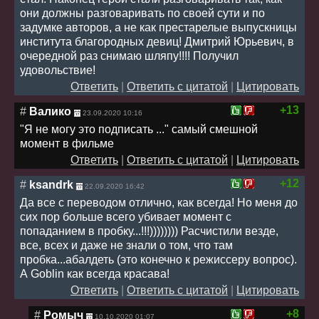
они должны разговаривать по своей сути и по
задумке авторов, а не как престарелые выпускницы
института благородных девиц! Дмитрий Юрьевич, в
очередной раз снимаю шляпу!!!! Получил
удовольствие!
Ответить
|
Ответить с цитатой
|
Цитировать
+13
#
Валико
23.09.2020 10:16
"Я не могу это подписать ..." самый смешной
момент в фильме
Ответить
|
Ответить с цитатой
|
Цитировать
+12
#
ksandrk
22.09.2020 16:42
Да все с переводом отлично, как всегда! Но меня до
сих пор больше всего убивает момент с
попаданием в пробку...!!!)))))))) Расчистили везде,
все, всех и даже не знали о том, что там
пробка...абалдеть (это конечно к режиссеру вопрос).
А Goblin как всегда красава!
Ответить
|
Ответить с цитатой
|
Цитировать
+8
#
Ромыч
10.10.2020 01:07