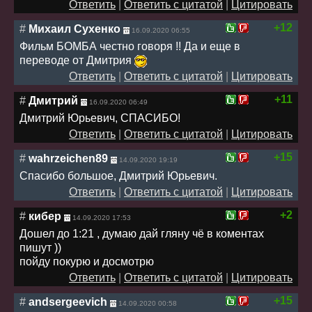
Ответить
|
Ответить с цитатой
|
Цитировать
+12
#
Михаил Сухенко
16.09.2020 06:55
Фильм БОМБА честно говоря !! Да и еще в
переводе от Дмитрия
Ответить
|
Ответить с цитатой
|
Цитировать
+11
#
Дмитрий
16.09.2020 06:49
Дмитрий Юрьевич, СПАСИБО!
Ответить
|
Ответить с цитатой
|
Цитировать
+15
#
wahrzeichen89
14.09.2020 19:19
Спасибо большое, Дмитрий Юрьевич.
Ответить
|
Ответить с цитатой
|
Цитировать
+2
#
кибер
14.09.2020 17:53
Дошел до 1:21 , думаю дай гляну чё в коментах
пишут ))
пойду покурю и досмотрю
Ответить
|
Ответить с цитатой
|
Цитировать
+15
#
andsergeevich
14.09.2020 00:58