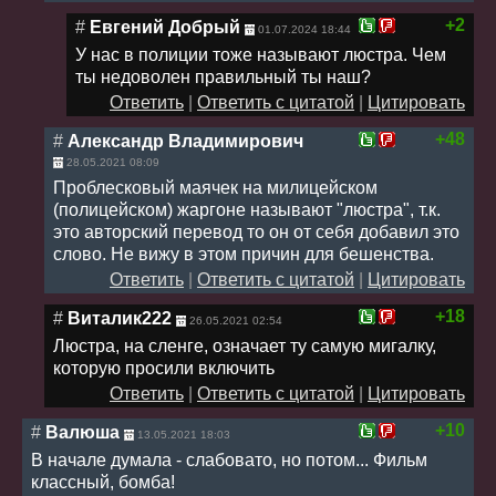
+2
#
Евгений Добрый
01.07.2024 18:44
У нас в полиции тоже называют люстра. Чем
ты недоволен правильный ты наш?
Ответить
|
Ответить с цитатой
|
Цитировать
+48
#
Александр Владимирович
28.05.2021 08:09
Проблесковый маячек на милицейском
(полицейском) жаргоне называют "люстра", т.к.
это авторский перевод то он от себя добавил это
слово. Не вижу в этом причин для бешенства.
Ответить
|
Ответить с цитатой
|
Цитировать
+18
#
Виталик222
26.05.2021 02:54
Люстра, на сленге, означает ту самую мигалку,
которую просили включить
Ответить
|
Ответить с цитатой
|
Цитировать
+10
#
Валюша
13.05.2021 18:03
В начале думала - слабовато, но потом... Фильм
классный, бомба!