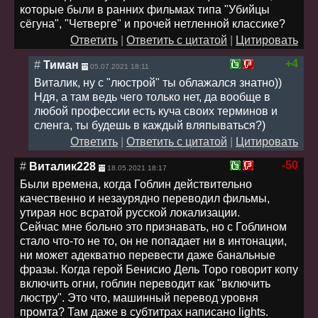
которые были в ранних фильмах типа "Убийцы
сёгуна", "Четверге" и прочей нетленной классике?
Ответить
|
Ответить с цитатой
|
Цитировать
+4
#
Тиман
05.07.2021 18:11
Виталик, ну с "люстрой" ты облажался знатно))
Ндя, а там ведь чего только нет, да вообще в
любой профессии есть куча своих терминов и
сленга, ты будешь в каждый вляпываться?)
Ответить
|
Ответить с цитатой
|
Цитировать
-50
#
Виталик228
18.05.2021 18:17
Были времена, когда Гоблин действительно
качественно и незаурядно переводил фильмы,
утирая нос всратой русской локализации.
Сейчас мне больно это признавать, но с Гоблином
стало что-то не то, он не попадает ни в интонации,
ни может адекватно перевести даже банальные
фразы. Когда герой Бенисио Дель Торо говорит копу
включить огни, гоблин переводит как "включить
люстру". Это что, машинный перевод уровня
промта? Там даже в субтитрах написано lights.