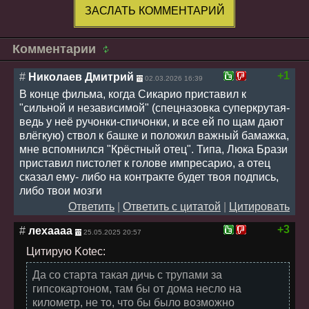
ЗАСЛАТЬ КОММЕНТАРИЙ
Комментарии
+1
#
Николаев Дмитрий
02.03.2026 16:39
В конце фильма, когда Сикарио приставил к
"сильной и независимой" (спецназовка суперкрутая-
ведь у неё ручонки-спичонки, и все ей по щам дают
влёгкую) ствол к башке и положил важный бамажка,
мне вспомнился "Крёстный отец". Типа, Люка Брази
приставил пистолет к голове импресарио, а отец
сказал ему- либо на контракте будет твоя подпись,
либо твои мозги
Ответить
|
Ответить с цитатой
|
Цитировать
+3
#
лехаааа
25.05.2025 20:57
Цитирую Kotec:
Да со старта такая дичь с трупами за
гипсокартоном, там бы от дома несло на
километр, не то, что бы было возможно