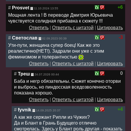
+6
#
Prosvet
11.10.2024 13:55
Мощная лента ! В переводе Дмитрия Юрьевича
чувствуется солидная прибавка к сюжету !!!
Ответить
|
Ответить с цитатой
|
Цитировать
-3
#
Светослав
02.09.2023 00:39
Ути-пути, женщина супер боец! Как же это
реалистично(НЕТ!). Задрали они уже с этим
феминизмом и толерантностью
Ответить
|
Ответить с цитатой
|
Цитировать
0
#
Треш
24.07.2026 00:44
Баба и негр обязательны. Сюжет конечно оторви
и выбрось, но пиндосская вседозволенность
показана хорошо.
Ответить
|
Ответить с цитатой
|
Цитировать
+4
#
fyvnik
14.09.2025 20:37
А как же сержант Рипли из Чужих?
Да и Блант в Грань Будущего отлично
смотрелась. Здесь у Блант роль другая - показать