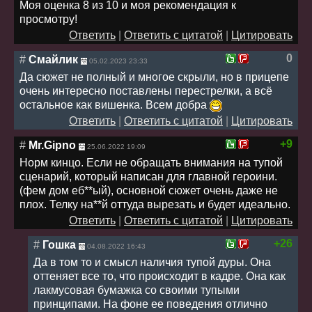
Моя оценка 8 из 10 и моя рекомендация к
просмотру!
Ответить
|
Ответить с цитатой
|
Цитировать
0
#
Смайлик
05.02.2023 23:33
Да сюжет не полный и многое скрыли, но в прицепе
очень интересно поставлены перестрелки, а всё
остальное как вишенка. Всем добра
Ответить
|
Ответить с цитатой
|
Цитировать
+9
#
Mr.Gipno
25.06.2022 19:09
Норм кинцо. Если не обращать внимания на тупой
сценарий, который написан для главной героини.
(фем дом еб**ый), основной сюжет очень даже не
плох. Телку на**й оттуда вырезать и будет идеально.
Ответить
|
Ответить с цитатой
|
Цитировать
+26
#
Гошка
04.08.2022 16:43
Да в том то и смысл наличия тупой дуры. Она
оттеняет все то, что происходит в кадре. Она как
лакмусовая бумажка со своими тупыми
принципами. На фоне ее поведения отлично