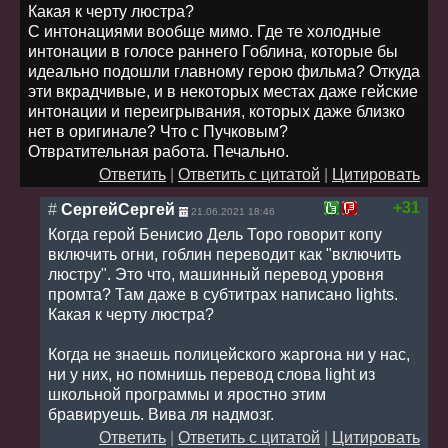
Какая к черту люстра?
С интонациями вообще мимо. Где те холодные
интонации в голосе раннего Гоблина, которые бы
идеально подошли главному герою фильма? Откуда
эти вкрадчивые, и в некоторых местах даже гейские
интонации и переигрывания, которых даже близко
нет в оригинале? Что с Пучковым?
Отвратительная работа. Печально.
Ответить
|
Ответить с цитатой
|
Цитировать
+31
#
СергейСергей
21.06.2021 18:46
Когда герой Бенисио Дель Торо говорит копу
включить огни, гоблин переводит как "включить
люстру". Это что, машинный перевод уровня
промта? Там даже в субтитрах написано lights.
Какая к черту люстра?
Когда не знаешь полицейского жаргона ни у нас,
ни у них, но помнишь перевод слова light из
школьной программы и яростно этим
бравируешь. Вива ля надмозг.
Ответить
|
Ответить с цитатой
|
Цитировать