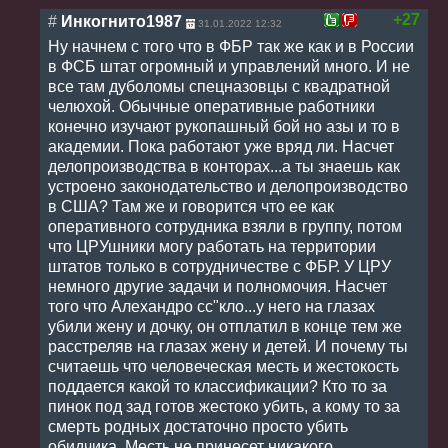
+27
#
Инкогнито1987
31.01.2022 12:32
Ну начнем с того что в ФБР так же как и в России
в ФСБ штат огромный и управлений много. И не
все там дуболомы спецназовцы с квадратной
челюхой. Обычные оперативные работники
конечно изучают рукопашный бой но азы и то в
академии. Пока работают уже вряд ли. Насчет
делопроизводства в конторах...а ты знаешь как
устроено законодательство и делопроизводство
в США? Там же и говорится что ее как
оперативного сотрудника взяли в группу, потом
что ЦРУшники могу работать на территории
штатов только в сотрудничестве с ФБР. У ЦРУ
немного другие задачи и полномочия. Насчет
того что Алехандро сс"кло...у него на глазах
убили жену и дочку, он отплатил в конце тем же
расстреляв на глазах жену и детей. И почему ты
считаешь что человеческая месть и жестокость
поддается какой то классификации? Кто то за
пинок под зад готов жестоко убить, а кому то за
смерть родных достаточно просто убить
обидчика. Месть не принесет никакого