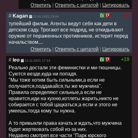
Ответить
|
Ответить с цитатой
|
Цитировать
-20
#
Kagan
21.01.2022 23:04
тупейший фильм. Агенты ведут себя как дети в
детском саду. Трогают все подряд, не откидывают
оружие от пораженных противников, истерят перед
начальством....
Ответить
|
Ответить с цитатой
|
Цитировать
+19
#
leo
13.11.2021 17:14
Реально достали эти феминистки и ми-тюшницы.
Суются везде,куда ни попадя.
"Мы тоже хотим быть сильными,а если не
получается,поддавайся,ты же мужчина".
Правила определяют сильные,а если не
нравится,иди на кухню,котлеты жарить,никто не
собирается с тобой цацкаться,а если и этого не
умеешь,тогда кому ты нужна.
А то привыкли права качать и ждать,что мужчина
будет жертвовать собой из-за них.
Недавно смотрел все части "Парк юрского