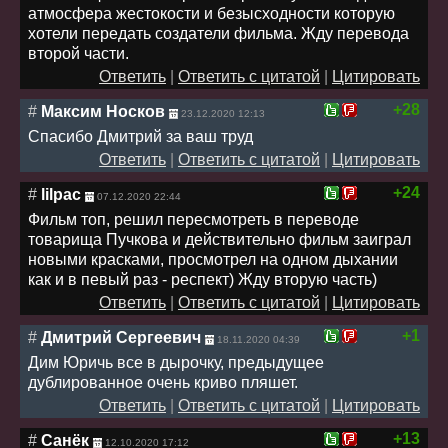
атмосфера жестокости и безысходности которую
хотели передать создатели фильма. Жду перевода
второй части.
Ответить
|
Ответить с цитатой
|
Цитировать
+28
#
Максим Носков
23.12.2020 12:13
Спасибо Дмитрий за ваш труд
Ответить
|
Ответить с цитатой
|
Цитировать
+24
#
lilpac
07.12.2020 22:44
Фильм топ, решил пересмотреть в переводе
товарища Пучкова и действительно фильм заиграл
новыми красками, просмотрел на одном дыхании
как и в певый раз - респект) Жду вторую часть)
Ответить
|
Ответить с цитатой
|
Цитировать
+1
#
Дмитрий Сергеевич
18.11.2020 04:39
Дим Юричь все в дырочку, предыдущее
дублированное очень криво пляшет.
Ответить
|
Ответить с цитатой
|
Цитировать
+13
#
Санёк
12.10.2020 17:12