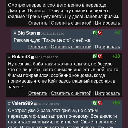
Смотрю впервые, соответственно в переводе
Дмитрия Пучкова. Тётку я эту помнится видел в
фильме "Грань будущего". Ну дела! Зацепил фильм.
Ответить
|
Ответить с цитатой
|
Цитировать
+2
#
Big Stan
08.03.2021 15:59
Рекомендую "Тихое место" с ней же.
Ответить
|
Ответить с цитатой
|
Цитировать
+18
#
Roland3
24.09.2020 17:33
Ну незнаю, баба такая залипательная, не бесило
что ее лицо так часто снимали ибо есть в ней что-то.
Фильм понравился, особенно концовка, когда
понимаешь что не Кейт здесь главный персонаж в
замесе.
Ответить
|
Ответить с цитатой
|
Цитировать
+55
#
Valera999
24.09.2020 16:23
Смотрел уже 2 раза этот фильм, но с этим
переводом фильм заиграл по-новому! Все диалоги
стали законченными, понятными. Сюжет понятнее
стал. Наконец герои стали разговаривать так, как