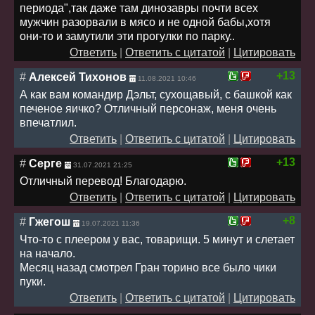
периода",так даже там динозавры почти всех
мужчин разорвали в мясо и не одной бабы,хотя
они-то и замутили эти прогулки по парку..
Ответить
|
Ответить с цитатой
|
Цитировать
+13
#
Алексей Тихонов
11.08.2021 10:46
А как вам командир Дэльт, сухощавый, с башкой как
печеное яичко? Отличный персонаж, меня очень
впечатлил.
Ответить
|
Ответить с цитатой
|
Цитировать
+13
#
Серге
31.07.2021 21:25
Отличный перевод! Благодарю.
Ответить
|
Ответить с цитатой
|
Цитировать
+8
#
Гжегош
19.07.2021 11:36
Что-то с плеером у вас, товарищи. 5 минут и слетает
на начало.
Месяц назад смотрел Гран торино все было чики
пуки.
Ответить
|
Ответить с цитатой
|
Цитировать