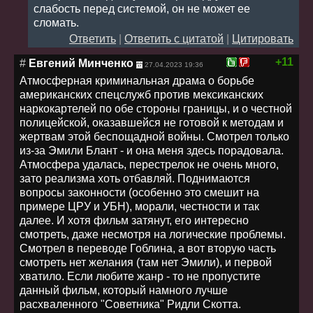
слабость перед системой, он не может ее
сломать.
Ответить
|
Ответить с цитатой
|
Цитировать
+11
#
Евгений Минченко
27.04.2023 19:36
Атмосферная криминальная драма о борьбе
американских спецслужб против мексиканских
наркокартелей по обе стороны границы, и о честной
полицейской, оказавшейся не готовой к методам и
жертвам этой беспощадной войны. Смотрел только
из-за Эмили Блант - и она меня здесь порадовала.
Атмосфера удалась, перестрелок не очень много,
зато реализма хоть отбавляй. Поднимаются
вопросы законности (особенно это смешит на
примере ЦРУ и УБН), морали, честности и так
далее. И хотя фильм затянут, его интересно
смотреть, даже несмотря на логические проблемы.
Смотрел в переводе Гоблина, а вот вторую часть
смотреть нет желания (там нет Эмили), и первой
хватило. Если любите жанр - то не пропустите
данный фильм, который намного лучше
расхваленного "Советника" Ридли Скотта.