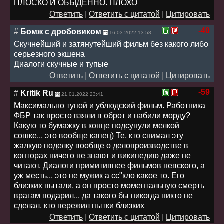
ПЛОСКО И ОБЫДЕННО. ПЛОХО
Ответить
|
Ответить с цитатой
|
Цитировать
-40
#
Бомж с дробовиком
16.03.2022 13:58
Скучнейший и затянутейший фильм без какого либо
серьезного экшена
Диалоги скучные и тупые
Ответить
|
Ответить с цитатой
|
Цитировать
-59
#
Kritik Ru
21.01.2022 23:41
Максимально тупой и ублюдский фильм. Работника
ФБР так просто взяли в оброт и набили морду?
Какую то бумажку в конце подсунули мелкой
сошке... это вообще капец) Те, кто снимал эту
жалкую поделку вообще о делопроизводстве в
конторах ничего не знают и википедию даже не
читают. Диалоги примитивнее фильмов невского, а
уж месть... это не мужик а сс"кло какое то. Его
близких пытали, а он просто моментальную смерть
врагам подарил... да такого бы никогда никто не
сделал, кто пережил пытки близких
Ответить
|
Ответить с цитатой
|
Цитировать