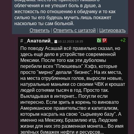
облегчения и не утешит боль в душе, а
жестокость по отношению к обидчику и то как
сильно ты его будешь мучить лишь покажет
насколько ты сам больной.
Ответить
|
Ответить с цитатой
|
Цитировать
+2
#
_Анатолий_
10.12.2023 18:35
По поводу Асашай всё правильно сказал, но
здесь ещё дело в устройстве современной
Мексики. После того как эти дуболомы
перебили всех "Плюшевых" Хэфэ, которые
просто "мирно" делали "бизнес". На их места,
на места отрубленных голов, выросли новые,
натуральные маньяки со своими ЧВК и крошат
людей сотнями тысяч в год. Просто так.
Выкладывая в интернет... Погугли если
интересно. Если зрить в корень то виновато
Американское правительство и капитализм,
которым насрать на свою "сырьевую базу". А
именно на Мексику, Бразилию итд. Людские
жизни для них это разменная монета... Во имя
зелёных бумажек нефти и ресурсов...