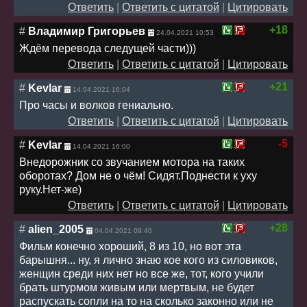
Ответить
|
Ответить с цитатой
|
Цитировать
+18
#
Владимир Григорьев
24.04.2021 10:53
Ждём перевода следущей части)))
Ответить
|
Ответить с цитатой
|
Цитировать
+21
#
Kevlar
14.04.2021 16:04
Про часы и волков гениально.
Ответить
|
Ответить с цитатой
|
Цитировать
-5
#
Kevlar
14.04.2021 16:00
Внедорожник со звучанием мотора на таких
оборотах? Дом не о чём! Сидят.Поднести к уху
руку.Нет-же)
Ответить
|
Ответить с цитатой
|
Цитировать
+28
#
alien_2005
04.04.2021 09:40
Фильм конечно хороший, 8 из 10, но вот эта
барышня... ну, я лично знаю кое кого из силовиков,
женщин среди них нет но все же, тот, кого учили
брать штурмом живым или мертвым, не будет
распускать сопли на то на сколько законно или не