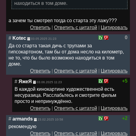
находиться в том доме.
а зачем ты смотрел тогда со старта эту лажу???
Ответить
|
Ответить с цитатой
|
Цитировать
0
#
Kotec
03.05.2025 21:23
Да со старта такая дичь с трупами за
гипсокартоном, там бы от дома несло на километр,
не то, что бы было возможно находиться в том
доме.
Ответить
|
Ответить с цитатой
|
Цитировать
+5
#
ЯжеЯ
03.06.2025 11:23
В каждой кинокартине художественной есть
несуразица. Расслабьтесь и смотрите фильм
просто и непринуждённо.
Ответить
|
Ответить с цитатой
|
Цитировать
+2
#
armands
23.02.2025 10:58
рекомендую
Ответить
|
Ответить с цитатой
|
Цитировать