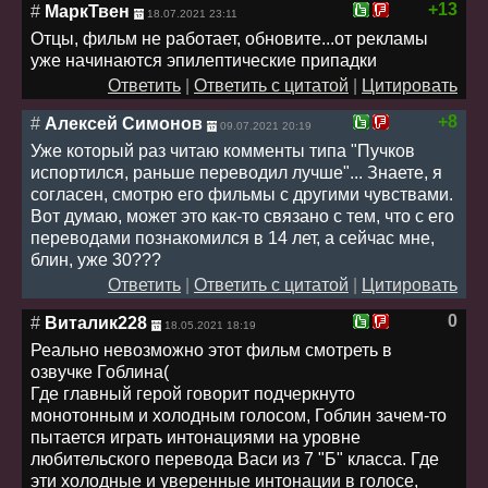
+13
#
МаркТвен
18.07.2021 23:11
Отцы, фильм не работает, обновите...от рекламы
уже начинаются эпилептические припадки
Ответить
|
Ответить с цитатой
|
Цитировать
+8
#
Алексей Симонов
09.07.2021 20:19
Уже который раз читаю комменты типа "Пучков
испортился, раньше переводил лучше"... Знаете, я
согласен, смотрю его фильмы с другими чувствами.
Вот думаю, может это как-то связано с тем, что с его
переводами познакомился в 14 лет, а сейчас мне,
блин, уже 30???
Ответить
|
Ответить с цитатой
|
Цитировать
0
#
Виталик228
18.05.2021 18:19
Реально невозможно этот фильм смотреть в
озвучке Гоблина(
Где главный герой говорит подчеркнуто
монотонным и холодным голосом, Гоблин зачем-то
пытается играть интонациями на уровне
любительского перевода Васи из 7 "Б" класса. Где
эти холодные и уверенные интонации в голосе,