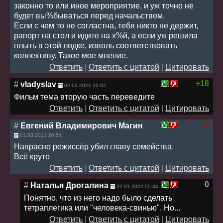
законно то или иное мероприятие, и уж точно не
будет вы%бываться перед начальством.
Если с чем то не согластна, тебя никто не держит,
рапорт на стол и идите на х%й, а если уж решила
плыть в этой лодке, изволь соответствовать
коллективу. Такое мое мнение.
Ответить
|
Ответить с цитатой
|
Цитировать
+18
#
vladyslav
02.03.2021 10:02
Фильм тема вторую часть переведите
Ответить
|
Ответить с цитатой
|
Цитировать
-2
#
Евгений Владимирович Магин
01.03.2021 20:54
Напрасно режиссёр убил главу семейства.
Всё круто
Ответить
|
Ответить с цитатой
|
Цитировать
0
#
Наталья Дрогалина
22.01.2022 05:34
Понятно, что из него надо было сделать
тетраплегика или "человека-свинью". Но...
Ответить
|
Ответить с цитатой
|
Цитировать