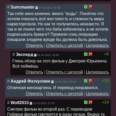
-13
#
Suncmaster
17.02.2021 10:39
Так себе кино конечно. много "воды". Понятно что
хотели показать всё жестокость и сложность мира
наркоторговли. Но как то получилось неказисто. Я
так и не понял чего эта баба кобенилась и не хотела
подписывать бумаги? Провели спец операцию
покарали злодеев вроде бы должна быть довольна.
Ответить
|
Ответить с цитатой
|
Цитировать
+8
#
Эксперд
01.04.2021 18:50
Глянь обзор на этот фильм у Дмитрия Юрьевича.
Всё поймёшь
Ответить
|
Ответить с цитатой
|
Цитировать
+10
#
Андрей Фаткуллин
15.02.2021 20:34
Отличная кинокартина. И перевод понравился.
Ответить
|
Ответить с цитатой
|
Цитировать
+14
#
Wolf2033
13.02.2021 21:55
Смотрю фильм во второй раз. С переводом
Гоблина фильм смотрится в разы лучше. Видна та