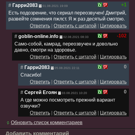
+1
#
Гарри2083
01.08.2021 19:09
Есть подозрение, что сериал переозвучен! Дмитрий,
развейте сомнения пжлст. Я ж раз десятый смотрю.
Ответить
|
Ответить с цитатой
|
Цитировать
-102
#
goblin-online.info
02.08.2021 08:33
Само-собой, камрад, переозвучен и довольно
давно, смотри на здоровье.
Ответить
|
Ответить с цитатой
|
Цитировать
0
#
Гарри2083
05.08.2021 22:11
Спасибо!
Ответить
|
Ответить с цитатой
|
Цитировать
0
#
Сергей Егоян
03.08.2021 10:20
А где можно посмотреть прежний вариант
озвучки?
Ответить
|
Ответить с цитатой
|
Цитировать
Обновить список комментариев
Добавить комментарий