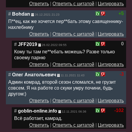
Ответить
|
Ответить с цитатой
|
Цитировать
+5
#
Bohdan
26.12.2021 21:23
П**ец, как же хочется пер**бать этому савященнику-
нахлебнику
Ответить
|
Ответить с цитатой
|
Цитировать
0
#
JFF2019
26.02.2022 09:55
Кому ты там пе**ебать можешь? Разве только
своему парню
Ответить
|
Ответить с цитатой
|
Цитировать
-3
#
Олег Анатольевич
11.11.2021 11:43
Админ комрад, второй сезон сломался, не грузит
совсем. Я на работе со скуки умру почини, будь
другом:)
Ответить
|
Ответить с цитатой
|
Цитировать
-102
#
goblin-online.info
12.11.2021 06:36
Всё работает, камрад.
Ответить
|
Ответить с цитатой
|
Цитировать