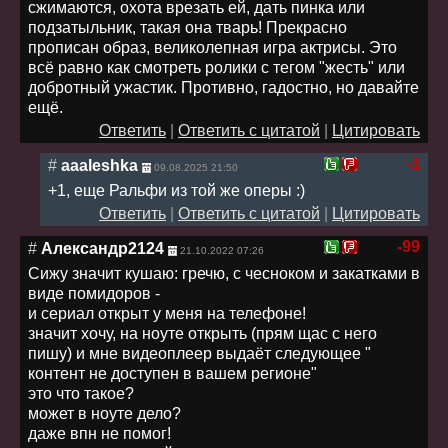
сжимаются, охота врезать ей, дать пинка или
подзатыльник, такая она тварь! Прекрасно
прописан образ, великолепная игра актрисы. Это
всё равно как смотреть ролики с тегом "жесть" или
добротный ужастик. Противно, гадостно, но давайте
ещё.
Ответить
|
Ответить с цитатой
|
Цитировать
-1
#
aaaleshka
09.08.2025 21:50
+1, еще Ральфи из той же оперы :)
Ответить
|
Ответить с цитатой
|
Цитировать
-99
#
Александр2124
21.10.2022 07:26
Сижу значит кушаю: гречю, с чесноком и закатками в
виде помидоров -
и сериал открыт у меня на телефоне!
значит хочу, на ноуте открыть (прям щас с него
пишу) и мне видеоплеер выдаёт следующее "
контент не доступен в вашем регионе"
это что такое?
может в ноуте дело?
даже впн не помог!