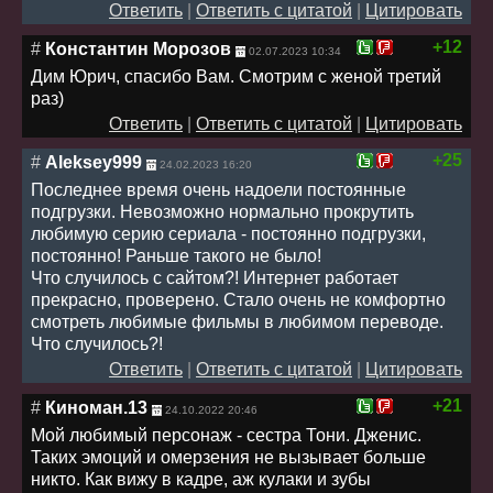
Ответить
|
Ответить с цитатой
|
Цитировать
+12
#
Константин Морозов
02.07.2023 10:34
Дим Юрич, спасибо Вам. Смотрим с женой третий
раз)
Ответить
|
Ответить с цитатой
|
Цитировать
+25
#
Aleksey999
24.02.2023 16:20
Последнее время очень надоели постоянные
подгрузки. Невозможно нормально прокрутить
любимую серию сериала - постоянно подгрузки,
постоянно! Раньше такого не было!
Что случилось с сайтом?! Интернет работает
прекрасно, проверено. Стало очень не комфортно
смотреть любимые фильмы в любимом переводе.
Что случилось?!
Ответить
|
Ответить с цитатой
|
Цитировать
+21
#
Киноман.13
24.10.2022 20:46
Мой любимый персонаж - сестра Тони. Дженис.
Таких эмоций и омерзения не вызывает больше
никто. Как вижу в кадре, аж кулаки и зубы