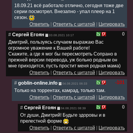
18.09.21 всё работало отлично, сегодня тоже две
серии посмотрел. Внезапно - упал плеер на 1
сезон.
Ответить
|
Ответить с цитатой
|
Цитировать
0
#
Сергей Егоян
03.08.2021 10:17
Дмитрий, пользуясь случаем выражаю Вас
огромное уважение к Вашей работе!
Скажите, а где я мог бы пересмотреть Сопрано в
прежней версии перевода, уж больно родным он
мне приходится, пусть простит меня родная мама)
Ответить
|
Ответить с цитатой
|
Цитировать
-101
#
goblin-online.info
04.08.2021 06:33
Только на торрентах, камрад, только там.
Ответить
|
Ответить с цитатой
|
Цитировать
0
#
Сергей Егоян
04.08.2021 08:39
От души, Дмитрий! Будьте здоровы и в
прелестной форме
Ответить
|
Ответить с цитатой
|
Цитировать