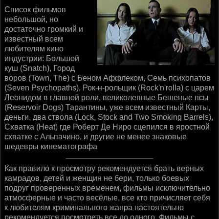
Список фильмов
небольшой, но
достаточно громкий и
известный всем
любителям кино
индустрии: Большой
куш (Snatch), Город
воров (Town, The) с Беном Аффлеком, Семь психопатов
(Seven Psychopaths), Рок-н-рольщик (Rock'n'rolla) с царем
Леонидом в главной роли, великолепные Бешеные псы
(Reservoir Dogs) Тарантины, уже всем известный Карты,
деньги, два ствола (Lock, Stock and Two Smoking Barrels),
Схватка (Heat) где Роберт Де Ниро сцепился в яростной
схватке с Альпачино, и другие не менее знаковые
шедевры кинематографа
Как правило к просмотру рекомендуется брать верных
камрадов, детей и женщин не бери, только боевых
подруг проверенных временем, фильмы исключительно
атмосферные и часто весёлые, все кто причисляет себя
к любителям криминального жанра настоятельно
рекомендуется посмотреть все до одного. Фильмы с