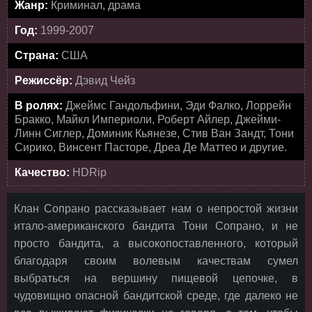
Жанр:
Криминал, драма
Год:
1999-2007
Страна:
США
Режиссёр:
Дэвид Чейз
В ролях:
Джеймс Гандольфини, Эди Фалко, Лоррейн
Бракко, Майкл Империоли, Роберт Айлер, Джейми-
Линн Сиглер, Доминик Кьянезе, Стив Ван Зандт, Тони
Сирико, Винсент Пасторе, Дреа Де Маттео и другие.
Качество:
HDRip
Клан Сопрано рассказывает нам о непростой жизни
итало-американского бандита Тони Сопрано, и не
просто бандита, а высокопоставленного, который
благодаря своим волевым качествам сумел
выбраться на вершину пищевой цепочке, в
чудовищно опасной бандитской среде, где далеко не