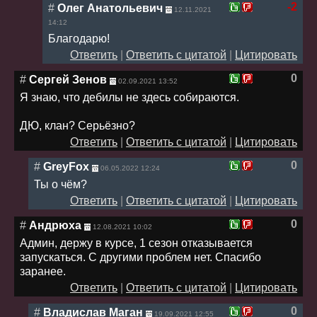
-2
#
Олег Анатольевич
12.11.2021
14:12
Благодарю!
Ответить
|
Ответить с цитатой
|
Цитировать
0
#
Сергей Зенов
02.09.2021 13:52
Я знаю, что дебилы не здесь собираются.
ДЮ, клан? Серьёзно?
Ответить
|
Ответить с цитатой
|
Цитировать
0
#
GreyFox
06.05.2022 12:24
Ты о чём?
Ответить
|
Ответить с цитатой
|
Цитировать
0
#
Андрюха
12.08.2021 10:02
Админ, держу в курсе, 1 сезон отказывается
запускаться. С другими проблем нет. Спасибо
заранее.
Ответить
|
Ответить с цитатой
|
Цитировать
0
#
Владислав Маган
19.09.2021 12:55