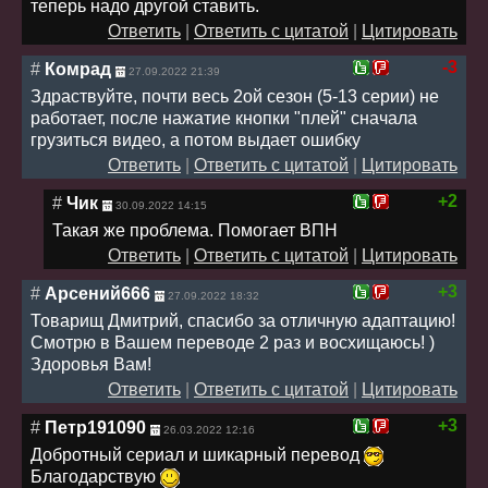
теперь надо другой ставить.
Ответить
|
Ответить с цитатой
|
Цитировать
-3
#
Комрад
27.09.2022 21:39
Здраствуйте, почти весь 2ой сезон (5-13 серии) не
работает, после нажатие кнопки "плей" сначала
грузиться видео, а потом выдает ошибку
Ответить
|
Ответить с цитатой
|
Цитировать
+2
#
Чик
30.09.2022 14:15
Такая же проблема. Помогает ВПН
Ответить
|
Ответить с цитатой
|
Цитировать
+3
#
Арсений666
27.09.2022 18:32
Товарищ Дмитрий, спасибо за отличную адаптацию!
Смотрю в Вашем переводе 2 раз и восхищаюсь! )
Здоровья Вам!
Ответить
|
Ответить с цитатой
|
Цитировать
+3
#
Петр191090
26.03.2022 12:16
Добротный сериал и шикарный перевод
Благодарствую