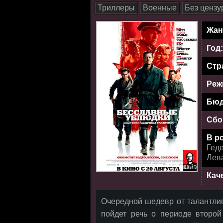
Триллеры
Военные
Без цензу
Жан
Год
Стр
Реж
Бюд
Сбо
В р
Геде
Лева
Кач
Очередной шедевр от талантли
пойдет речь о периоде второй