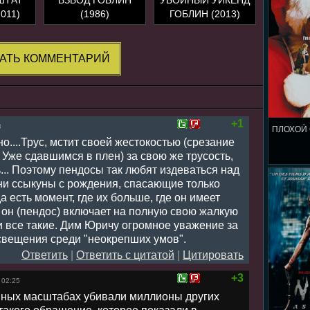
011)
(1986)
ГОБЛИН (2013)
АТЬ КОММЕНТАРИЙ
+1
3
ПЛОХОЙ 
о....Трус, мстит своей жестокостью (срезание
 Уже сдавшимся в плен) за свою же трусость,
... Поэтому пендосы так любят издеваться над
ни ссыкуны с рождения, спасающие только
а есть момент, где их больше, где он имеет
 он (пендос) включает на полную свою жалкую
и все такие. Дим Юричу огромное уважение за
свещения среди "неокрепших умов".
Ответить
|
Ответить с цитатой
|
Цитировать
+3
 02:25
ных масштабах убивали миллионы других