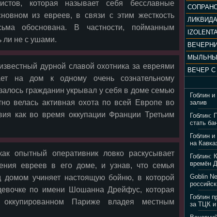
истов, которая называет себя бесславные
сновном из евреев, в связи с этим жесткость
ЛИКВИД
ьма обоснована. В частности, пойманным
IZOLENTA
 ли не с ушами.
МЫЛЬНЫ
о известный дурной славой охотника за евреями
ет на дом к одному очень сознательному
азалось гражданин укрывал у себя в доме семью
Гоблин и
тно велась активная охота по всей Европе во
залив
вия как во время оккупации Франции Третьим
Гоблин: 
стать ба
Гоблин и
на Кавка
как опытный оперативник ловко раскусывает
Гоблин: 
времён 
ения евреев в его доме, и узнав, что семья
Goblin N
д домом учиняет настоящую бойню, в которой
российск
 девочке по имени Шошанна Дрейфус, которая
Гоблин п
 оккупированном Париже владея местным
за ТЦК и