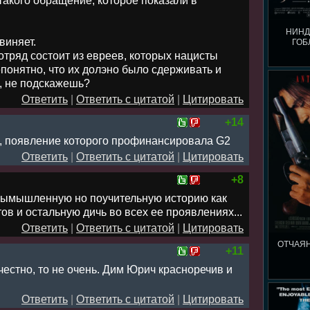
акого обращение, которое показали в
НИНД
виняет.
ГОБ
 отряд состоит из евреев, которых нацисты
понятно, что их долэно было сдерживать и
, не подскажешь?
Ответить
|
Ответить с цитатой
|
Цитировать
+14
, появление которого профинансировала G2
Ответить
|
Ответить с цитатой
|
Цитировать
+8
 вымышленную но поучительную историю как
ов и остальную дичь во всех ее проявлениях...
Ответить
|
Ответить с цитатой
|
Цитировать
ОТЧАЯ
+11
честно, то не очень. Дим Юрич красноречив и
Ответить
|
Ответить с цитатой
|
Цитировать