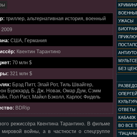
ры
КРИМИН
ВОЕННЫ
р:
триллер, альтернативная история, военный
УЖАСЫ
БИОГРА
:
2009
ПРИКЛЮ
ана:
США, Германия
ПОСТАП
иссёр:
Квентин Тарантино
АНТИУТ
МУЛЬТС
жет:
70 млн $
БЕЗ ЦЕН
ры:
321 млн $
олях:
Брэд Питт, Элай Рот, Тиль Швайгер,
РАЗВЕД
он Буркхард, Б. Дж. Новак, Омар Дум, Сэмм
ОПЕРГЕ
йн, Пол Раст, Майкл Бэколл, Карлос Фидель
ество:
BDRip
ОТВЕТЫ
КАБА40К
вого режиссёра Квентина Тарантино. В фильме
ВО ВСЕ 
 мировой войны, а в частности о спецгруппе