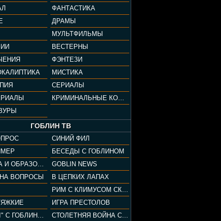
АЛ
ФАНТАСТИКА
Е
ДРАМЫ
МУЛЬТФИЛЬМЫ
ФИИ
ВЕСТЕРНЫ
ЧЕНИЯ
ФЭНТЕЗИ
ОКАЛИПТИКА
МИСТИКА
ОПИЯ
СЕРИАЛЫ
ЕРИАЛЫ
КРИМИНАЛЬНЫЕ КОМЕДИИ
ЗУРЫ
ГОБЛИН ТВ
ОПРОС
СИНИЙ ФИЛ
ЙМЕР
БЕСЕДЫ С ГОБЛИНОМ
КУЛЬТУРА И ОБРАЗОВАНИЕ
GOBLIN NEWS
 НА ВОПРОСЫ
В ЦЕПКИХ ЛАПАХ
РИМ С КЛИМУСОМ СКАРАБЕУСОМ
ТЯЖКИЕ
ИГРА ПРЕСТОЛОВ
"ПАЦАНЫ" С ГОБЛИНОМ
СТОЛЕТНЯЯ ВОЙНА С КЛИМОМ ЖУКОВЫМ И ГОБЛИНОМ