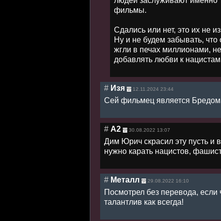
людей заслуживают именно т
фильмы.
Сдались или нет, это их не из
Ну и не будем забывать, что
жгли в печах миллионами, не
добавлять любви к нацистам
#
Изя
12.11.2024 23:44
Сей фильмец является Бредом
#
А2
30.08.2022 13:07
Дим Юрич скрасил эту пусть и
нужно карать нацистов, фашист
#
Металл
29.08.2022 16:10
Посмотрел без перевода, если 
талантлив как всегда!