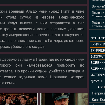
Вечерний
Вечерний
ский военный Альдо Рейн (Бред Питт) в чине
Гоблин и
Ответы н
ый отряд сугубо из евреев американского
Гоблин и
жны будут вместе с ним отправится в тыл
Ответы н
их трепать всячески мешая военным действия
 что у американских евреев неплохо получается,
ФЭНТЕЗ
истальное внимание самого Гитлера, до которого
КРИМИН
рских убийств его солдат.
ТРИЛЛЕ
БИОГРА
а дерзкую вылазку в Париж где по их сведениям
БОЕВИК
оторого они намереваются приморить во
ВОЕННЫ
театра. По иронии судьбы убийство Гитлера, а
ИСТОРИ
а сеансе задумала также Шошанна, которая
ДРАМЫ
вою семью.
ЛУЧ
Неприка
Кинг-Кон