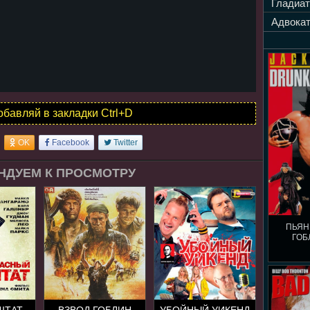
Гладиат
Адвокат
обавляй в закладки Ctrl+D
OK
Facebook
Twitter
НДУЕМ К ПРОСМОТРУ
ПЬЯН
ГОБ
ШТАТ
ВЗВОД ГОБЛИН
УБОЙНЫЙ УИКЕНД