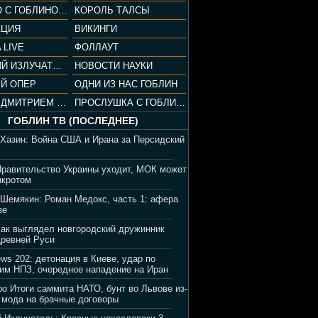
СОПРАНО С ГОБЛИНОМ (РАЗБОР СЕРИАЛА)
КОРОЛЬ ТАЛСЫ
АЦИЯ
ВИКИНГИ
 LIVE
ФОЛЛАУТ
ВЕЧЕРНИЙ ИЗЛУЧАТЕЛЬ
НОВОСТИ НАУКИ
Й ОПЕР
ОДНИ ИЗ НАС ГОБЛИН
ВЕЧЕР С ДМИТРИЕМ ПУЧКОВЫМ
ПРОСЛУШКА С ГОБЛИНОМ
ГОБЛИН ТВ (ПОСЛЕДНЕЕ)
 Хазин: Война США и Ирана за Персидский
Правительство Украины уходит, МОК может
нкротом
 Шемякин: Роман Медокс, часть 1: афера
зе
Как выглядел новгородский дружинник
Древней Руси
ews 202: детонация в Киеве, удар по
им НПЗ, очередное нападение на Иран
ро Итоги саммита НАТО, бунт во Львове из-
 мода на брачные договоры