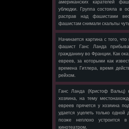
американских карателей фаш
ублюдки. Группа состояла в о
расправ над фашистами вес
фашистам снимали скальпы чуть
Начинается картина с того, чт
фашист Ганс Ланда прибыва
гражданину во Франции. Как ок
евреев, за которыми как извес
времена Гитлера, время дейст
рейхом.
Ганс Ланда (Кристоф Вальц) 
хозяина, на тему местонахожд
евреев прячется у хозяина по
удается уцелеть только одной
позже неплохо устроится в
кинотеатром.