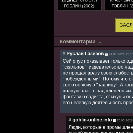
ГОБЛИН (2002)
ГОБЛИН (2
ЗАСЛ
Комментарии
#
Руслан Газизов
24.05.2026 15:1
Сей опус показывает только одн
"скальпов", издевательство над
не прощая врагу свою слабость
"побежденными". Потому что о
свою вонючую "задницу". А когд
полную власть над плененным,
фантазию садиста, ссыкуны он
его нелегкую деятельность про
#
goblin-online.info
25.05.2026
Люди, которые в промышлен